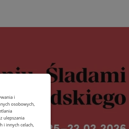
ywania i
danych osobowych,
etlania
az ulepszania
 i innych celach,