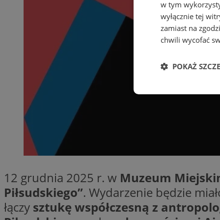
w tym wykorzysty
wyłącznie tej wi
zamiast na zgodz
chwili wycofać s
POKAŻ SZCZ
Niezbędne
Ni
12 grudnia 2025 r. w
Muzeum Miejski
Niezbędne pliki cook
Piłsudskiego”
. Wydarzenie będzie mia
zarządzanie kontem. 
łączy
sztukę współczesną z antropolo
Nazwa