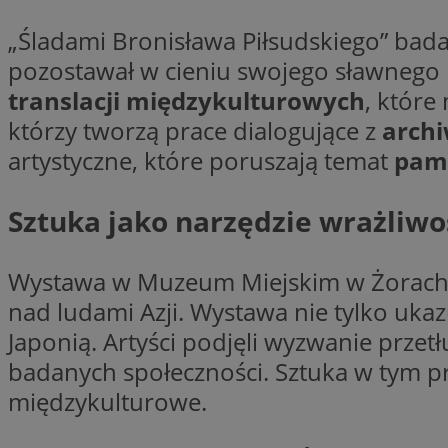
„Śladami Bronisława Piłsudskiego” bad
pozostawał w cieniu swojego sławnego 
li_gc
translacji międzykulturowych
, które
którzy tworzą prace dialogujące z
arch
CookieScriptConse
artystyczne, które poruszają temat
pami
Sztuka jako narzędzie wrażliwo
Nazwa
Nazwa
Wystawa w Muzeum Miejskim w Żorach je
Nazwa
gid_CAESEEbgrCsX
nad ludami Azji. Wystawa nie tylko uka
_ga_L2744325BY
__mguid_
tt_viewer
Japonią. Artyści podjęli wyzwanie prz
_ga
badanych społeczności. Sztuka w tym p
DSID
międzykulturowe.
ADKUID