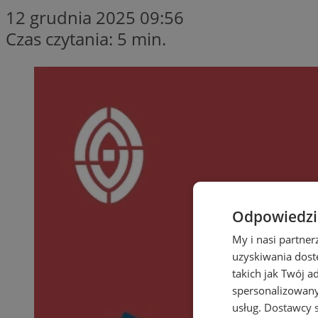
12 grudnia 2025 09:56
Czas czytania: 5 min.
Odpowiedzia
My i nasi partne
uzyskiwania dost
takich jak Twój a
spersonalizowanyc
usług.
Dostawcy s