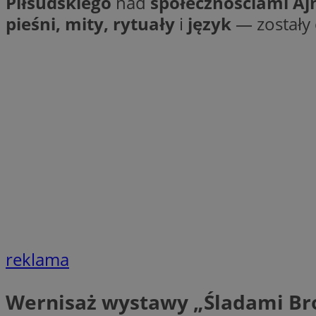
Piłsudskiego
nad
społecznościami A
SessID
pieśni, mity, rytuały
i
język
— zostały 
QeSessID
MvSessID
__cf_bm
suid
INGRESSCOOKIE
euds
reklama
VISITOR_PRIVACY_
Wernisaż wystawy „Śladami Br