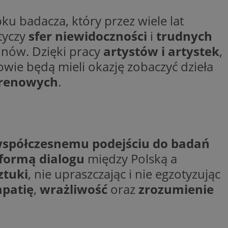
woich preferencji,
 z regulacjami
u badacza, który przez wiele lat
tyczy
sfer niewidoczności
i
trudnych
y gościa na
nych celów
jnów. Dzięki pracy
artystów i artystek
,
owie będą mieli okazję zobaczyć dzieła
rzez usługę Cookie-
preferencji
erenowych
.
 na pliki cookie.
ookie Cookie-
spółczesnemu podejściu do badań
tformą dialogu
między Polską a
lytics do
ookie jest używany
iewer”, aby pomóc
acznej identyfikacji
ztuki
, nie upraszczając i nie egzotyzując
e widzisz w naszych
dostępu do strony
Analytics - co
ej, aby śledzić
anej usługi
patię
,
wrażliwość
oraz
zrozumienie
e użytkowników i
rozróżniania
 konkretnej
. Pomaga w
e losowo
zyfrowany /
ta. Jest on
izowanych
nie i służy do
eń użytkowników i
 sesji i kampanii
ry identyfikuje
iu korzystania z