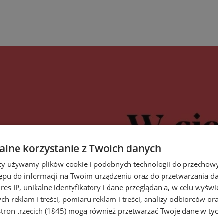
lne korzystanie z Twoich danych
rzy używamy plików cookie i podobnych technologii do przechow
ępu do informacji na Twoim urządzeniu oraz do przetwarzania 
dres IP, unikalne identyfikatory i dane przeglądania, w celu wyświ
h reklam i treści, pomiaru reklam i treści, analizy odbiorców or
tron trzecich (1845)
mogą również przetwarzać Twoje dane w tych