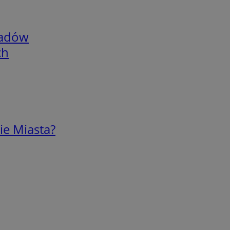
adów
ch
ie Miasta?