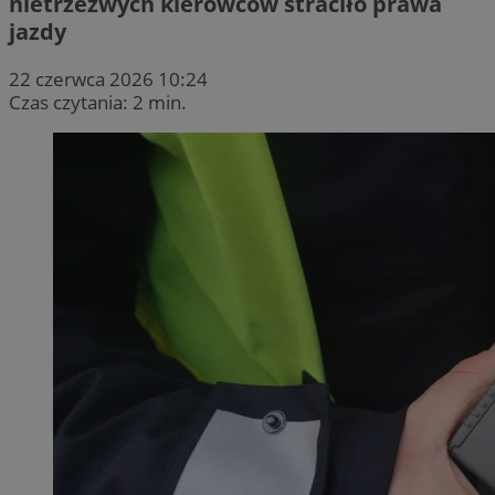
nietrzeźwych kierowców straciło prawa
jazdy
22 czerwca 2026 10:24
Czas czytania: 2 min.