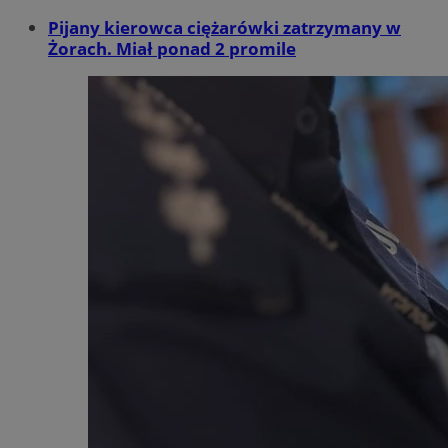
Pijany kierowca ciężarówki zatrzymany w
Żorach. Miał ponad 2 promile