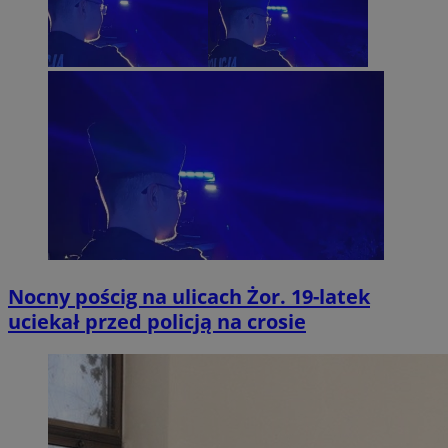
Nocny pościg na ulicach Żor. 19-latek
uciekał przed policją na crosie