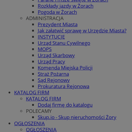
Rozkłady jazdy w Żorach
Pogoda w Żorach
ADMINISTRACJA
Prezydent Miasta
Jak załatwić sprawę w Urzędzie Miasta?
INSTYTUCJE
Urząd Stanu Cywilnego
MOPS
Urząd Skarbowy
Urząd Pracy
Komenda Miejska Policji
Straż Pożarna
Sąd Rejonowy
Prokuratura Rejonowa
KATALOG FIRM
KATALOG FIRM
Dodaj firmę do katalogu
POLECAMY
Skup.io - Skup nieruchomości Żory
OGŁOSZENIA
OGŁOSZENIA