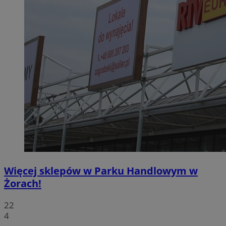
Więcej sklepów w Parku Handlowym w
Żorach!
22
4