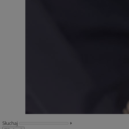
Słuchaj
⏵︎