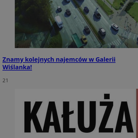
Znamy kolejnych najemców w Galerii
Wiślanka!
21