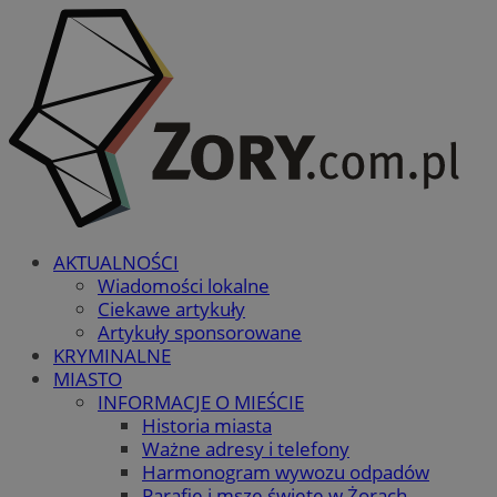
AKTUALNOŚCI
Wiadomości lokalne
Ciekawe artykuły
Artykuły sponsorowane
KRYMINALNE
MIASTO
INFORMACJE O MIEŚCIE
Historia miasta
Ważne adresy i telefony
Harmonogram wywozu odpadów
Parafie i msze święte w Żorach