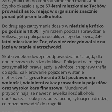
zatrzymali tam do kontroli samochód marki Audi.
Szybko okazało się, że
57-letni mieszkaniec Tychów
prowadził auto, mając w organizmie znacznie
ponad pół promila alkoholu
.
Do drugiego zatrzymania doszło w
niedzielę krótko
po godzinie 10:00
. Tym razem podczas sprawdzania
volkswagena policjanci ustalili, że jego kierowca,
44-
letni mieszkaniec Żor, również zdecydował się na
jazdę w stanie nietrzeźwości
.
Skutki weekendowej nieodpowiedzialności będą dla
obu mężczyzn bardzo dotkliwe. Policjanci na miejscu
zatrzymali ich prawa jazdy, a wkrótce ich sprawy trafią
do sądu. Za kierowanie pojazdem w stanie
nietrzeźwości
grozi kara do 3 lat pozbawienia
wolności, wieloletni zakaz prowadzenia pojazdów
oraz wysoka kara finansowa
. Mundurowi
przypominają, że nawet niewielka ilość alkoholu
opóźnia czas reakcji i zaburza ocenę sytuacji na drodze,
co może prowadzić do tragedii.