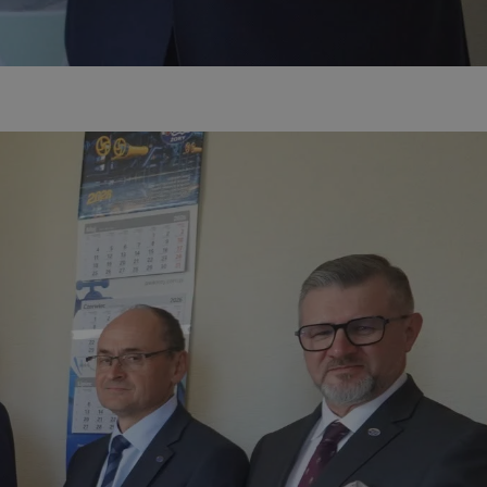
entyfikator sesji.
entyfikator sesji.
entyfikator sesji.
niania ludzi i
trony internetowej,
e ważnych raportów
ryny internetowej.
 identyfikatora
erów obsługuje
ekście
lu optymalizacji
 do przechowywania
niu do usług
e, czy użytkownik
enia lub reklamy.
nformacje o zgodzie
ncjach dotyczących
ia z witryny.
olityki prywatności
ich przestrzeganie
temu użytkownik nie