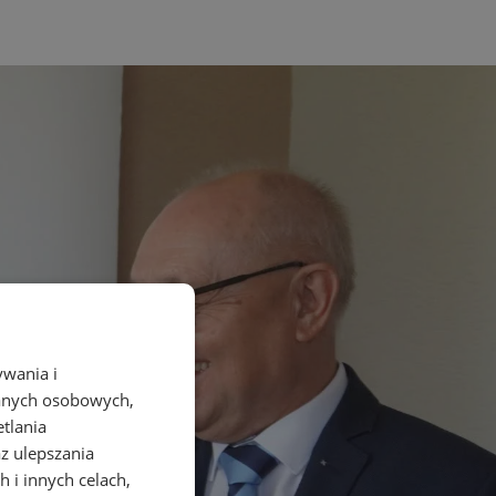
ywania i
danych osobowych,
etlania
az ulepszania
 i innych celach,