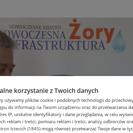
lne korzystanie z Twoich danych
rzy używamy plików cookie i podobnych technologii do przechow
ępu do informacji na Twoim urządzeniu oraz do przetwarzania 
dres IP, unikalne identyfikatory i dane przeglądania, w celu wyświ
h reklam i treści, pomiaru reklam i treści, analizy odbiorców or
tron trzecich (1845)
mogą również przetwarzać Twoje dane w tych