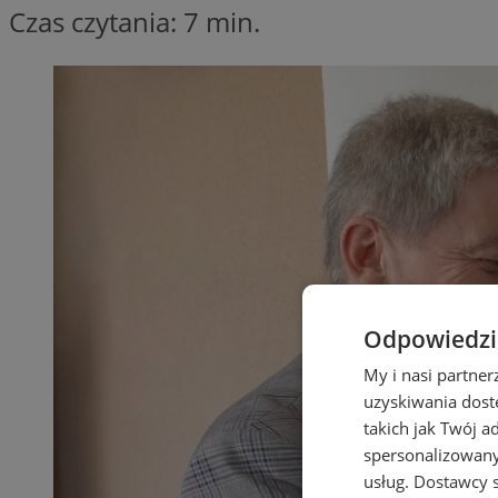
Czas czytania: 7 min.
Odpowiedzia
My i nasi partne
uzyskiwania dost
takich jak Twój a
spersonalizowanyc
usług.
Dostawcy s