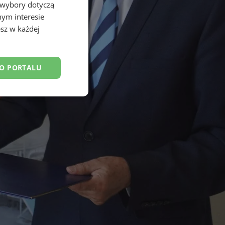
 wybory dotyczą
nym interesie
sz w każdej
DO PORTALU
esklasyfikowane
ane
owanie użytkownika i
j.