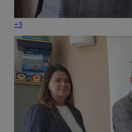
SessID
QeSessID
+3
MvSessID
__cf_bm
suid
INGRESSCOOKIE
euds
VISITOR_PRIVACY_