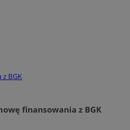
a z BGK
umowę finansowania z BGK