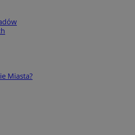
adów
ch
ie Miasta?