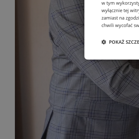
w tym wykorzysty
wyłącznie tej wi
zamiast na zgodz
chwili wycofać s
POKAŻ SZCZ
Niezbędne
Ni
Niezbędne pliki cook
zarządzanie kontem. 
Nazwa