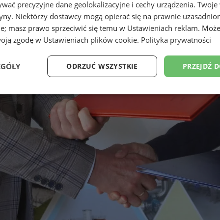
wać precyzyjne dane geolokalizacyjne i cechy urządzenia. Twoje
tryny. Niektórzy dostawcy mogą opierać się na prawnie uzasadnio
ie; masz prawo sprzeciwić się temu w
Ustawieniach reklam
. Może
woją zgodę w
Ustawieniach plików cookie
.
Polityka prywatności
EGÓŁY
ODRZUĆ WSZYSTKIE
PRZEJDŹ 
Wydajność
Targetowanie
Funkcjonalność
Ni
ezbędne
Wydajność
Targetowanie
Funkcjonalność
Niesklasyfikow
ie umożliwiają korzystanie z podstawowych funkcji strony internetowej, takich jak log
Bez niezbędnych plików cookie nie można prawidłowo korzystać ze strony internetowe
Okres
Provider
/
Domena
Opis
przechowywania