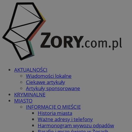
AKTUALNOŚCI
Wiadomości lokalne
Ciekawe artykuły
Artykuły sponsorowane
KRYMINALNE
MIASTO
INFORMACJE O MIEŚCIE
Historia miasta
Ważne adresy i telefony
Harmonogram wywozu odpadów
Parafie i msze święte w Żorach