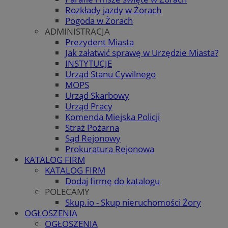
Rozkłady jazdy w Żorach
Pogoda w Żorach
ADMINISTRACJA
Prezydent Miasta
Jak załatwić sprawę w Urzędzie Miasta?
INSTYTUCJE
Urząd Stanu Cywilnego
MOPS
Urząd Skarbowy
Urząd Pracy
Komenda Miejska Policji
Straż Pożarna
Sąd Rejonowy
Prokuratura Rejonowa
KATALOG FIRM
KATALOG FIRM
Dodaj firmę do katalogu
POLECAMY
Skup.io - Skup nieruchomości Żory
OGŁOSZENIA
OGŁOSZENIA