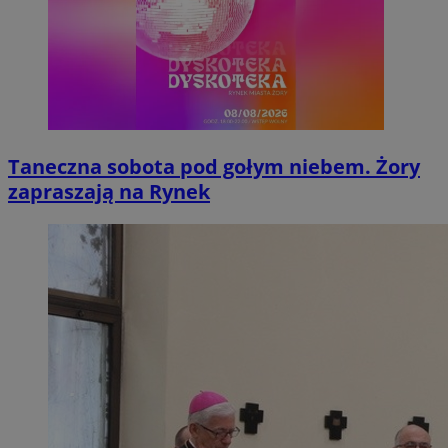
Taneczna sobota pod gołym niebem. Żory
zapraszają na Rynek