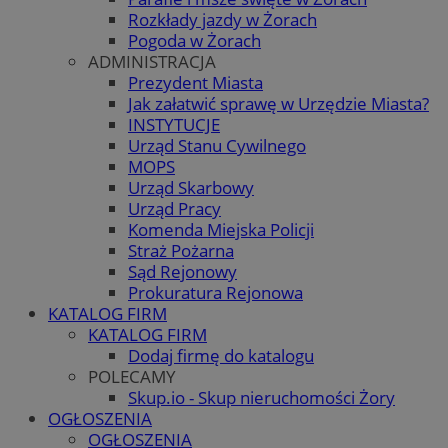
Rozkłady jazdy w Żorach
Pogoda w Żorach
ADMINISTRACJA
Prezydent Miasta
Jak załatwić sprawę w Urzędzie Miasta?
INSTYTUCJE
Urząd Stanu Cywilnego
MOPS
Urząd Skarbowy
Urząd Pracy
Komenda Miejska Policji
Straż Pożarna
Sąd Rejonowy
Prokuratura Rejonowa
KATALOG FIRM
KATALOG FIRM
Dodaj firmę do katalogu
POLECAMY
Skup.io - Skup nieruchomości Żory
OGŁOSZENIA
OGŁOSZENIA