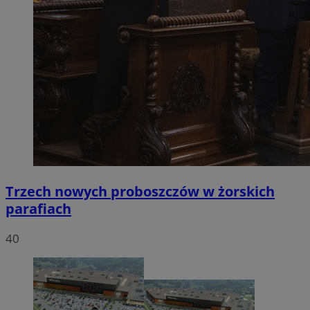
Trzech nowych proboszczów w żorskich
parafiach
40