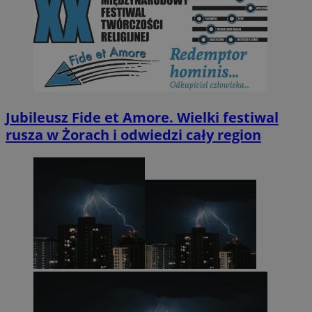
Jubileusz Fide et Amore. Wielki festiwal
rusza w Żorach i odwiedzi cały region