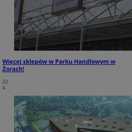
Więcej sklepów w Parku Handlowym w
Żorach!
22
4