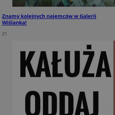
Znamy kolejnych najemców w Galerii
Wiślanka!
21