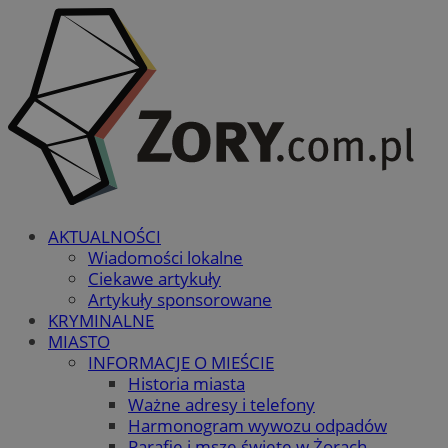
AKTUALNOŚCI
Wiadomości lokalne
Ciekawe artykuły
Artykuły sponsorowane
KRYMINALNE
MIASTO
INFORMACJE O MIEŚCIE
Historia miasta
Ważne adresy i telefony
Harmonogram wywozu odpadów
Parafie i msze święte w Żorach