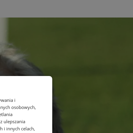
ywania i
danych osobowych,
etlania
az ulepszania
 i innych celach,