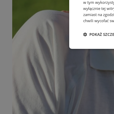
w tym wykorzysty
wyłącznie tej wi
zamiast na zgodz
chwili wycofać s
POKAŻ SZCZ
Niezbędne
Ni
Niezbędne pliki cook
zarządzanie kontem. 
Nazwa