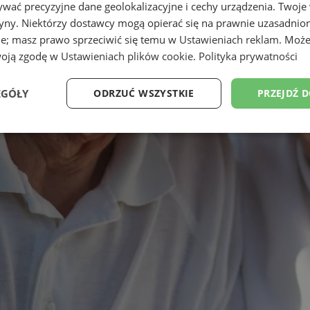
wać precyzyjne dane geolokalizacyjne i cechy urządzenia. Twoje
tryny. Niektórzy dostawcy mogą opierać się na prawnie uzasadnio
ie; masz prawo sprzeciwić się temu w
Ustawieniach reklam
. Może
woją zgodę w
Ustawieniach plików cookie
.
Polityka prywatności
EGÓŁY
ODRZUĆ WSZYSTKIE
PRZEJDŹ 
Wydajność
Targetowanie
Funkcjonalność
Ni
ezbędne
Wydajność
Targetowanie
Funkcjonalność
Niesklasyfikow
ie umożliwiają korzystanie z podstawowych funkcji strony internetowej, takich jak log
Bez niezbędnych plików cookie nie można prawidłowo korzystać ze strony internetowe
Okres
Provider
/
Domena
Opis
przechowywania