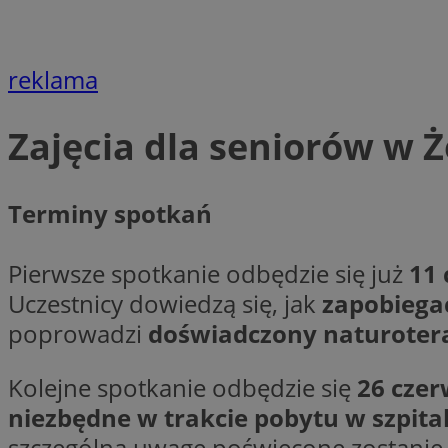
li_gc
reklama
CookieScriptConse
Zajęcia dla seniorów w 
Terminy spotkań
Nazwa
Pierwsze spotkanie odbędzie się już
11 
Nazwa
Nazwa
gid_CAESEEbgrCsX
Uczestnicy dowiedzą się, jak
zapobiega
_ga_L2744325BY
__mguid_
tt_viewer
poprowadzi
doświadczony naturoter
_ga
DSID
Kolejne spotkanie odbędzie się
26 czer
niezbędne w trakcie pobytu w szpita
ADKUID
szczególną uwagę poświęcone zostani