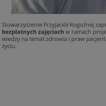
SessID
QeSessID
MvSessID
Stowarzyszenie Przyjaciół Rogoźnej za
__cf_bm
bezpłatnych zajęciach
w ramach proje
wiedzy na temat zdrowia i praw pacjent
suid
życiu.
INGRESSCOOKIE
euds
VISITOR_PRIVACY_