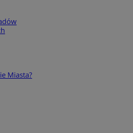
adów
ch
ie Miasta?