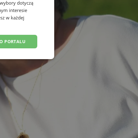
 wybory dotyczą
nym interesie
sz w każdej
DO PORTALU
esklasyfikowane
ane
owanie użytkownika i
j.