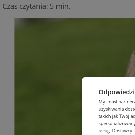
Czas czytania: 5 min.
Odpowiedzia
My i nasi partne
uzyskiwania dost
takich jak Twój a
spersonalizowanyc
usług.
Dostawcy s