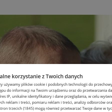
lne korzystanie z Twoich danych
rzy używamy plików cookie i podobnych technologii do przechow
ępu do informacji na Twoim urządzeniu oraz do przetwarzania 
dres IP, unikalne identyfikatory i dane przeglądania, w celu wyświ
h reklam i treści, pomiaru reklam i treści, analizy odbiorców or
tron trzecich (1845)
mogą również przetwarzać Twoje dane w tych