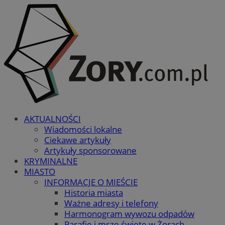
AKTUALNOŚCI
Wiadomości lokalne
Ciekawe artykuły
Artykuły sponsorowane
KRYMINALNE
MIASTO
INFORMACJE O MIEŚCIE
Historia miasta
Ważne adresy i telefony
Harmonogram wywozu odpadów
Parafie i msze święte w Żorach