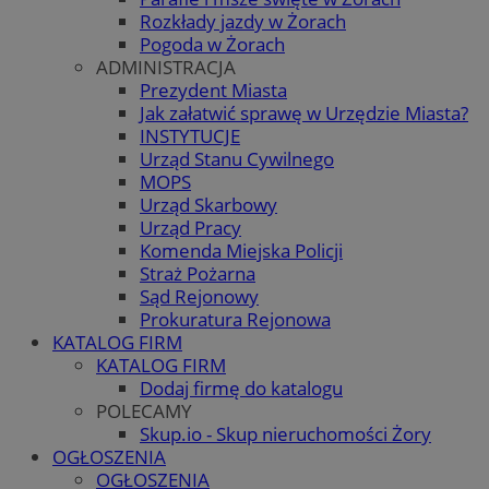
Rozkłady jazdy w Żorach
Pogoda w Żorach
ADMINISTRACJA
Prezydent Miasta
Jak załatwić sprawę w Urzędzie Miasta?
INSTYTUCJE
Urząd Stanu Cywilnego
MOPS
Urząd Skarbowy
Urząd Pracy
Komenda Miejska Policji
Straż Pożarna
Sąd Rejonowy
Prokuratura Rejonowa
KATALOG FIRM
KATALOG FIRM
Dodaj firmę do katalogu
POLECAMY
Skup.io - Skup nieruchomości Żory
OGŁOSZENIA
OGŁOSZENIA