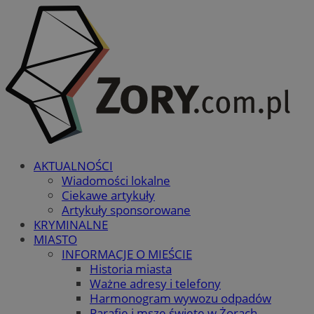
AKTUALNOŚCI
Wiadomości lokalne
Ciekawe artykuły
Artykuły sponsorowane
KRYMINALNE
MIASTO
INFORMACJE O MIEŚCIE
Historia miasta
Ważne adresy i telefony
Harmonogram wywozu odpadów
Parafie i msze święte w Żorach