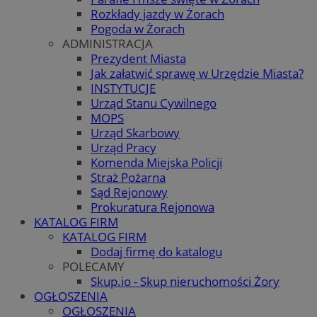
Rozkłady jazdy w Żorach
Pogoda w Żorach
ADMINISTRACJA
Prezydent Miasta
Jak załatwić sprawę w Urzędzie Miasta?
INSTYTUCJE
Urząd Stanu Cywilnego
MOPS
Urząd Skarbowy
Urząd Pracy
Komenda Miejska Policji
Straż Pożarna
Sąd Rejonowy
Prokuratura Rejonowa
KATALOG FIRM
KATALOG FIRM
Dodaj firmę do katalogu
POLECAMY
Skup.io - Skup nieruchomości Żory
OGŁOSZENIA
OGŁOSZENIA