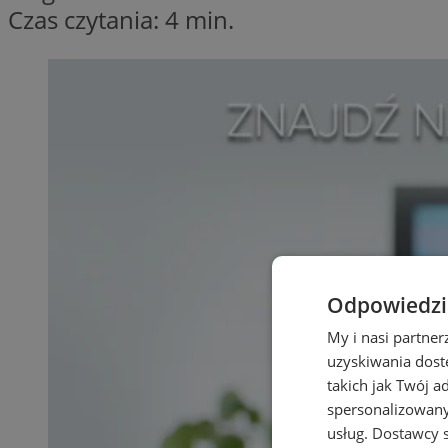
Czas czytania: 4 min.
Odpowiedzia
My i nasi partne
uzyskiwania dost
takich jak Twój a
spersonalizowanyc
usług.
Dostawcy s