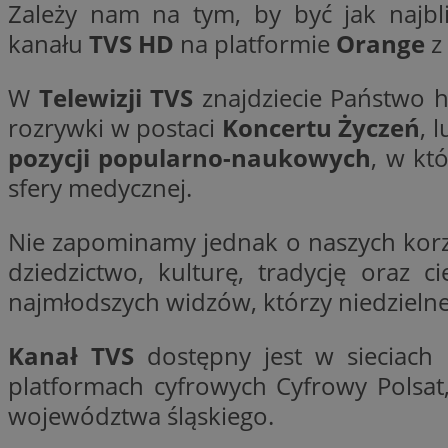
Zależy nam na tym, by być jak najbl
SessID
kanału
TVS HD
na platformie
Orange
z
QeSessID
MvSessID
W
Telewizji TVS
znajdziecie Państwo h
__cf_bm
rozrywki w postaci
Koncertu Życzeń
, 
pozycji popularno-naukowych
, w kt
suid
sfery medycznej.
Nie zapominamy jednak o naszych korz
INGRESSCOOKIE
dziedzictwo, kulturę, tradycję oraz 
najmłodszych widzów, którzy niedziel
euds
Kanał TVS
dostępny jest w sieciach 
VISITOR_PRIVACY_
platformach cyfrowych Cyfrowy Polsat,
województwa śląskiego.