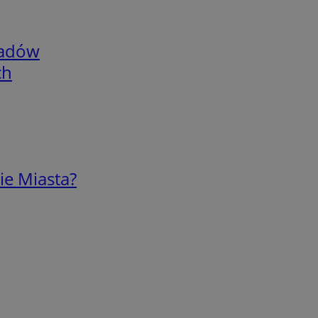
adów
ch
ie Miasta?