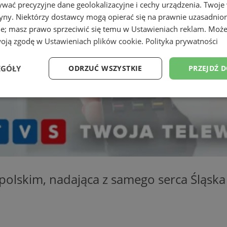
wać precyzyjne dane geolokalizacyjne i cechy urządzenia. Twoje
tryny. Niektórzy dostawcy mogą opierać się na prawnie uzasadnio
ie; masz prawo sprzeciwić się temu w
Ustawieniach reklam
. Może
woją zgodę w
Ustawieniach plików cookie
.
Polityka prywatności
EGÓŁY
ODRZUĆ WSZYSTKIE
PRZEJDŹ 
Wydajność
Targetowanie
Funkcjonalność
Ni
ezbędne
Wydajność
Targetowanie
Funkcjonalność
Niesklasyfikow
opolskim, nadająca z samego serca Śląska
ie umożliwiają korzystanie z podstawowych funkcji strony internetowej, takich jak log
Bez niezbędnych plików cookie nie można prawidłowo korzystać ze strony internetowe
Okres
Provider
/
Domena
Opis
przechowywania