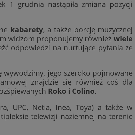
k 1 grudnia nastąpiła zmiana pozycji
entyfikator sesji.
entyfikator sesji.
entyfikator sesji.
ane
kabarety
, a także porcję muzycznej
niania ludzi i
trony internetowej,
im widzom proponujemy również
wiele
e ważnych raportów
ryny internetowej.
źć odpowiedzi na nurtujące pytania ze
 identyfikatora
się wywodzimy, jego szeroko pojmowane
erów obsługuje
ekście
lu optymalizacji
gramowej znajdzie się również coś dla
 rozśpiewanych
Roko i Colino
.
 do przechowywania
niu do usług
e, czy użytkownik
a, UPC, Netia, Inea, Toya) a także w
enia lub reklamy.
nformacje o zgodzie
pleksie telewizji naziemnej na terenie
ncjach dotyczących
ia z witryny.
olityki prywatności
ich przestrzeganie
temu użytkownik nie