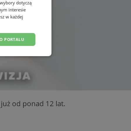
 wybory dotyczą
nym interesie
sz w każdej
DO PORTALU
esklasyfikowane
ane
 już od ponad 12 lat.
owanie użytkownika i
j.