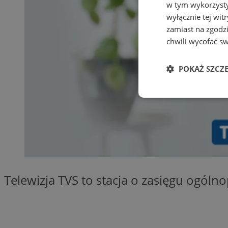
w tym wykorzysty
wyłącznie tej wi
zamiast na zgodz
chwili wycofać s
POKAŻ SZCZ
Niezbędne
Ni
Telewizja TVS to stacja o zasięgu ogóln
Niezbędne pliki cook
zarządzanie kontem. 
Nazwa