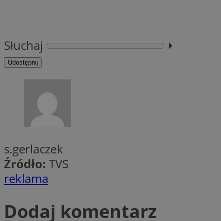
li_gc
Słuchaj
⏵︎
Udostępnij
CookieScriptConse
Nazwa
Nazwa
Nazwa
gid_CAESEEbgrCsX
s.gerlaczek
_ga_L2744325BY
__mguid_
tt_viewer
Źródło:
TVS
_ga
reklama
DSID
Dodaj komentarz
ADKUID