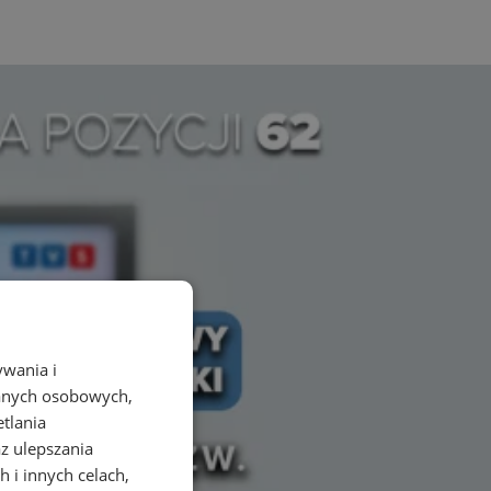
ywania i
danych osobowych,
etlania
az ulepszania
 i innych celach,