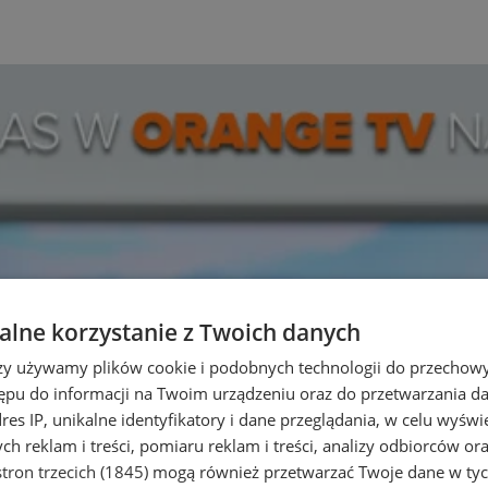
lne korzystanie z Twoich danych
rzy używamy plików cookie i podobnych technologii do przechow
ępu do informacji na Twoim urządzeniu oraz do przetwarzania 
dres IP, unikalne identyfikatory i dane przeglądania, w celu wyświ
h reklam i treści, pomiaru reklam i treści, analizy odbiorców or
tron trzecich (1845)
mogą również przetwarzać Twoje dane w tych