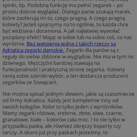
spinki, itp. Podobną funkcję ma pełnić zegarek – po
prostu dobrze wyglądać. Dlatego panie szukają marek,
które zaoferują im to, czego pragną. A czego pragną
kobiety? Jeżeli spojrzymy na to ogólnie, to każda chce
być widziana i doceniona. A jak najłatwiej wywołać
pożądany efekt? Mając w sobie lub na sobie coś, co nas
wyróżnia.
Bez wątpienia jedną z takich rzeczy są
Adriatica zegarki damskie.
Zegarki dla panów są z
reguły do siebie zbliżone w wyglądzie. Nie ma w tym nic
dziwnego. Mężczyźni bardziej stawiają na
funkcjonalność i praktyczną stronę zegarka. Kobiety
cenią sobie szeroki wybór, a ten dostarcza producent
zegarków ze Szwajcarii.
Nie można opisać jednym słowem, jakie są czasomierze
od firmy Adriatica. Każdy jest kompletnie inny od
swoich kolegów. Kolor to tylko jeden z wyróżników.
Mamy zegarki różowe, srebrne, złote, siwe, czarne,
granatowe, białe – kolorów cała moc. I to nie tylko w
przypadku paska, ale również obręczy koperty czy
tarczy. A skoro już przy paskach jesteśmy, to