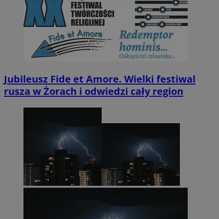
Jubileusz Fide et Amore. Wielki festiwal
rusza w Żorach i odwiedzi cały region