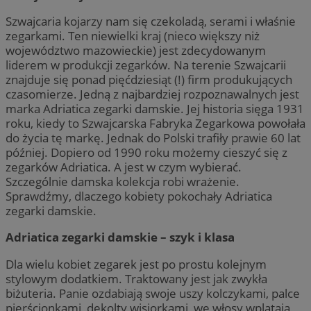
Szwajcaria kojarzy nam się czekoladą, serami i właśnie
zegarkami. Ten niewielki kraj (nieco większy niż
województwo mazowieckie) jest zdecydowanym
liderem w produkcji zegarków. Na terenie Szwajcarii
znajduje się ponad pięćdziesiąt (!) firm produkujących
czasomierze. Jedną z najbardziej rozpoznawalnych jest
marka Adriatica zegarki damskie. Jej historia sięga 1931
roku, kiedy to Szwajcarska Fabryka Zegarkowa powołała
do życia tę markę. Jednak do Polski trafiły prawie 60 lat
później. Dopiero od 1990 roku możemy cieszyć się z
zegarków Adriatica. A jest w czym wybierać.
Szczególnie damska kolekcja robi wrażenie.
Sprawdźmy, dlaczego kobiety pokochały Adriatica
zegarki damskie.
Adriatica zegarki damskie – szyk i klasa
Dla wielu kobiet zegarek jest po prostu kolejnym
stylowym dodatkiem. Traktowany jest jak zwykła
biżuteria. Panie ozdabiają swoje uszy kolczykami, palce
pierścionkami, dekolty wisiorkami, we włosy wplatają