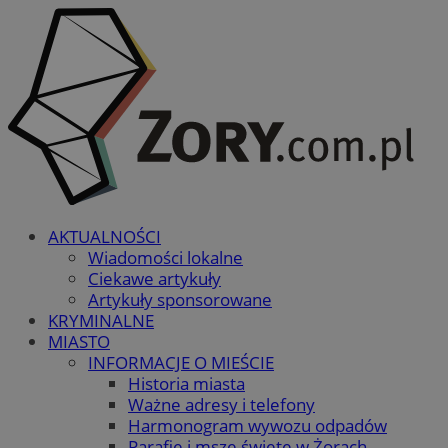
AKTUALNOŚCI
Wiadomości lokalne
Ciekawe artykuły
Artykuły sponsorowane
KRYMINALNE
MIASTO
INFORMACJE O MIEŚCIE
Historia miasta
Ważne adresy i telefony
Harmonogram wywozu odpadów
Parafie i msze święte w Żorach