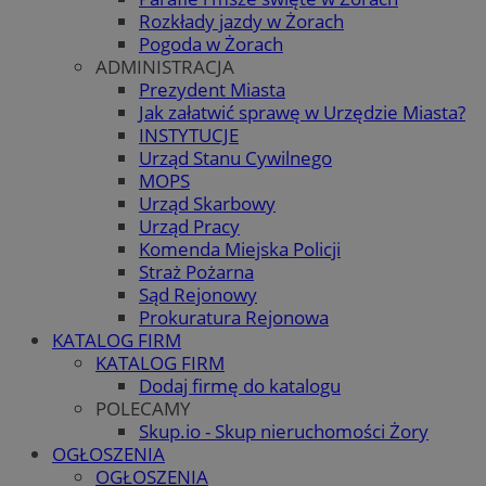
Rozkłady jazdy w Żorach
Pogoda w Żorach
ADMINISTRACJA
Prezydent Miasta
Jak załatwić sprawę w Urzędzie Miasta?
INSTYTUCJE
Urząd Stanu Cywilnego
MOPS
Urząd Skarbowy
Urząd Pracy
Komenda Miejska Policji
Straż Pożarna
Sąd Rejonowy
Prokuratura Rejonowa
KATALOG FIRM
KATALOG FIRM
Dodaj firmę do katalogu
POLECAMY
Skup.io - Skup nieruchomości Żory
OGŁOSZENIA
OGŁOSZENIA