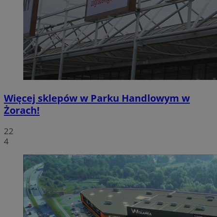
Więcej sklepów w Parku Handlowym w
Żorach!
22
4