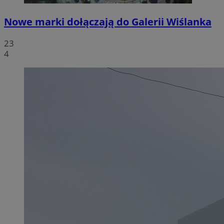
Nowe marki dołączają do Galerii Wiślanka
23
4