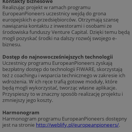
Kontakty biznesowe
Realizując projekt w ramach programu
EuropeanPioneers uczestnicy wejdą do grona
europejskich e-przedsiębiorców. Otrzymają szansę
nawiązania kontaktu z inwestorami i osobami ze
środowiska funduszy Venture Capital. Dzięki temu będą
mogli pozyskać środki na dalszy rozwój swojego e-
biznesu.
Dostęp do najnowocześniejszych technologii
Uczestnicy programu EuropeanPioneers zyskają
bezpłatny dostęp do technologii FIWARE, skorzystają
też z coachingu i wsparcia technicznego w zakresie ich
wdrożenia. W ich ręce trafią gotowe moduły, które
będą mogli wykorzystać, tworząc własne aplikacje.
Przyspieszy to w znaczny sposób realizację projektu i
zmniejszy jego koszty.
Harmonogram
Harmonogram programu EuropeanPioneers dostępny
jest na stronie
http://weblify.pl/europeanpioneers/
.