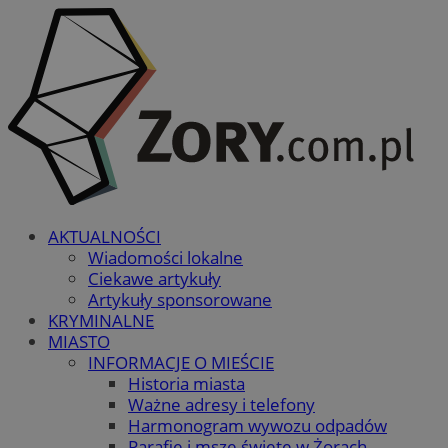
AKTUALNOŚCI
Wiadomości lokalne
Ciekawe artykuły
Artykuły sponsorowane
KRYMINALNE
MIASTO
INFORMACJE O MIEŚCIE
Historia miasta
Ważne adresy i telefony
Harmonogram wywozu odpadów
Parafie i msze święte w Żorach