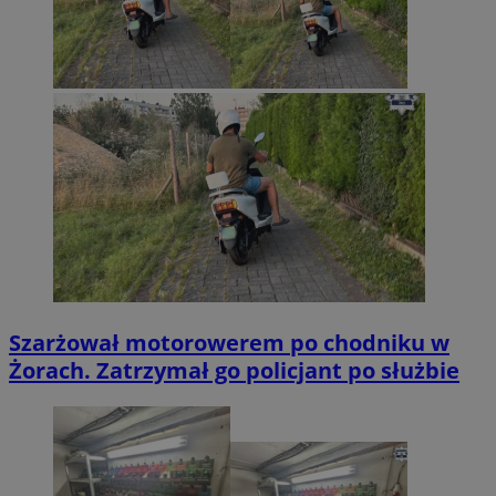
Szarżował motorowerem po chodniku w
Żorach. Zatrzymał go policjant po służbie