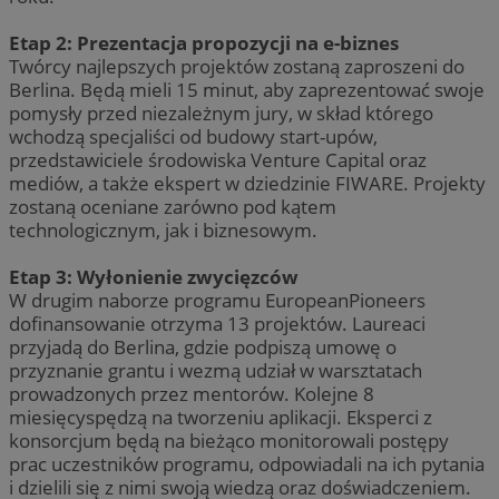
Etap 2: Prezentacja propozycji na e-biznes
Twórcy najlepszych projektów zostaną zaproszeni do
Berlina. Będą mieli 15 minut, aby zaprezentować swoje
pomysły przed niezależnym jury, w skład którego
wchodzą specjaliści od budowy start-upów,
przedstawiciele środowiska Venture Capital oraz
mediów, a także ekspert w dziedzinie FIWARE. Projekty
zostaną oceniane zarówno pod kątem
technologicznym, jak i biznesowym.
Etap 3: Wyłonienie zwycięzców
W drugim naborze programu EuropeanPioneers
dofinansowanie otrzyma 13 projektów. Laureaci
przyjadą do Berlina, gdzie podpiszą umowę o
przyznanie grantu i wezmą udział w warsztatach
prowadzonych przez mentorów. Kolejne 8
miesięcyspędzą na tworzeniu aplikacji. Eksperci z
konsorcjum będą na bieżąco monitorowali postępy
prac uczestników programu, odpowiadali na ich pytania
i dzielili się z nimi swoją wiedzą oraz doświadczeniem.