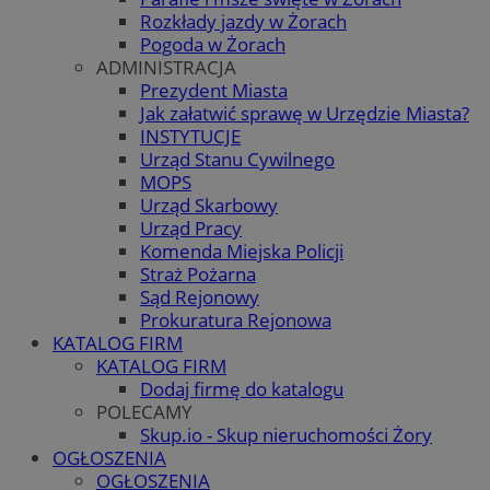
Rozkłady jazdy w Żorach
Pogoda w Żorach
ADMINISTRACJA
Prezydent Miasta
Jak załatwić sprawę w Urzędzie Miasta?
INSTYTUCJE
Urząd Stanu Cywilnego
MOPS
Urząd Skarbowy
Urząd Pracy
Komenda Miejska Policji
Straż Pożarna
Sąd Rejonowy
Prokuratura Rejonowa
KATALOG FIRM
KATALOG FIRM
Dodaj firmę do katalogu
POLECAMY
Skup.io - Skup nieruchomości Żory
OGŁOSZENIA
OGŁOSZENIA