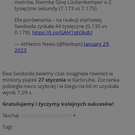
metrów, Niemkę Ginę Lückenkemper o 2
tysięczne sekundy (7.173 vs 7.175).
Dla porównania – na reakcji startowej
Swoboda zyskała 44 tysięczne (0.135 vs
0.179).
https://t.co/GAH1qh3kdU
— Athletics News (@Nedops)
January 29,
2023
Ewa Swoboda świetny czas osiągnęła również w
miniony piątek
27 stycznia
w Karlsruhe. Żorzanka
pobiegła nieco szybciej i w biegu na 60 m uzyskała
wynik 7.09 s.
Gratulujemy i życzymy kolejnych sukcesów!
Słuchaj
⏵︎
Tagi: