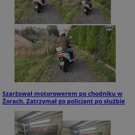
Szarżował motorowerem po chodniku w
Żorach. Zatrzymał go policjant po służbie