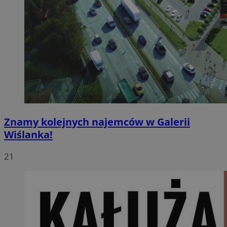
Znamy kolejnych najemców w Galerii
Wiślanka!
21