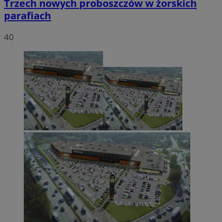
Trzech nowych proboszczów w żorskich
parafiach
40