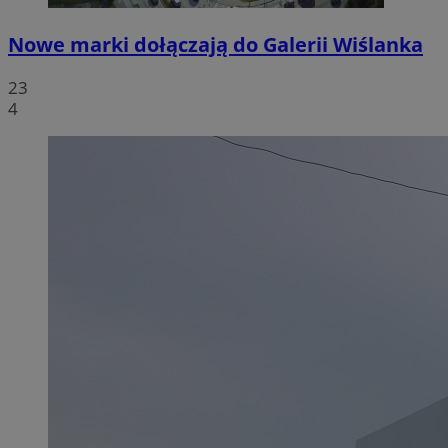
Nowe marki dołączają do Galerii Wiślanka
23
4