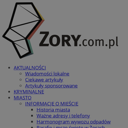
AKTUALNOŚCI
Wiadomości lokalne
Ciekawe artykuły
Artykuły sponsorowane
KRYMINALNE
MIASTO
INFORMACJE O MIEŚCIE
Historia miasta
Ważne adresy i telefony
Harmonogram wywozu odpadów
Parafie i msze święte w Żorach