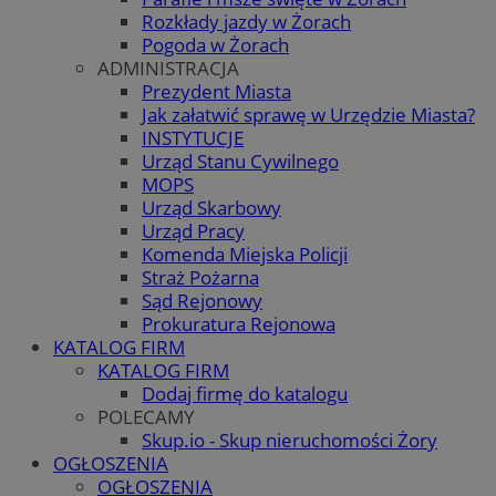
Rozkłady jazdy w Żorach
Pogoda w Żorach
ADMINISTRACJA
Prezydent Miasta
Jak załatwić sprawę w Urzędzie Miasta?
INSTYTUCJE
Urząd Stanu Cywilnego
MOPS
Urząd Skarbowy
Urząd Pracy
Komenda Miejska Policji
Straż Pożarna
Sąd Rejonowy
Prokuratura Rejonowa
KATALOG FIRM
KATALOG FIRM
Dodaj firmę do katalogu
POLECAMY
Skup.io - Skup nieruchomości Żory
OGŁOSZENIA
OGŁOSZENIA