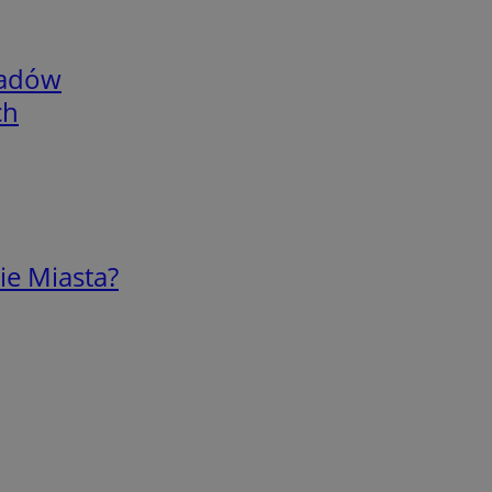
adów
ch
ie Miasta?