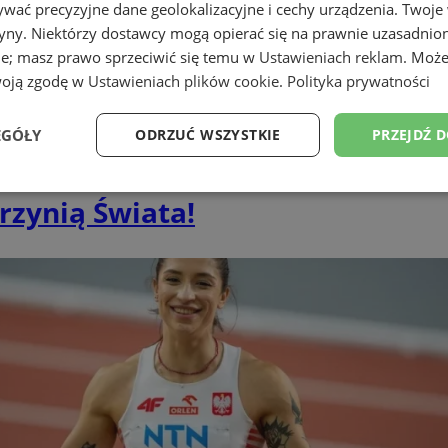
wać precyzyjne dane geolokalizacyjne i cechy urządzenia. Twoje
tryny. Niektórzy dostawcy mogą opierać się na prawnie uzasadnio
ie; masz prawo sprzeciwić się temu w
Ustawieniach reklam
. Może
woją zgodę w
Ustawieniach plików cookie
.
Polityka prywatności
EGÓŁY
ODRZUĆ WSZYSTKIE
PRZEJDŹ 
Wydajność
Targetowanie
Funkcjonalność
Ni
zynią Świata!
ezbędne
Wydajność
Targetowanie
Funkcjonalność
Niesklasyfikow
ie umożliwiają korzystanie z podstawowych funkcji strony internetowej, takich jak log
Bez niezbędnych plików cookie nie można prawidłowo korzystać ze strony internetowe
Okres
Provider
/
Domena
Opis
przechowywania