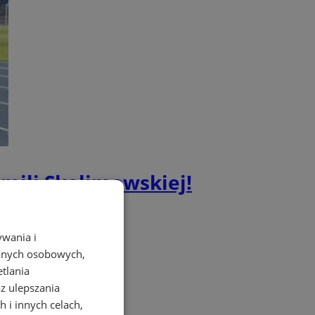
amili Skolimowskiej!
ywania i
danych osobowych,
etlania
az ulepszania
 i innych celach,