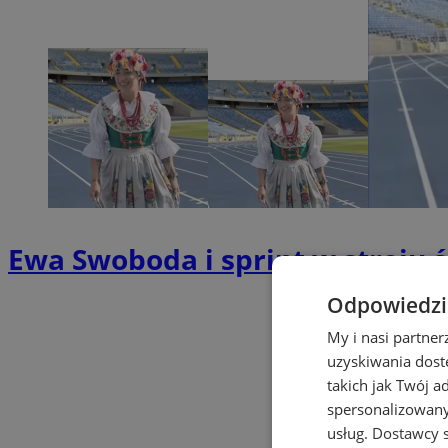
Ewa Swoboda i sprint w stroju 
Odpowiedzia
My i nasi partne
uzyskiwania dost
takich jak Twój a
spersonalizowanyc
usług.
Dostawcy s