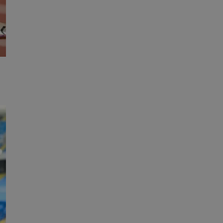
entyfikator sesji.
entyfikator sesji.
entyfikator sesji.
niania ludzi i
trony internetowej,
e ważnych raportów
ryny internetowej.
 identyfikatora
erów obsługuje
ekście
lu optymalizacji
 do przechowywania
niu do usług
e, czy użytkownik
enia lub reklamy.
nformacje o zgodzie
ncjach dotyczących
ia z witryny.
olityki prywatności
ich przestrzeganie
temu użytkownik nie