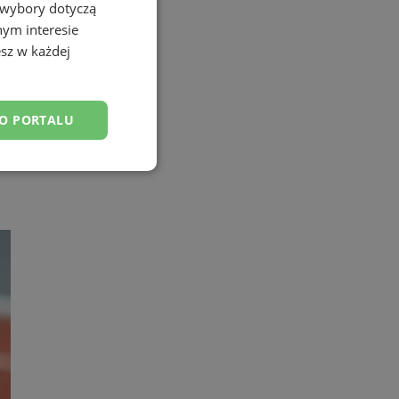
 wybory dotyczą
nym interesie
sz w każdej
DO PORTALU
esklasyfikowane
ane
owanie użytkownika i
j.