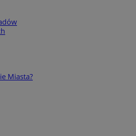
adów
ch
ie Miasta?