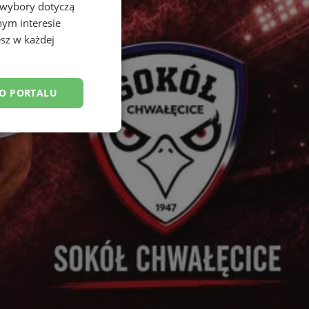
 wybory dotyczą
nym interesie
sz w każdej
DO PORTALU
esklasyfikowane
ane
owanie użytkownika i
j.