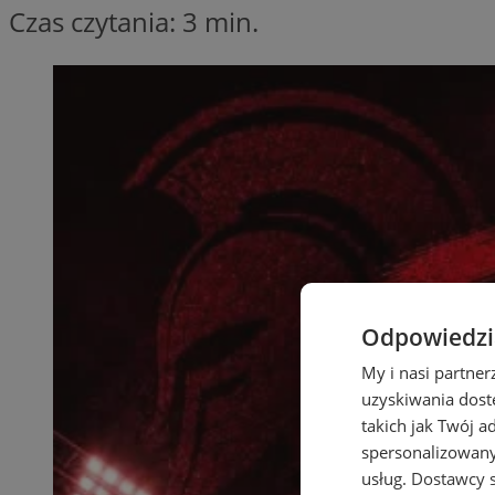
Czas czytania: 3 min.
Odpowiedzia
My i nasi partne
uzyskiwania dost
takich jak Twój a
spersonalizowanyc
usług.
Dostawcy s