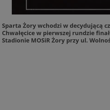
li_gc
Sparta Żory wchodzi w decydującą cz
Chwałęcice w pierwszej rundzie fina
CookieScriptConse
Stadionie MOSiR Żory przy ul. Wolnoś
Nazwa
Nazwa
Nazwa
gid_CAESEEbgrCsX
_ga_L2744325BY
__mguid_
tt_viewer
_ga
DSID
ADKUID