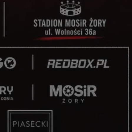
entyfikator sesji.
entyfikator sesji.
entyfikator sesji.
niania ludzi i
trony internetowej,
e ważnych raportów
ryny internetowej.
 identyfikatora
erów obsługuje
ekście
lu optymalizacji
 do przechowywania
niu do usług
e, czy użytkownik
enia lub reklamy.
nformacje o zgodzie
ncjach dotyczących
ia z witryny.
olityki prywatności
ich przestrzeganie
temu użytkownik nie