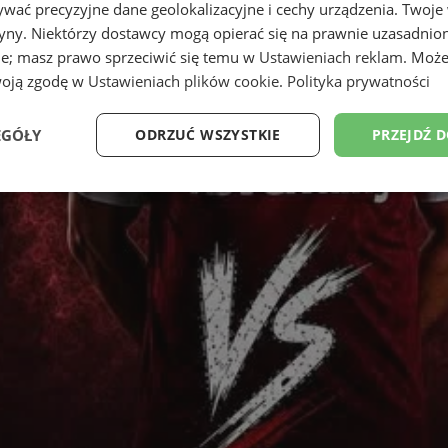
wać precyzyjne dane geolokalizacyjne i cechy urządzenia. Twoje
tryny. Niektórzy dostawcy mogą opierać się na prawnie uzasadnio
ie; masz prawo sprzeciwić się temu w
Ustawieniach reklam
. Może
woją zgodę w
Ustawieniach plików cookie
.
Polityka prywatności
EGÓŁY
ODRZUĆ WSZYSTKIE
PRZEJDŹ 
Wydajność
Targetowanie
Funkcjonalność
Ni
ezbędne
Wydajność
Targetowanie
Funkcjonalność
Niesklasyfikow
ie umożliwiają korzystanie z podstawowych funkcji strony internetowej, takich jak log
Bez niezbędnych plików cookie nie można prawidłowo korzystać ze strony internetowe
Okres
Provider
/
Domena
Opis
przechowywania