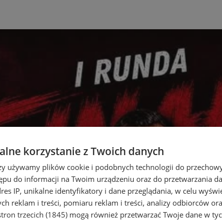
lne korzystanie z Twoich danych
rzy używamy plików cookie i podobnych technologii do przechow
ępu do informacji na Twoim urządzeniu oraz do przetwarzania 
dres IP, unikalne identyfikatory i dane przeglądania, w celu wyświ
h reklam i treści, pomiaru reklam i treści, analizy odbiorców or
tron trzecich (1845)
mogą również przetwarzać Twoje dane w tych