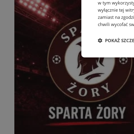
w tym wykorzysty
wyłącznie tej wi
zamiast na zgodz
chwili wycofać s
POKAŻ SZCZ
Niezbędne
Ni
Niezbędne pliki cook
zarządzanie kontem. 
Nazwa