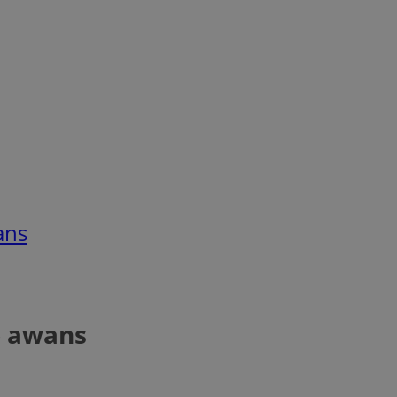
ans
o awans