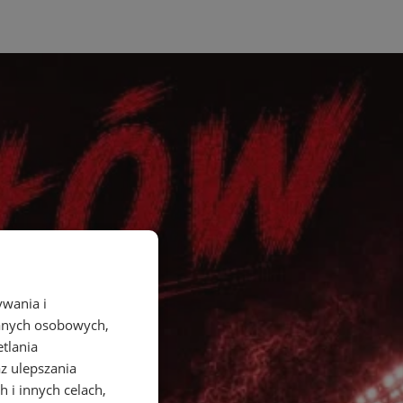
ywania i
danych osobowych,
etlania
az ulepszania
 i innych celach,