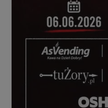
SessID
QeSessID
MvSessID
__cf_bm
suid
INGRESSCOOKIE
euds
VISITOR_PRIVACY_