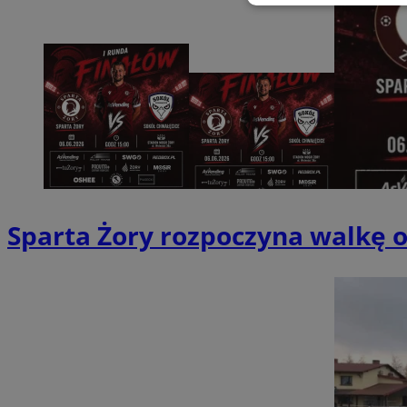
Niezbędne
Ni
Niezbędne pliki cook
zarządzanie kontem. 
Nazwa
Sparta Żory rozpoczyna walkę 
SessID
QeSessID
MvSessID
__cf_bm
suid