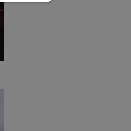
esklasyfikowane
ane
owanie użytkownika i
j.
entyfikator sesji.
entyfikator sesji.
entyfikator sesji.
niania ludzi i
trony internetowej,
e ważnych raportów
ryny internetowej.
 identyfikatora