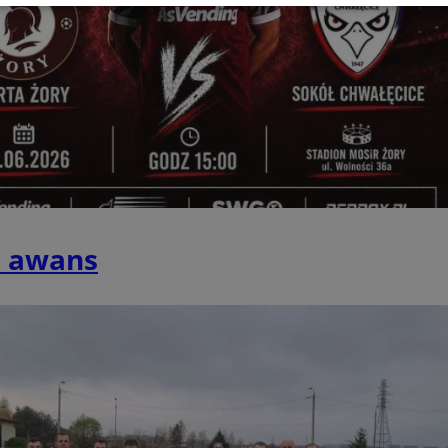
Wydajność
Targetowanie
Funkcjonalność
Ni
ezbędne
Wydajność
Targetowanie
Funkcjonalność
Niesklasyfikow
ie umożliwiają korzystanie z podstawowych funkcji strony internetowej, takich jak log
Bez niezbędnych plików cookie nie można prawidłowo korzystać ze strony internetowe
Okres
Provider
/
Domena
Opis
o awans
przechowywania
zory.com.pl
1 rok
Ten plik cookie przechowuje id
zory.com.pl
1 rok
Ten plik cookie przechowuje id
zory.com.pl
1 rok
Ten plik cookie przechowuje id
29 minut 59
Ten plik cookie służy do rozróż
Cloudflare Inc.
sekund
botów. Jest to korzystne dla s
.temu.com
ponieważ umożliwia tworzeni
na temat korzystania z jej wit
1 rok
Do przechowywania unikalnego
Simplifi Holdings