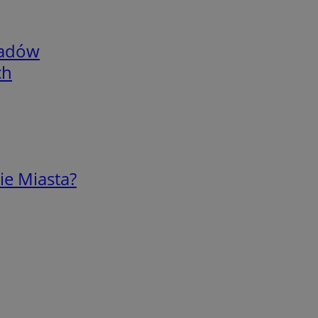
adów
ch
ie Miasta?