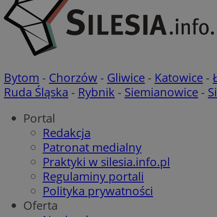
Nazwa
Nazwa
Nazwa
gid_CAESEEbgrCsX
_ga_L2744325BY
__mguid_
tt_viewer
Bytom
-
Chorzów
-
Gliwice
-
Katowice
-
_ga
Ruda Śląska
-
Rybnik
-
Siemianowice
-
S
DSID
Portal
ADKUID
Redakcja
__gpi
Patronat medialny
bito
ustat_nn9wpgkkgrh
Praktyki w silesia.info.pl
openstat_gid
Regulaminy portali
_clck
rud
openstat_p2pd1X6r
Polityka prywatności
__mguid_
Oferta
bitoIsSecure
c