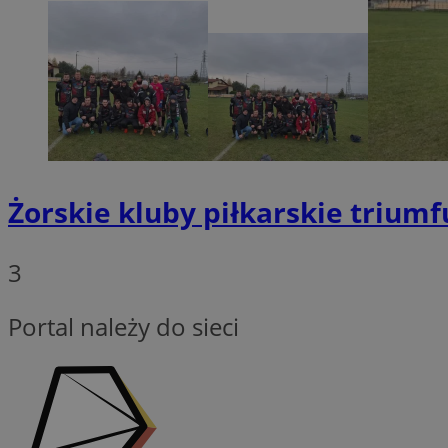
INGRESSCOOKIE
euds
VISITOR_PRIVACY_
Żorskie kluby piłkarskie triumf
3
Portal należy do sieci
li_gc
CookieScriptConse