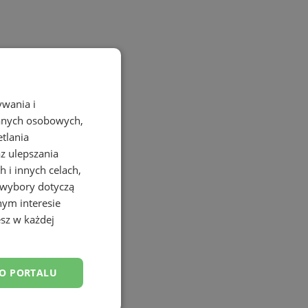
ywania i
danych osobowych,
etlania
az ulepszania
 i innych celach,
 wybory dotyczą
nym interesie
sz w każdej
DO PORTALU