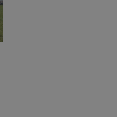
erów obsługuje
ekście
lu optymalizacji
 do przechowywania
niu do usług
e, czy użytkownik
enia lub reklamy.
nformacje o zgodzie
ncjach dotyczących
ia z witryny.
olityki prywatności
ich przestrzeganie
temu użytkownik nie
woich preferencji,
 z regulacjami
y gościa na
nych celów
rzez usługę Cookie-
preferencji
 na pliki cookie.
ookie Cookie-