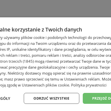
lne korzystanie z Twoich danych
rzy używamy plików cookie i podobnych technologii do przechow
ępu do informacji na Twoim urządzeniu oraz do przetwarzania 
dres IP, unikalne identyfikatory i dane przeglądania, w celu wyświ
h reklam i treści, pomiaru reklam i treści, analizy odbiorców or
tron trzecich (1845)
mogą również przetwarzać Twoje dane w tych
wać precyzyjne dane geolokalizacyjne i cechy urządzenia. Twoje
tryny. Niektórzy dostawcy mogą opierać się na prawnie uzasadnio
ie; masz prawo sprzeciwić się temu w
Ustawieniach reklam
. Może
woją zgodę w
Ustawieniach plików cookie
.
Polityka prywatności
EGÓŁY
ODRZUĆ WSZYSTKIE
PRZEJDŹ 