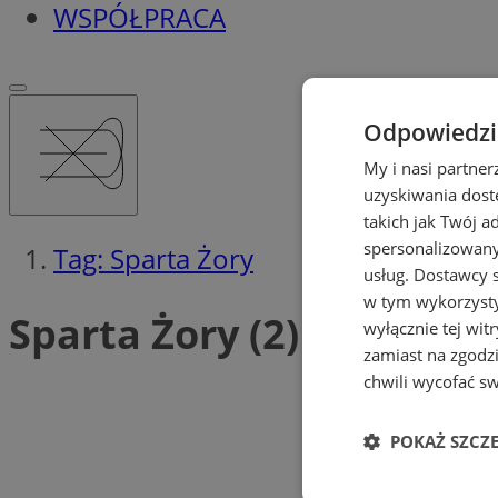
WSPÓŁPRACA
Odpowiedzia
My i nasi partne
uzyskiwania dost
takich jak Twój a
spersonalizowanyc
Tag: Sparta Żory
usług.
Dostawcy s
w tym wykorzysty
Sparta Żory (2)
wyłącznie tej wi
zamiast na zgodz
chwili wycofać s
POKAŻ SZCZ