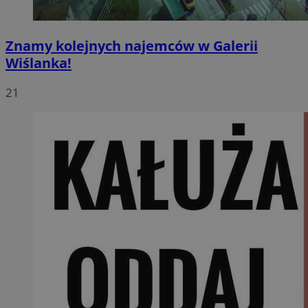
Znamy kolejnych najemców w Galerii
Wiślanka!
21