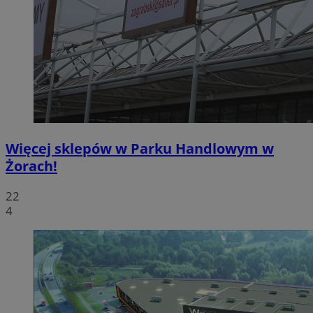
Więcej sklepów w Parku Handlowym w
Żorach!
22
4