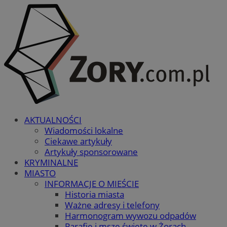
AKTUALNOŚCI
Wiadomości lokalne
Ciekawe artykuły
Artykuły sponsorowane
KRYMINALNE
MIASTO
INFORMACJE O MIEŚCIE
Historia miasta
Ważne adresy i telefony
Harmonogram wywozu odpadów
Parafie i msze święte w Żorach