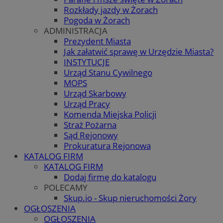
Rozkłady jazdy w Żorach
Pogoda w Żorach
ADMINISTRACJA
Prezydent Miasta
Jak załatwić sprawę w Urzędzie Miasta?
INSTYTUCJE
Urząd Stanu Cywilnego
MOPS
Urząd Skarbowy
Urząd Pracy
Komenda Miejska Policji
Straż Pożarna
Sąd Rejonowy
Prokuratura Rejonowa
KATALOG FIRM
KATALOG FIRM
Dodaj firmę do katalogu
POLECAMY
Skup.io - Skup nieruchomości Żory
OGŁOSZENIA
OGŁOSZENIA