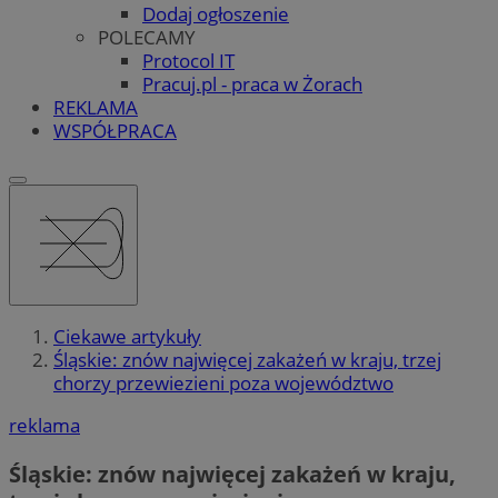
Dodaj ogłoszenie
POLECAMY
Protocol IT
Pracuj.pl - praca w Żorach
REKLAMA
WSPÓŁPRACA
Ciekawe artykuły
Śląskie: znów najwięcej zakażeń w kraju, trzej
chorzy przewiezieni poza województwo
reklama
Śląskie: znów najwięcej zakażeń w kraju,