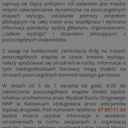
zajmują się śląscy policjanci. Ich zadaniem jest między
innymi zabezpieczenie dynamiczne na poszczególnych
etapach wyścigu, udzielanie pomocy zespołom
pilotującym na całej trasie oraz współpraca i wymiana
informacji pomiędzy sędzią głównym, organizatorami,
„radiem wyścigu” i zespołami pilotującymi z
poszczególnych województw.
Z uwagi na konieczność zamknięcia dróg na trasach
poszczególnych etapów w czasie trwania wyścigu,
należy spodziewać się utrudnień w ruchu. Informacje o
tych niedogodnościach kierowcy mogą znaleźć na
stronach poszczególnych komend naszego garnizonu.
W dniach od 5 do 7 sierpnia od godz. 8.00 do
zakończenia poszczególnych etapów działać będzie
infolinia uruchomiona przez Wydział Ruchu Drogowego
KWP w Katowicach obsługiwana przez policjantów
śląskiej drogówki. Pod numerem telefonu:
47 85111 34
będzie można uzyskać informacje o wszelkich
utrudnieniach w ruchu związanych z organizacją
wyścigu. Swoją infolinię uruchomił także Urząd Miasta