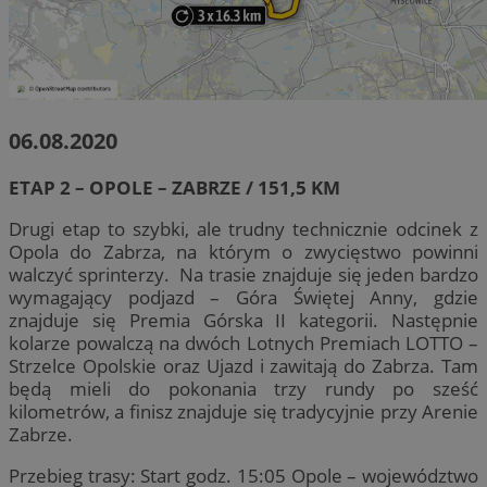
06.08.2020
ETAP 2 – OPOLE – ZABRZE / 151,5 KM
Drugi etap to szybki, ale trudny technicznie odcinek z
Opola do Zabrza, na którym o zwycięstwo powinni
walczyć sprinterzy. Na trasie znajduje się jeden bardzo
wymagający podjazd – Góra Świętej Anny, gdzie
znajduje się Premia Górska II kategorii. Następnie
kolarze powalczą na dwóch Lotnych Premiach LOTTO –
Strzelce Opolskie oraz Ujazd i zawitają do Zabrza. Tam
będą mieli do pokonania trzy rundy po sześć
kilometrów, a finisz znajduje się tradycyjnie przy Arenie
Zabrze.
Przebieg trasy: Start godz. 15:05 Opole – województwo