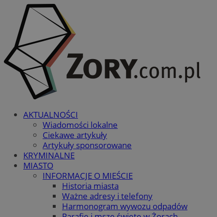
AKTUALNOŚCI
Wiadomości lokalne
Ciekawe artykuły
Artykuły sponsorowane
KRYMINALNE
MIASTO
INFORMACJE O MIEŚCIE
Historia miasta
Ważne adresy i telefony
Harmonogram wywozu odpadów
Parafie i msze święte w Żorach