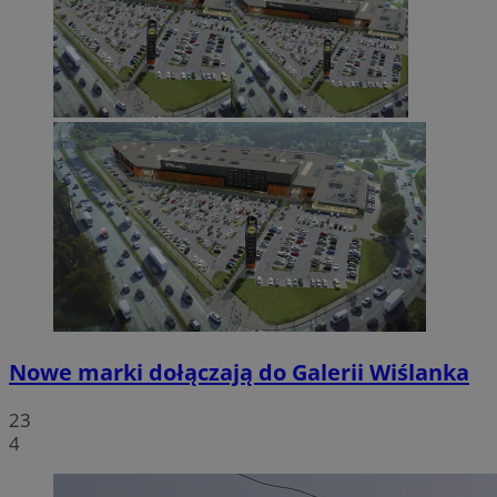
Nowe marki dołączają do Galerii Wiślanka
23
4