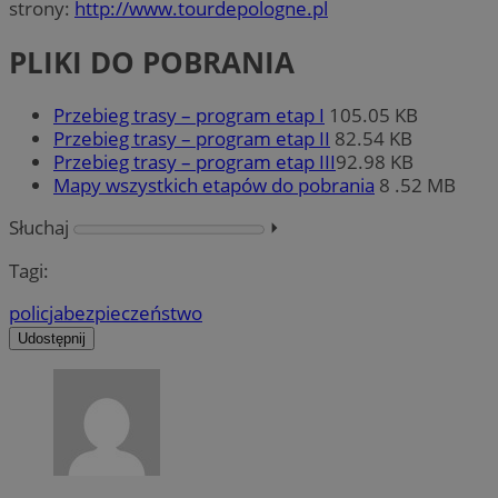
strony:
http://www.tourdepologne.pl
PLIKI DO POBRANIA
Przebieg trasy – program etap I
105.05 KB
Przebieg trasy – program etap II
82.54 KB
Przebieg trasy – program etap III
92.98 KB
Mapy wszystkich etapów do pobrania
8 .52 MB
Słuchaj
⏵︎
Tagi:
policja
bezpieczeństwo
Udostępnij