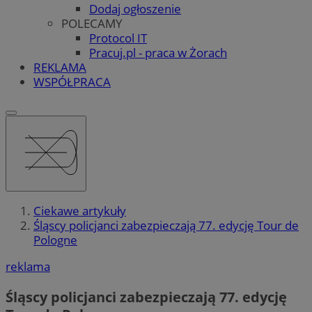
Dodaj ogłoszenie
POLECAMY
Protocol IT
Pracuj.pl - praca w Żorach
REKLAMA
WSPÓŁPRACA
Ciekawe artykuły
Śląscy policjanci zabezpieczają 77. edycję Tour de
Pologne
reklama
Śląscy policjanci zabezpieczają 77. edycję