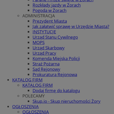
Rozkłady jazdy w Żorach
Pogoda w Żorach
ADMINISTRACJA
Prezydent Miasta
Jak załatwić sprawę w Urzędzie Miasta?
INSTYTUCJE
Urząd Stanu Cywilnego
MOPS
Urząd Skarbowy
Urząd Pracy
Komenda Miejska Policji
Straż Pożarna
Sąd Rejonowy
Prokuratura Rejonowa
KATALOG FIRM
KATALOG FIRM
Dodaj firmę do katalogu
POLECAMY
Skup.io - Skup nieruchomości Żory
OGŁOSZENIA
OGŁOSZENIA