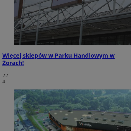
Więcej sklepów w Parku Handlowym w
Żorach!
22
4