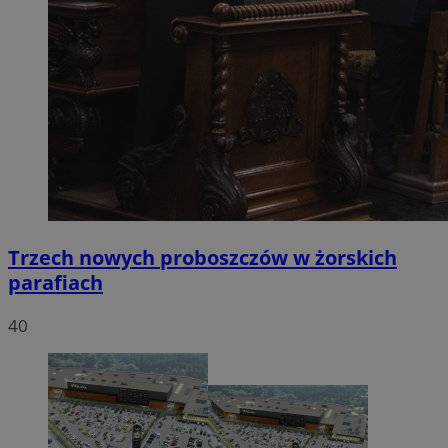
Trzech nowych proboszczów w żorskich
parafiach
40