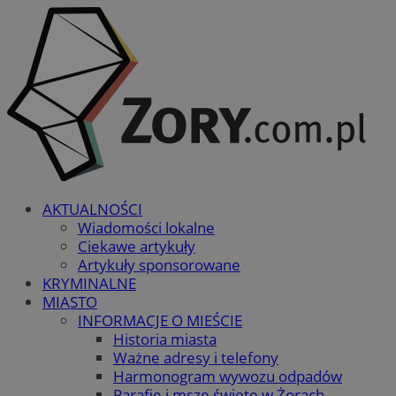
AKTUALNOŚCI
Wiadomości lokalne
Ciekawe artykuły
Artykuły sponsorowane
KRYMINALNE
MIASTO
INFORMACJE O MIEŚCIE
Historia miasta
Ważne adresy i telefony
Harmonogram wywozu odpadów
Parafie i msze święte w Żorach