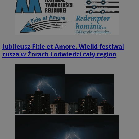
Jubileusz Fide et Amore. Wielki festiwal
rusza w Żorach i odwiedzi cały region