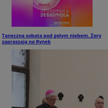
Taneczna sobota pod gołym niebem. Żory
zapraszają na Rynek