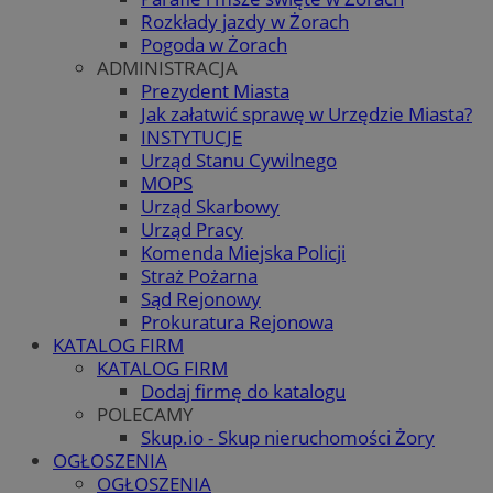
Rozkłady jazdy w Żorach
Pogoda w Żorach
ADMINISTRACJA
Prezydent Miasta
Jak załatwić sprawę w Urzędzie Miasta?
INSTYTUCJE
Urząd Stanu Cywilnego
MOPS
Urząd Skarbowy
Urząd Pracy
Komenda Miejska Policji
Straż Pożarna
Sąd Rejonowy
Prokuratura Rejonowa
KATALOG FIRM
KATALOG FIRM
Dodaj firmę do katalogu
POLECAMY
Skup.io - Skup nieruchomości Żory
OGŁOSZENIA
OGŁOSZENIA