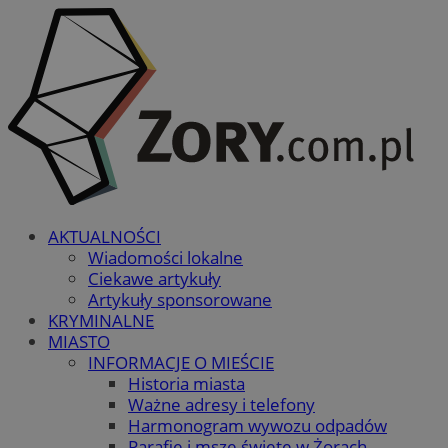
AKTUALNOŚCI
Wiadomości lokalne
Ciekawe artykuły
Artykuły sponsorowane
KRYMINALNE
MIASTO
INFORMACJE O MIEŚCIE
Historia miasta
Ważne adresy i telefony
Harmonogram wywozu odpadów
Parafie i msze święte w Żorach