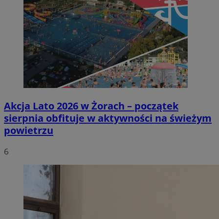
Akcja Lato 2026 w Żorach – początek
sierpnia obfituje w aktywności na świeżym
powietrzu
6