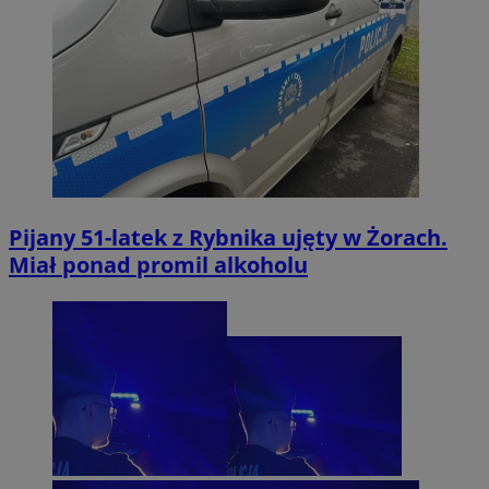
Pijany 51-latek z Rybnika ujęty w Żorach.
Miał ponad promil alkoholu