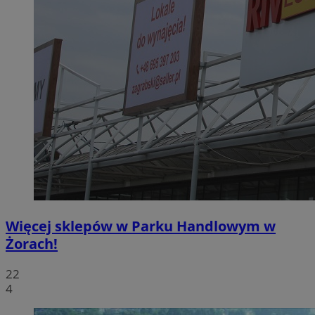
Więcej sklepów w Parku Handlowym w
Żorach!
22
4