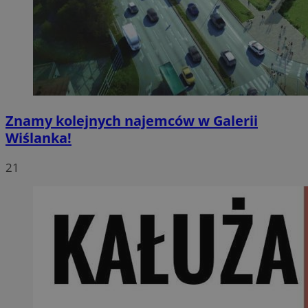
Znamy kolejnych najemców w Galerii
Wiślanka!
21