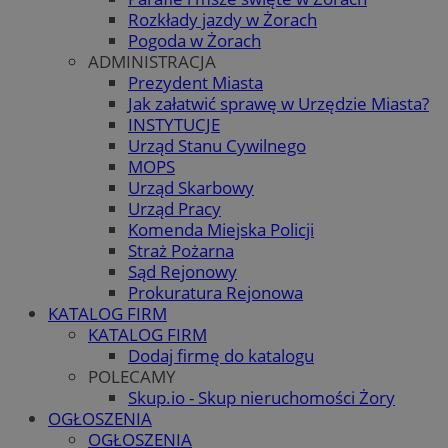
Rozkłady jazdy w Żorach
Pogoda w Żorach
ADMINISTRACJA
Prezydent Miasta
Jak załatwić sprawę w Urzędzie Miasta?
INSTYTUCJE
Urząd Stanu Cywilnego
MOPS
Urząd Skarbowy
Urząd Pracy
Komenda Miejska Policji
Straż Pożarna
Sąd Rejonowy
Prokuratura Rejonowa
KATALOG FIRM
KATALOG FIRM
Dodaj firmę do katalogu
POLECAMY
Skup.io - Skup nieruchomości Żory
OGŁOSZENIA
OGŁOSZENIA