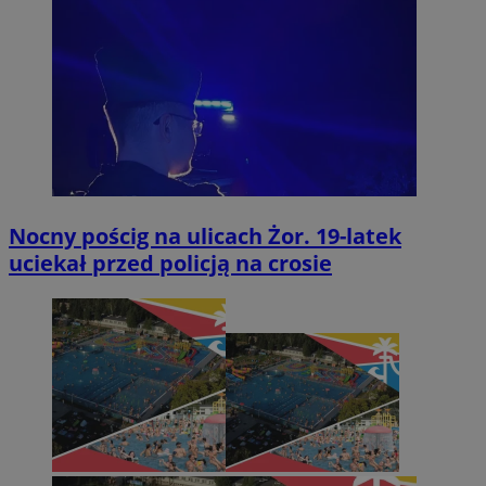
Nocny pościg na ulicach Żor. 19-latek
uciekał przed policją na crosie