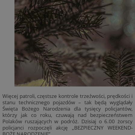
Więcej patroli, częstsze kontrole trzeźwości, prędkości i
stanu technicznego pojazdów – tak będą wyglądały
Święta Bożego Narodzenia dla tysięcy policjantów,
którzy jak co roku, czuwają nad bezpieczeństwem
Polaków ruszających w podróż. Dzisiaj o 6.00 żorscy
policjanci rozpoczęli akcję „BEZPIECZNY WEEKEND-
BOŻE NARODZENIE”.