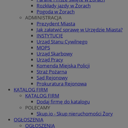
Rozkłady jazdy w Żorach
Pogoda w Żorach
ADMINISTRACJA
Prezydent Miasta
Jak załatwić sprawę w Urzędzie Miasta?
INSTYTUCJE
Urząd Stanu Cywilnego
MOPS
Urząd Skarbowy
Urząd Pracy
Komenda Miejska Policji
Straż Pożarna
Sąd Rejonowy
Prokuratura Rejonowa
KATALOG FIRM
KATALOG FIRM
Dodaj firmę do katalogu
POLECAMY
Skup.io - Skup nieruchomości Żory
OGŁOSZENIA
OGŁOSZENIA