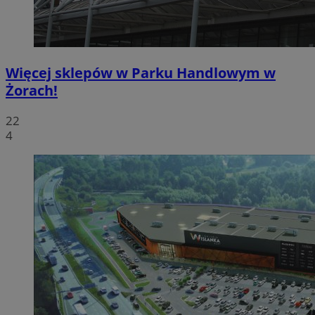
Więcej sklepów w Parku Handlowym w
Żorach!
22
4