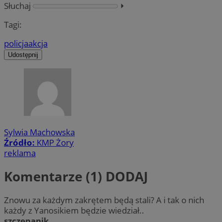
Słuchaj
⏵︎
Tagi:
policja
akcja
Udostępnij
Sylwia Machowska
Źródło:
KMP Żory
reklama
Komentarze (1)
DODAJ
Znowu za każdym zakrętem będą stali? A i tak o nich
każdy z Yanosikiem będzie wiedział..
szczepanik