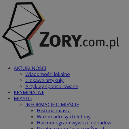
AKTUALNOŚCI
Wiadomości lokalne
Ciekawe artykuły
Artykuły sponsorowane
KRYMINALNE
MIASTO
INFORMACJE O MIEŚCIE
Historia miasta
Ważne adresy i telefony
Harmonogram wywozu odpadów
Parafie i msze święte w Żorach