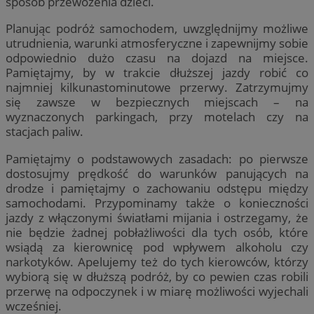
sposób przewożenia dzieci.
Planując podróż samochodem, uwzględnijmy możliwe
utrudnienia, warunki atmosferyczne i zapewnijmy sobie
odpowiednio dużo czasu na dojazd na miejsce.
Pamiętajmy, by w trakcie dłuższej jazdy robić co
najmniej kilkunastominutowe przerwy. Zatrzymujmy
się zawsze w bezpiecznych miejscach – na
wyznaczonych parkingach, przy motelach czy na
stacjach paliw.
Pamiętajmy o podstawowych zasadach: po pierwsze
dostosujmy prędkość do warunków panujących na
drodze i pamiętajmy o zachowaniu odstępu między
samochodami. Przypominamy także o konieczności
jazdy z włączonymi światłami mijania i ostrzegamy, że
nie będzie żadnej pobłażliwości dla tych osób, które
wsiądą za kierownicę pod wpływem alkoholu czy
narkotyków. Apelujemy też do tych kierowców, którzy
wybiorą się w dłuższą podróż, by co pewien czas robili
przerwę na odpoczynek i w miarę możliwości wyjechali
wcześniej.