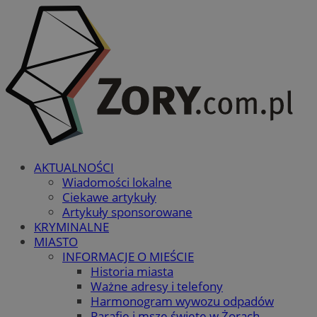
AKTUALNOŚCI
Wiadomości lokalne
Ciekawe artykuły
Artykuły sponsorowane
KRYMINALNE
MIASTO
INFORMACJE O MIEŚCIE
Historia miasta
Ważne adresy i telefony
Harmonogram wywozu odpadów
Parafie i msze święte w Żorach