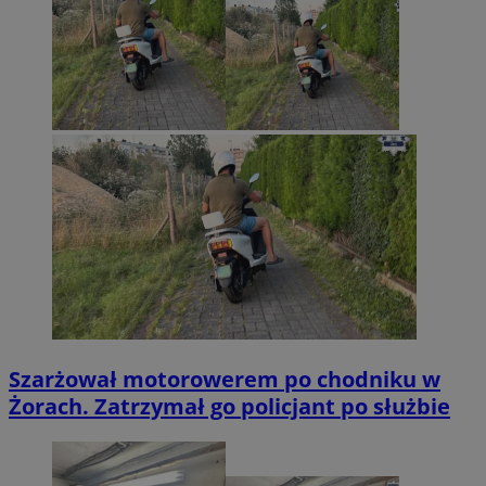
Szarżował motorowerem po chodniku w
Żorach. Zatrzymał go policjant po służbie