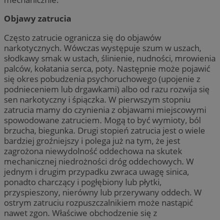
Objawy zatrucia
Często zatrucie ogranicza się do objawów
narkotycznych. Wówczas występuje szum w uszach,
słodkawy smak w ustach, ślinienie, nudności, mrowienia
palców, kołatania serca, poty. Następnie może pojawić
się okres pobudzenia psychoruchowego (upojenie z
podnieceniem lub drgawkami) albo od razu rozwija się
sen narkotyczny i śpiączka. W pierwszym stopniu
zatrucia mamy do czynienia z objawami miejscowymi
spowodowane zatruciem. Mogą to być wymioty, ból
brzucha, biegunka. Drugi stopień zatrucia jest o wiele
bardziej groźniejszy i polega już na tym, że jest
zagrożona niewydolność oddechowa na skutek
mechanicznej niedrożności dróg oddechowych. W
jednym i drugim przypadku zwraca uwagę sinica,
ponadto charczący i pogłębiony lub płytki,
przyspieszony, nierówny lub przerywany oddech. W
ostrym zatruciu rozpuszczalnikiem może nastąpić
nawet zgon. Właściwe obchodzenie się z