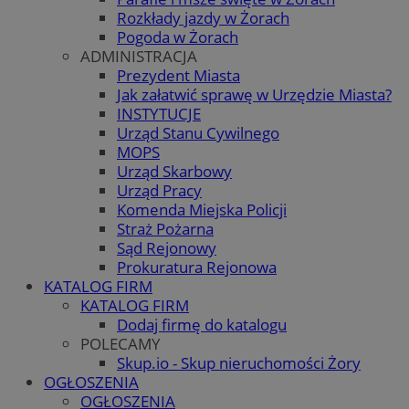
Rozkłady jazdy w Żorach
Pogoda w Żorach
ADMINISTRACJA
Prezydent Miasta
Jak załatwić sprawę w Urzędzie Miasta?
INSTYTUCJE
Urząd Stanu Cywilnego
MOPS
Urząd Skarbowy
Urząd Pracy
Komenda Miejska Policji
Straż Pożarna
Sąd Rejonowy
Prokuratura Rejonowa
KATALOG FIRM
KATALOG FIRM
Dodaj firmę do katalogu
POLECAMY
Skup.io - Skup nieruchomości Żory
OGŁOSZENIA
OGŁOSZENIA