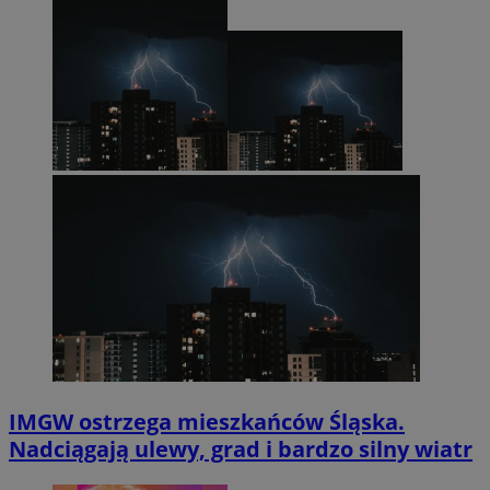
IMGW ostrzega mieszkańców Śląska.
Nadciągają ulewy, grad i bardzo silny wiatr