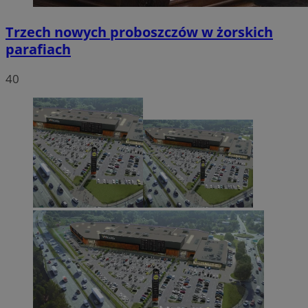
Trzech nowych proboszczów w żorskich
parafiach
40