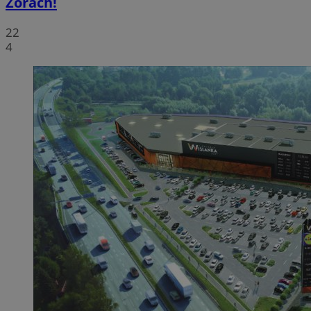
Żorach!
22
4