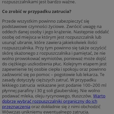
rozpuszczalnikami jest bardzo ważne.
Co zrobić w przypadku zatrucia?
Przede wszystkim powinno zabezpieczyć się
podstawowe czynności życiowe. Zwrócić uwagę na
oddech danej osoby i jego krążenie. Następnie oddalić
osobę od miejsca w którym jest rozpuszczalnik lub
usunąć ubranie, które zawiera jakiekolwiek ilości
rozpuszczalnika. Przy tym powinno się także oczyścić
skórę skażonego z rozpuszczalnika i pamiętać, że nie
wolno prowokować wymiotów, ponieważ może dojść
do ciężkiego uszkodzenia płuc. Kolejnym etapem jest
zapewnienie tej osobie ciepła i spokoju oraz powinno
zadzwonić się po pomoc – pogotowie lub lekarza. Te
zasady dotyczyły cięższych zatruć. W przypadku
lekkiego zatrucia wskazane jest podanie 100–200 ml
płynnej parafiny i 30 g soli glauberskiej. Nie wolno
podawać mleka, oleju rycynowego, tłuszczów.
Warto
dobrze wybrać rozpuszczalniki organiczny do ich
przeznaczenia
oraz dokładnie się z nimi obchodzić
Wówczas unikniemy ewentualnego zatrucia.