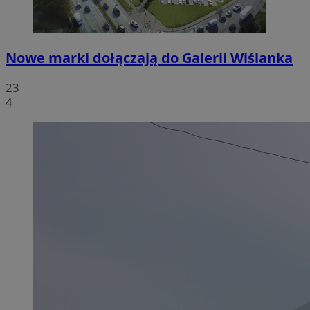
Nowe marki dołączają do Galerii Wiślanka
23
4