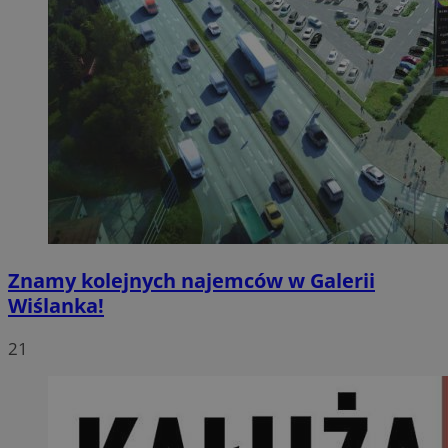
Znamy kolejnych najemców w Galerii
Wiślanka!
21