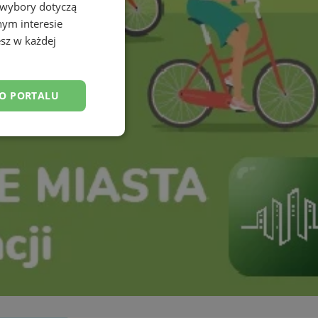
 wybory dotyczą
nym interesie
sz w każdej
DO PORTALU
esklasyfikowane
ane
owanie użytkownika i
j.