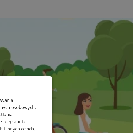
ywania i
danych osobowych,
etlania
az ulepszania
 i innych celach,