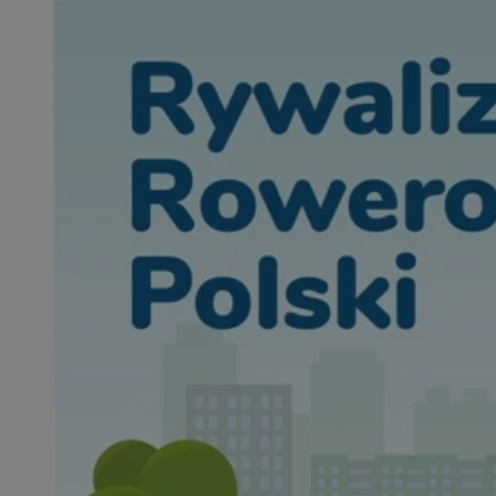
SessID
QeSessID
MvSessID
__cf_bm
suid
INGRESSCOOKIE
euds
VISITOR_PRIVACY_