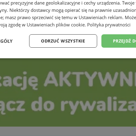
wać precyzyjne dane geolokalizacyjne i cechy urządzenia. Twoje
tryny. Niektórzy dostawcy mogą opierać się na prawnie uzasadnio
ie; masz prawo sprzeciwić się temu w
Ustawieniach reklam
. Może
woją zgodę w
Ustawieniach plików cookie
.
Polityka prywatności
EGÓŁY
ODRZUĆ WSZYSTKIE
PRZEJDŹ 
Wydajność
Targetowanie
Funkcjonalność
Ni
ezbędne
Wydajność
Targetowanie
Funkcjonalność
Niesklasyfikow
ie umożliwiają korzystanie z podstawowych funkcji strony internetowej, takich jak log
Bez niezbędnych plików cookie nie można prawidłowo korzystać ze strony internetowe
Okres
Provider
/
Domena
Opis
przechowywania