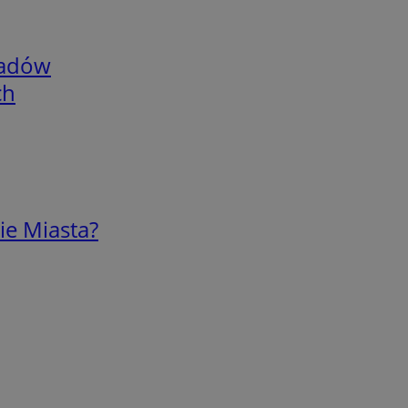
adów
ch
ie Miasta?