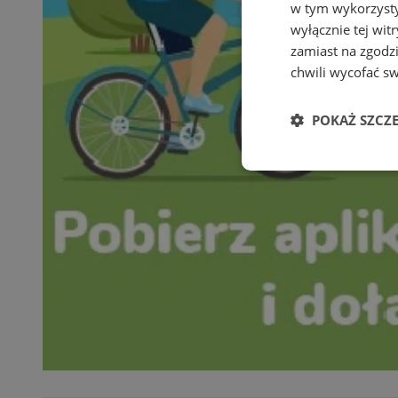
w tym wykorzysty
wyłącznie tej wi
zamiast na zgodz
chwili wycofać s
POKAŻ SZCZ
Niezbędne
Ni
Niezbędne pliki cook
zarządzanie kontem. 
Nazwa