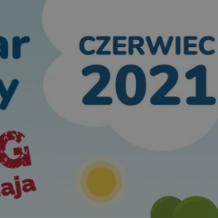
entyfikator sesji.
entyfikator sesji.
entyfikator sesji.
niania ludzi i
trony internetowej,
e ważnych raportów
ryny internetowej.
 identyfikatora
erów obsługuje
ekście
lu optymalizacji
 do przechowywania
niu do usług
e, czy użytkownik
enia lub reklamy.
nformacje o zgodzie
ncjach dotyczących
ia z witryny.
olityki prywatności
ich przestrzeganie
temu użytkownik nie