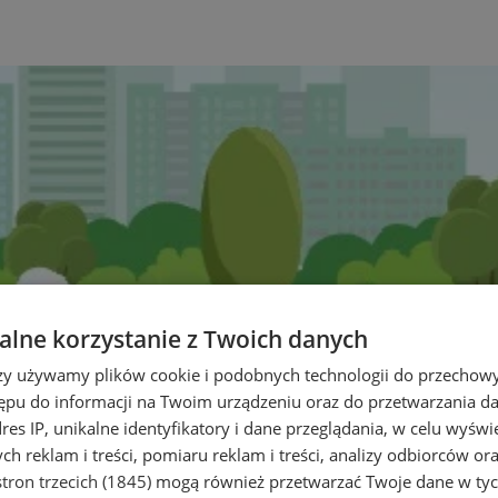
lne korzystanie z Twoich danych
rzy używamy plików cookie i podobnych technologii do przechow
ępu do informacji na Twoim urządzeniu oraz do przetwarzania 
dres IP, unikalne identyfikatory i dane przeglądania, w celu wyświ
h reklam i treści, pomiaru reklam i treści, analizy odbiorców or
tron trzecich (1845)
mogą również przetwarzać Twoje dane w tych