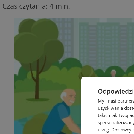
Czas czytania: 4 min.
Odpowiedzia
My i nasi partne
uzyskiwania dost
takich jak Twój a
spersonalizowanyc
usług.
Dostawcy s