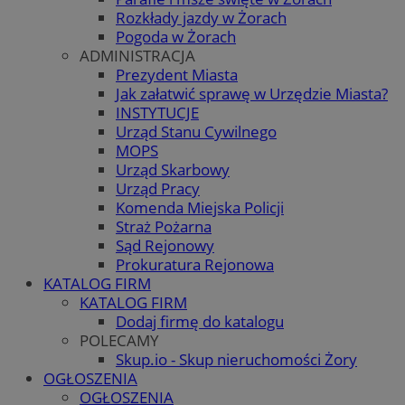
Rozkłady jazdy w Żorach
Pogoda w Żorach
ADMINISTRACJA
Prezydent Miasta
Jak załatwić sprawę w Urzędzie Miasta?
INSTYTUCJE
Urząd Stanu Cywilnego
MOPS
Urząd Skarbowy
Urząd Pracy
Komenda Miejska Policji
Straż Pożarna
Sąd Rejonowy
Prokuratura Rejonowa
KATALOG FIRM
KATALOG FIRM
Dodaj firmę do katalogu
POLECAMY
Skup.io - Skup nieruchomości Żory
OGŁOSZENIA
OGŁOSZENIA