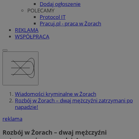
Dodaj ogłoszenie
POLECAMY
Protocol IT
Pracuj.pl - praca w Żorach
REKLAMA
WSPÓŁPRACA
Wiadomości kryminalne w Żorach
Rozbój w Żorach – dwaj mężczyźni zatrzymani po
napadzie!
reklama
Rozbój w Żorach – dwaj mężczyźni