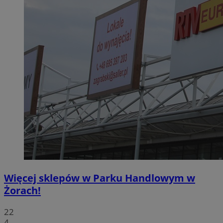
Więcej sklepów w Parku Handlowym w
Żorach!
22
4