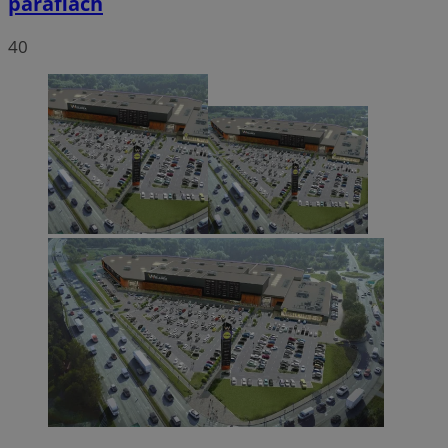
parafiach
40