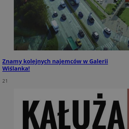
Znamy kolejnych najemców w Galerii
Wiślanka!
21