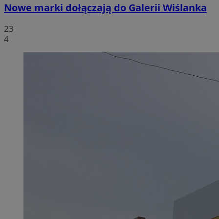
Nowe marki dołączają do Galerii Wiślanka
23
4