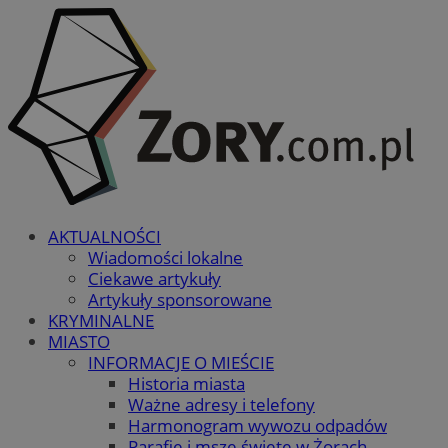
AKTUALNOŚCI
Wiadomości lokalne
Ciekawe artykuły
Artykuły sponsorowane
KRYMINALNE
MIASTO
INFORMACJE O MIEŚCIE
Historia miasta
Ważne adresy i telefony
Harmonogram wywozu odpadów
Parafie i msze święte w Żorach