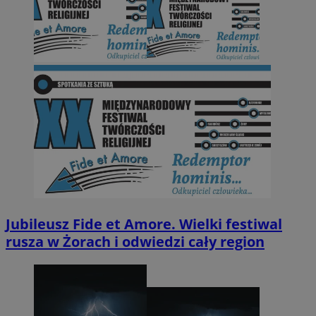
Jubileusz Fide et Amore. Wielki festiwal
rusza w Żorach i odwiedzi cały region