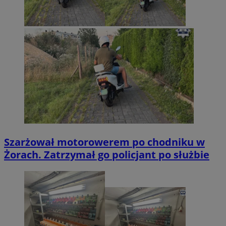
Szarżował motorowerem po chodniku w
Żorach. Zatrzymał go policjant po służbie