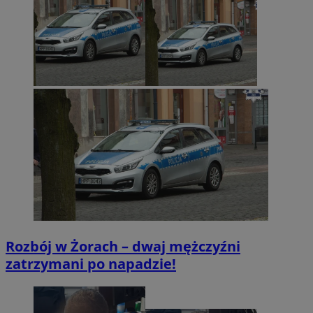
Rozbój w Żorach – dwaj mężczyźni
zatrzymani po napadzie!