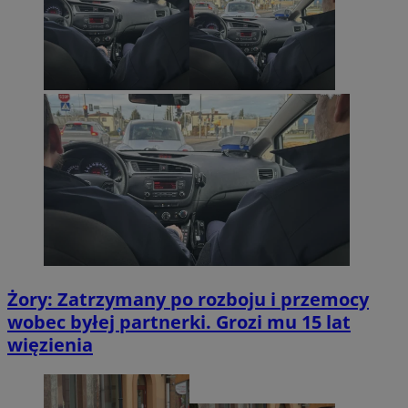
Żory: Zatrzymany po rozboju i przemocy
wobec byłej partnerki. Grozi mu 15 lat
więzienia