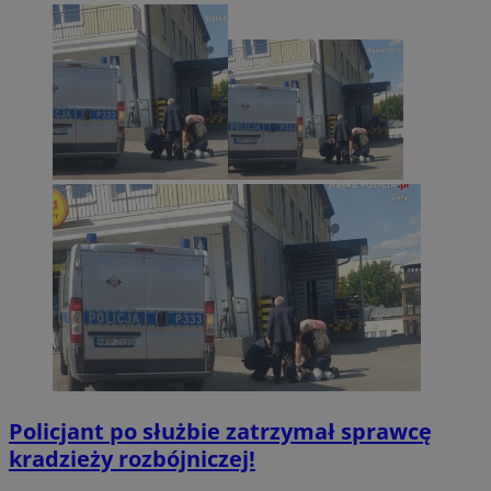
suid
1 rok
Simplifi Holdings
Google Privacy
Inc.
Policy
.simpli.fi
INGRESSCOOKIE
Sesja
NGINX Inc.
bh.contextweb.com
euds
.rfihub.com
Sesja
Policjant po służbie zatrzymał sprawcę
kradzieży rozbójniczej!