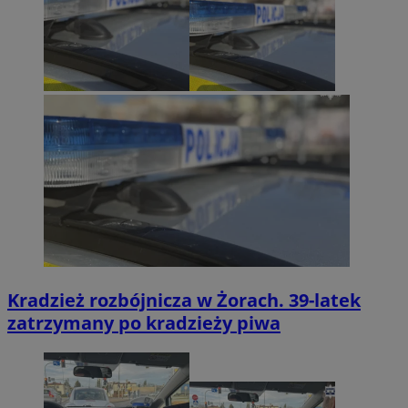
Kradzież rozbójnicza w Żorach. 39-latek
zatrzymany po kradzieży piwa