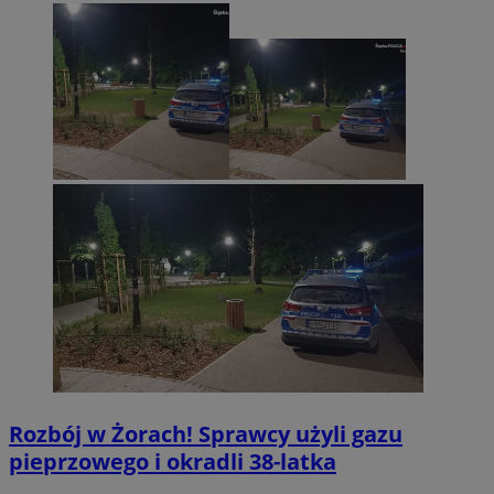
VISITOR_PRIVACY_METADATA
5 miesięc
YouTube
tygodni
.youtube.com
Rozbój w Żorach! Sprawcy użyli gazu
pieprzowego i okradli 38-latka