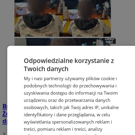
Odpowiedzialne korzystanie z
Twoich danych
My i nasi partnerzy używamy plików cookie i
podobnych technologii do przechowywania i
uzyskiwania dostępu do informacji na Twoim
urządzeniu oraz do przetwarzania danych
Brutalny rozbój na osiedlu 700-lecia w
osobowych, takich jak Twój adres IP, unikalne
Żorach. Sprawcy zatrzymani po dwóch
identyfikatory i dane przeglądania, w celu
dniach
wyświetlania spersonalizowanych reklam i
treści, pomiaru reklam i treści, analizy
3