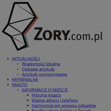
AKTUALNOŚCI
Wiadomości lokalne
Ciekawe artykuły
Artykuły sponsorowane
KRYMINALNE
MIASTO
INFORMACJE O MIEŚCIE
Historia miasta
Ważne adresy i telefony
Harmonogram wywozu odpadów
Parafie i msze święte w Żorach