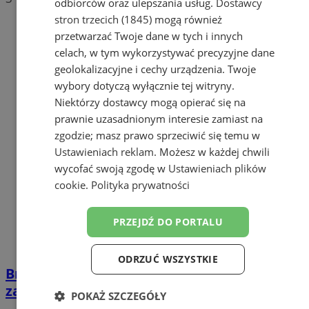
odbiorców oraz ulepszania usług.
Dostawcy
stron trzecich (1845)
mogą również
przetwarzać Twoje dane w tych i innych
celach, w tym wykorzystywać precyzyjne dane
geolokalizacyjne i cechy urządzenia. Twoje
wybory dotyczą wyłącznie tej witryny.
Niektórzy dostawcy mogą opierać się na
prawnie uzasadnionym interesie zamiast na
zgodzie; masz prawo sprzeciwić się temu w
Ustawieniach reklam
. Możesz w każdej chwili
wycofać swoją zgodę w
Ustawieniach plików
cookie
.
Polityka prywatności
PRZEJDŹ DO PORTALU
ODRZUĆ WSZYSTKIE
Brutalny atak w Żorach. Dwukrotnie
zaatakował ofiarę w mieszkaniu
POKAŻ SZCZEGÓŁY