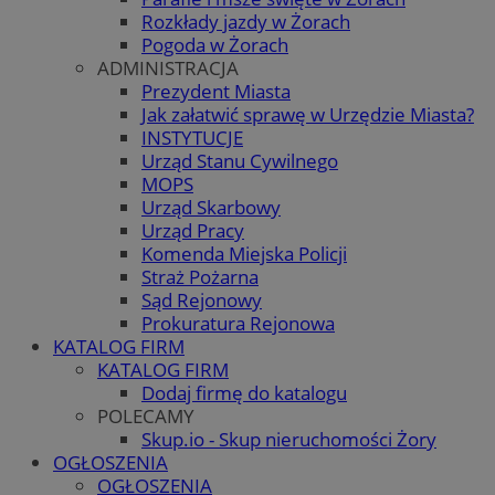
Rozkłady jazdy w Żorach
Pogoda w Żorach
ADMINISTRACJA
Prezydent Miasta
Jak załatwić sprawę w Urzędzie Miasta?
INSTYTUCJE
Urząd Stanu Cywilnego
MOPS
Urząd Skarbowy
Urząd Pracy
Komenda Miejska Policji
Straż Pożarna
Sąd Rejonowy
Prokuratura Rejonowa
KATALOG FIRM
KATALOG FIRM
Dodaj firmę do katalogu
POLECAMY
Skup.io - Skup nieruchomości Żory
OGŁOSZENIA
OGŁOSZENIA