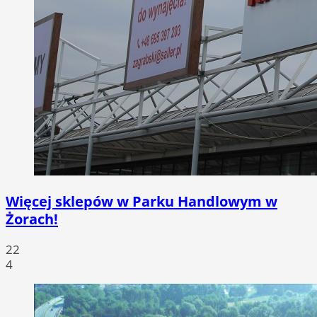
Więcej sklepów w Parku Handlowym w
Żorach!
22
4