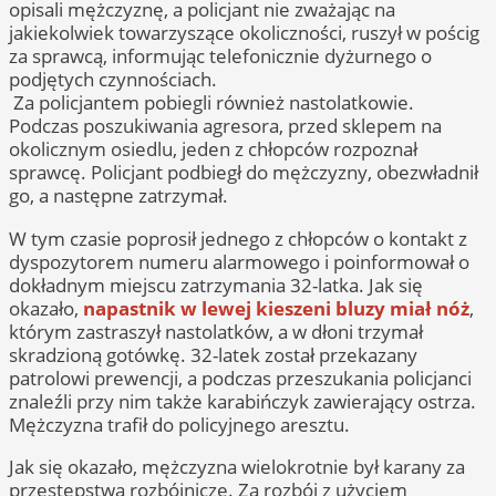
opisali mężczyznę, a policjant nie zważając na
jakiekolwiek towarzyszące okoliczności, ruszył w pościg
za sprawcą, informując telefonicznie dyżurnego o
podjętych czynnościach.
Za policjantem pobiegli również nastolatkowie.
Podczas poszukiwania agresora, przed sklepem na
okolicznym osiedlu, jeden z chłopców rozpoznał
sprawcę. Policjant podbiegł do mężczyzny, obezwładnił
go, a następne zatrzymał.
W tym czasie poprosił jednego z chłopców o kontakt z
dyspozytorem numeru alarmowego i poinformował o
dokładnym miejscu zatrzymania 32-latka. Jak się
okazało,
napastnik w lewej kieszeni bluzy miał nóż
,
którym zastraszył nastolatków, a w dłoni trzymał
skradzioną gotówkę. 32-latek został przekazany
patrolowi prewencji, a podczas przeszukania policjanci
znaleźli przy nim także karabińczyk zawierający ostrza.
Mężczyzna trafił do policyjnego aresztu.
Jak się okazało, mężczyzna wielokrotnie był karany za
przestępstwa rozbójnicze. Za rozbój z użyciem