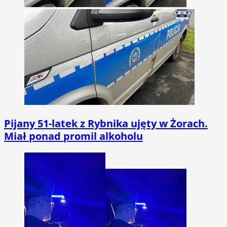
Pijany 51-latek z Rybnika ujęty w Żorach.
Miał ponad promil alkoholu