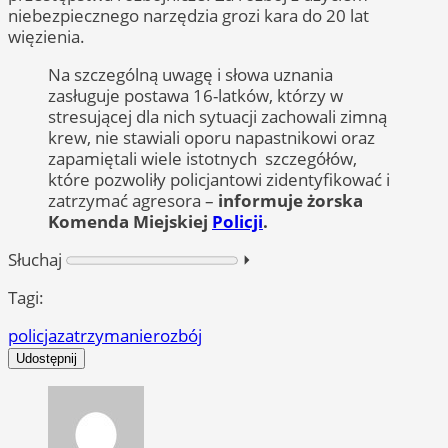
niebezpiecznego narzędzia grozi kara do 20 lat
więzienia.
Na szczególną uwagę i słowa uznania
zasługuje postawa 16-latków, którzy w
stresującej dla nich sytuacji zachowali zimną
krew, nie stawiali oporu napastnikowi oraz
zapamiętali wiele istotnych szczegółów,
które pozwoliły policjantowi zidentyfikować i
zatrzymać agresora –
informuje żorska
Komenda Miejskiej
Policji
.
Słuchaj
⏵︎
Tagi:
policja
zatrzymanie
rozbój
Udostępnij