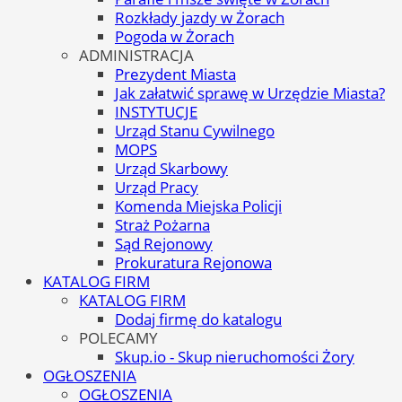
Rozkłady jazdy w Żorach
Pogoda w Żorach
ADMINISTRACJA
Prezydent Miasta
Jak załatwić sprawę w Urzędzie Miasta?
INSTYTUCJE
Urząd Stanu Cywilnego
MOPS
Urząd Skarbowy
Urząd Pracy
Komenda Miejska Policji
Straż Pożarna
Sąd Rejonowy
Prokuratura Rejonowa
KATALOG FIRM
KATALOG FIRM
Dodaj firmę do katalogu
POLECAMY
Skup.io - Skup nieruchomości Żory
OGŁOSZENIA
OGŁOSZENIA