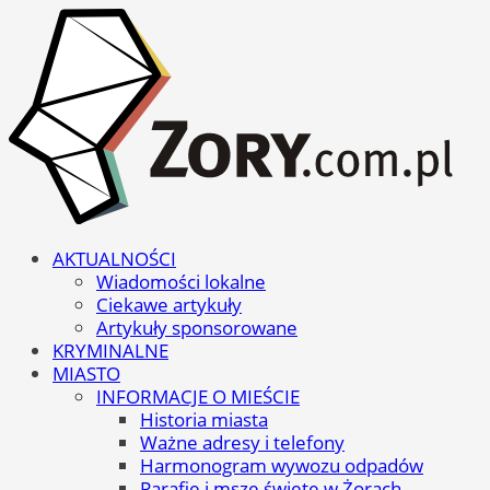
AKTUALNOŚCI
Wiadomości lokalne
Ciekawe artykuły
Artykuły sponsorowane
KRYMINALNE
MIASTO
INFORMACJE O MIEŚCIE
Historia miasta
Ważne adresy i telefony
Harmonogram wywozu odpadów
Parafie i msze święte w Żorach