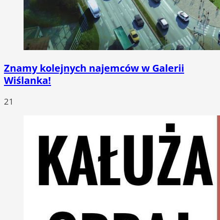
Znamy kolejnych najemców w Galerii
Wiślanka!
21