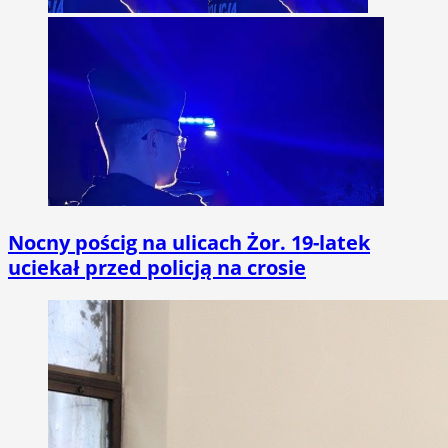
Nocny pościg na ulicach Żor. 19-latek
uciekał przed policją na crosie