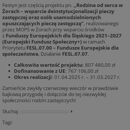
Festyn jest częścią projektu pn.
„Rodzina od serca w
Żorach – wsparcie deinstytucjonalizacji pieczy
zastępczej oraz osób usamodzielnionych
opuszczających pieczę zastępczą”
, realizowanego
przez MOPS w Żorach przy wsparciu środków
z
Funduszy Europejskich dla Śląskiego 2021–2027
(Europejski Fundusz Społeczny+)
w ramach
Priorytetu
FESL.07.00 – Fundusze Europejskie dla
społeczeństwa
, Działanie
FESL.07.07
.
Całkowita wartość projektu
: 807 480,00 zł
Dofinansowanie z UE
: 767 106,00 zł
Okres realizacji
: 01.04.2025 r. – 31.03.2027 r.
Zamieńcie zwykły czerwcowy wieczór w prawdziwie
bajkową przygodę i dołączcie do tej niezwykłej
społeczności rodzin zastępczych!
Słuchaj
⏵︎
Tagi: