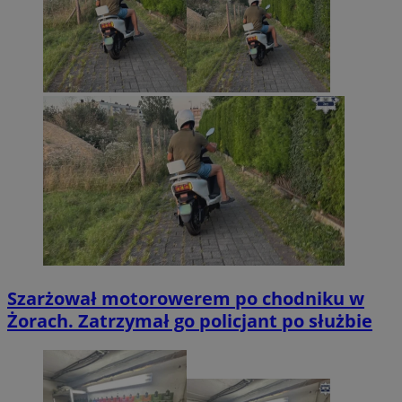
Szarżował motorowerem po chodniku w
Żorach. Zatrzymał go policjant po służbie