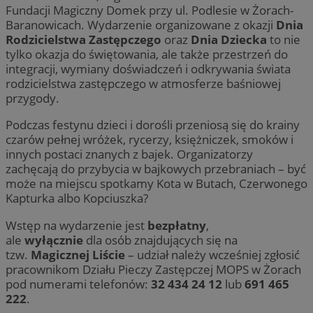
Fundacji Magiczny Domek przy ul. Podlesie w Żorach-
Baranowicach. Wydarzenie organizowane z okazji
Dnia
Rodzicielstwa Zastępczego
oraz
Dnia Dziecka
to nie
tylko okazja do świętowania, ale także przestrzeń do
integracji, wymiany doświadczeń i odkrywania świata
rodzicielstwa zastępczego w atmosferze baśniowej
przygody.
Podczas festynu dzieci i dorośli przeniosą się do krainy
czarów pełnej wróżek, rycerzy, księżniczek, smoków i
innych postaci znanych z bajek. Organizatorzy
zachęcają do przybycia w bajkowych przebraniach – być
może na miejscu spotkamy Kota w Butach, Czerwonego
Kapturka albo Kopciuszka?
Wstęp na wydarzenie jest
bezpłatny
,
ale
wyłącznie
dla osób znajdujących się na
tzw.
Magicznej Liście
– udział należy wcześniej zgłosić
pracownikom Działu Pieczy Zastępczej MOPS w Żorach
pod numerami telefonów:
32 434 24 12
lub
691 465
222
.