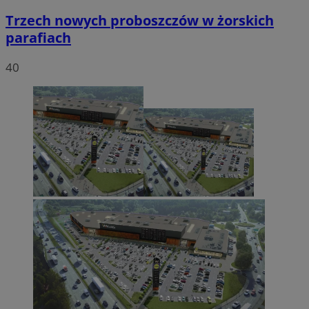
Trzech nowych proboszczów w żorskich
parafiach
40