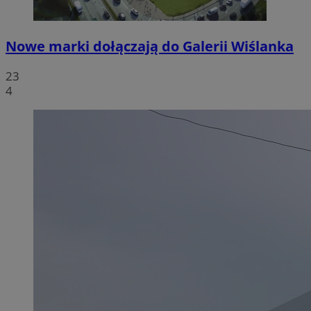
Nowe marki dołączają do Galerii Wiślanka
23
4