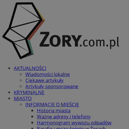
AKTUALNOŚCI
Wiadomości lokalne
Ciekawe artykuły
Artykuły sponsorowane
KRYMINALNE
MIASTO
INFORMACJE O MIEŚCIE
Historia miasta
Ważne adresy i telefony
Harmonogram wywozu odpadów
Parafie i msze święte w Żorach