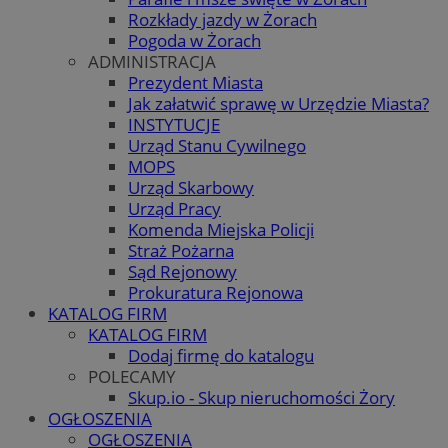
Rozkłady jazdy w Żorach
Pogoda w Żorach
ADMINISTRACJA
Prezydent Miasta
Jak załatwić sprawę w Urzędzie Miasta?
INSTYTUCJE
Urząd Stanu Cywilnego
MOPS
Urząd Skarbowy
Urząd Pracy
Komenda Miejska Policji
Straż Pożarna
Sąd Rejonowy
Prokuratura Rejonowa
KATALOG FIRM
KATALOG FIRM
Dodaj firmę do katalogu
POLECAMY
Skup.io - Skup nieruchomości Żory
OGŁOSZENIA
OGŁOSZENIA