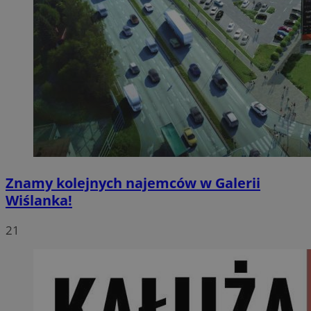
Znamy kolejnych najemców w Galerii
Wiślanka!
21