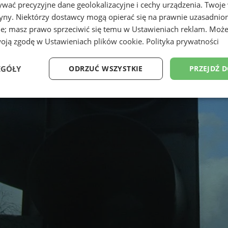
wać precyzyjne dane geolokalizacyjne i cechy urządzenia. Twoje
tryny. Niektórzy dostawcy mogą opierać się na prawnie uzasadnio
ie; masz prawo sprzeciwić się temu w
Ustawieniach reklam
. Może
woją zgodę w
Ustawieniach plików cookie
.
Polityka prywatności
EGÓŁY
ODRZUĆ WSZYSTKIE
PRZEJDŹ 
Wydajność
Targetowanie
Funkcjonalność
Ni
ezbędne
Wydajność
Targetowanie
Funkcjonalność
Niesklasyfikow
ie umożliwiają korzystanie z podstawowych funkcji strony internetowej, takich jak log
Bez niezbędnych plików cookie nie można prawidłowo korzystać ze strony internetowe
Okres
Provider
/
Domena
Opis
przechowywania