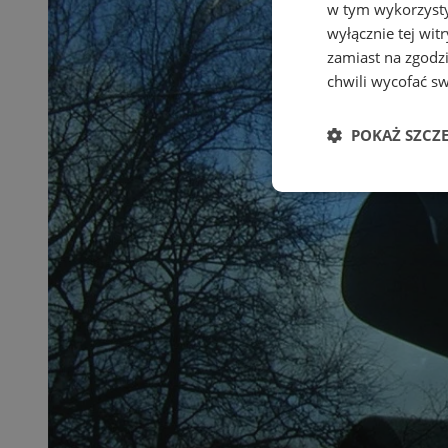
w tym wykorzysty
wyłącznie tej wi
zamiast na zgodz
chwili wycofać s
POKAŻ SZCZ
Niezbędne
Ni
Niezbędne pliki cook
zarządzanie kontem. 
Nazwa