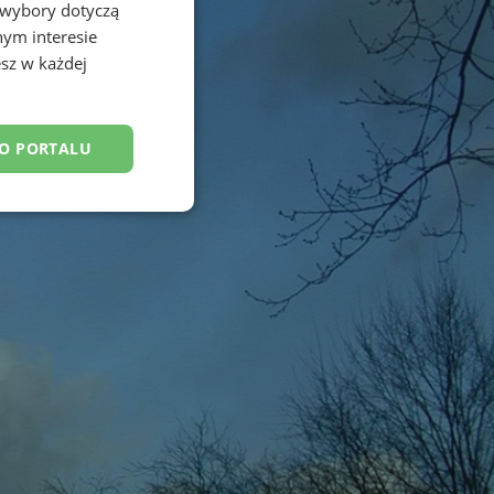
 wybory dotyczą
nym interesie
sz w każdej
DO PORTALU
esklasyfikowane
ane
owanie użytkownika i
j.