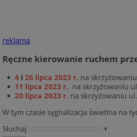
li_gc
reklama
CookieScriptConse
Ręczne kierowanie ruchem przez
4
i
26 lipca 2023 r.
na skrzyżowaniu 
Nazwa
Nazwa
11 lipca 2023 r.
na skrzyżowaniu ul
Nazwa
gid_CAESEEbgrCsX
20 lipca 2023 r.
na skrzyżowaniu ul
_ga_L2744325BY
__mguid_
tt_viewer
_ga
W tym czasie sygnalizacja świetlna na 
DSID
Słuchaj
⏵︎
ADKUID