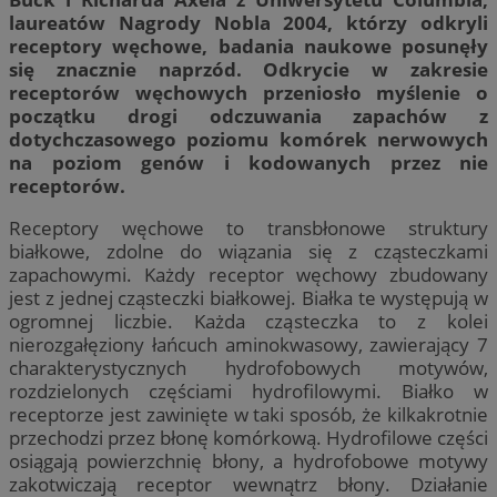
laureatów Nagrody Nobla 2004, którzy odkryli
receptory węchowe, badania naukowe posunęły
się znacznie naprzód. Odkrycie w zakresie
receptorów węchowych przeniosło myślenie o
początku drogi odczuwania zapachów z
dotychczasowego poziomu komórek nerwowych
na poziom genów i kodowanych przez nie
receptorów.
Receptory węchowe to transbłonowe struktury
białkowe, zdolne do wiązania się z cząsteczkami
zapachowymi. Każdy receptor węchowy zbudowany
jest z jednej cząsteczki białkowej. Białka te występują w
ogromnej liczbie. Każda cząsteczka to z kolei
nierozgałęziony łańcuch aminokwasowy, zawierający 7
charakterystycznych hydrofobowych motywów,
rozdzielonych częściami hydrofilowymi. Białko w
receptorze jest zawinięte w taki sposób, że kilkakrotnie
przechodzi przez błonę komórkową. Hydrofilowe części
osiągają powierzchnię błony, a hydrofobowe motywy
zakotwiczają receptor wewnątrz błony. Działanie