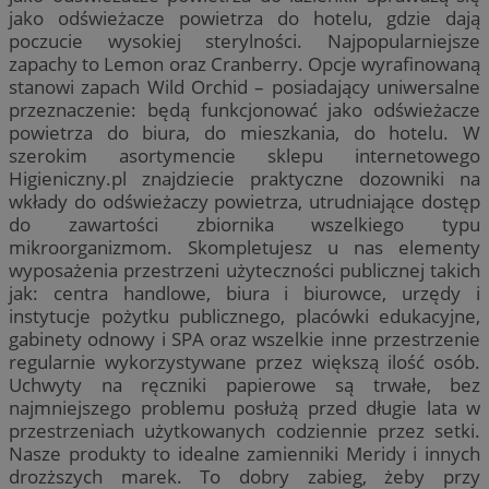
jako odświeżacze powietrza do hotelu, gdzie dają
poczucie wysokiej sterylności. Najpopularniejsze
zapachy to Lemon oraz Cranberry. Opcje wyrafinowaną
stanowi zapach Wild Orchid – posiadający uniwersalne
przeznaczenie: będą funkcjonować jako odświeżacze
powietrza do biura, do mieszkania, do hotelu. W
szerokim asortymencie sklepu internetowego
Higieniczny.pl znajdziecie praktyczne dozowniki na
wkłady do odświeżaczy powietrza, utrudniające dostęp
do zawartości zbiornika wszelkiego typu
mikroorganizmom. Skompletujesz u nas elementy
wyposażenia przestrzeni użyteczności publicznej takich
jak: centra handlowe, biura i biurowce, urzędy i
instytucje pożytku publicznego, placówki edukacyjne,
gabinety odnowy i SPA oraz wszelkie inne przestrzenie
regularnie wykorzystywane przez większą ilość osób.
Uchwyty na ręczniki papierowe są trwałe, bez
najmniejszego problemu posłużą przed długie lata w
przestrzeniach użytkowanych codziennie przez setki.
Nasze produkty to idealne zamienniki Meridy i innych
drozższych marek. To dobry zabieg, żeby przy