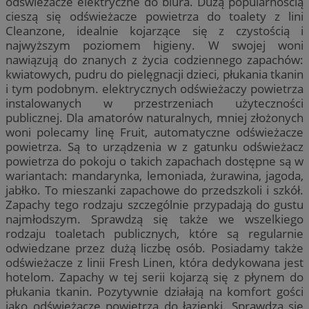
odświeżacze elektryczne do biura. Dużą popularnością
cieszą się odświeżacze powietrza do toalety z lini
Cleanzone, idealnie kojarzące się z czystością i
najwyższym poziomem higieny. W swojej woni
nawiązują do znanych z życia codziennego zapachów:
kwiatowych, pudru do pielęgnacji dzieci, płukania tkanin
i tym podobnym. elektrycznych odświeżaczy powietrza
instalowanych w przestrzeniach użyteczności
publicznej. Dla amatorów naturalnych, mniej złożonych
woni polecamy linę Fruit, automatyczne odświeżacze
powietrza. Są to urządzenia w z gatunku odświeżacz
powietrza do pokoju o takich zapachach dostępne są w
wariantach: mandarynka, lemoniada, żurawina, jagoda,
jabłko. To mieszanki zapachowe do przedszkoli i szkół.
Zapachy tego rodzaju szczególnie przypadają do gustu
najmłodszym. Sprawdzą się także we wszelkiego
rodzaju toaletach publicznych, które są regularnie
odwiedzane przez dużą liczbę osób. Posiadamy także
odświeżacze z linii Fresh Linen, która dedykowana jest
hotelom. Zapachy w tej serii kojarzą się z płynem do
płukania tkanin. Pozytywnie działają na komfort gości
jako odświeżacze powietrza do łazienki. Sprawdzą się