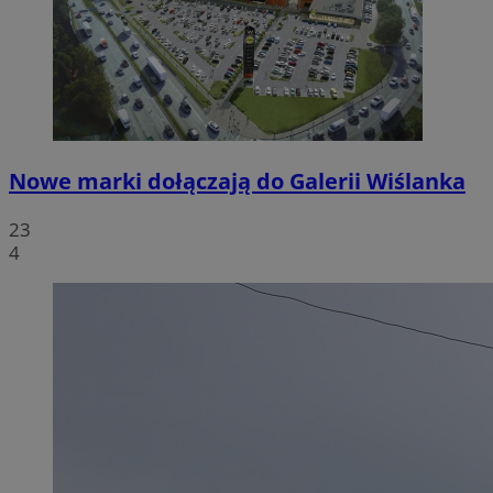
Nowe marki dołączają do Galerii Wiślanka
23
4