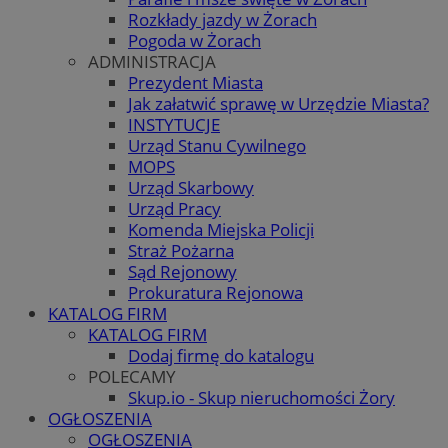
Rozkłady jazdy w Żorach
Pogoda w Żorach
ADMINISTRACJA
Prezydent Miasta
Jak załatwić sprawę w Urzędzie Miasta?
INSTYTUCJE
Urząd Stanu Cywilnego
MOPS
Urząd Skarbowy
Urząd Pracy
Komenda Miejska Policji
Straż Pożarna
Sąd Rejonowy
Prokuratura Rejonowa
KATALOG FIRM
KATALOG FIRM
Dodaj firmę do katalogu
POLECAMY
Skup.io - Skup nieruchomości Żory
OGŁOSZENIA
OGŁOSZENIA