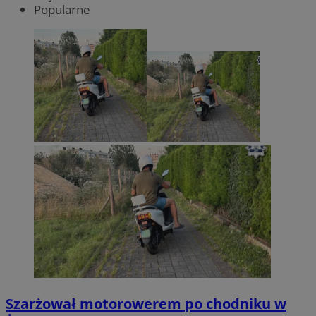
Popularne
Szarżował motorowerem po chodniku w