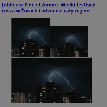
Jubileusz Fide et Amore. Wielki festiwal
rusza w Żorach i odwiedzi cały region