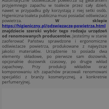
Automatyczne odświeżacze powietrza są gwarantem
przyjemnego zapachu w toalecie przez cały dzień,
nawet w przypadku gdy korzystają z niej setki osób.
Higieniczna toaleta publiczna musi posiadać odświeżacz
powietrza.
W sklepie
https://higieniczny.pl/odswiezacze-powietrza.html
znajdziecie szeroki wybór tego rodzaju urządzeń
od renomowanych producentów.
Jesteśmy w stanie
zaoferować Państwu sprawdzone i ergonomiczne
odświeżacze powietrza, produkowane z najwyższe
jakości materiałów. Urządzenie to posiada dwa
elementy składowe, po pierwsze sam dozownik,
opcjonalnie dozownik czasowy, po drugie wkład
zapachowy. Przy produkcji wkładów oraz
komponowaniu ich zapachów pracowali renomowani
specjaliści z branży kosmetycznej, a konkretnie
perfumeryjnej.