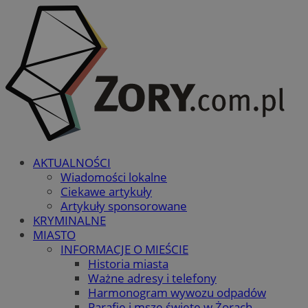
AKTUALNOŚCI
Wiadomości lokalne
Ciekawe artykuły
Artykuły sponsorowane
KRYMINALNE
MIASTO
INFORMACJE O MIEŚCIE
Historia miasta
Ważne adresy i telefony
Harmonogram wywozu odpadów
Parafie i msze święte w Żorach