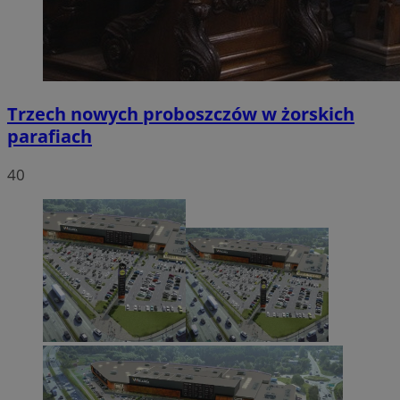
Trzech nowych proboszczów w żorskich
parafiach
40