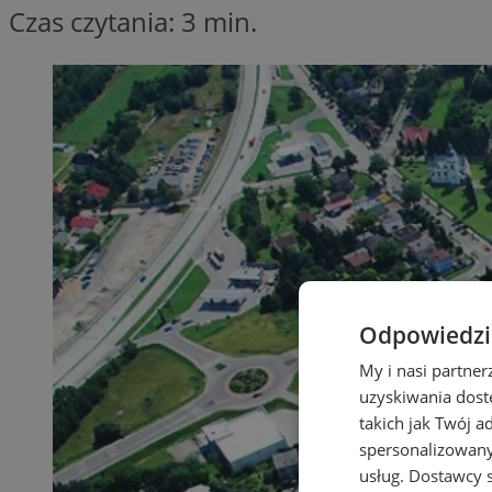
Czas czytania: 3 min.
Odpowiedzia
My i nasi partne
uzyskiwania dost
takich jak Twój a
spersonalizowanyc
usług.
Dostawcy s