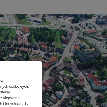
ywania i
danych osobowych,
etlania
az ulepszania
 i innych celach,