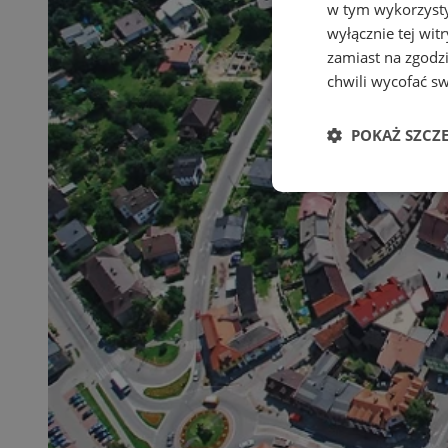
w tym wykorzysty
wyłącznie tej wi
zamiast na zgodz
chwili wycofać s
POKAŻ SZCZ
Niezbędne
Ni
Niezbędne pliki cook
zarządzanie kontem. 
Nazwa