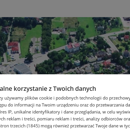
lne korzystanie z Twoich danych
rzy używamy plików cookie i podobnych technologii do przechow
ępu do informacji na Twoim urządzeniu oraz do przetwarzania 
dres IP, unikalne identyfikatory i dane przeglądania, w celu wyświ
h reklam i treści, pomiaru reklam i treści, analizy odbiorców or
tron trzecich (1845)
mogą również przetwarzać Twoje dane w tych