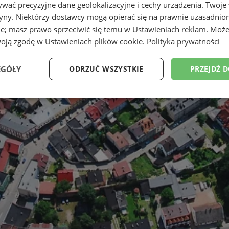
wać precyzyjne dane geolokalizacyjne i cechy urządzenia. Twoje
tryny. Niektórzy dostawcy mogą opierać się na prawnie uzasadnio
ie; masz prawo sprzeciwić się temu w
Ustawieniach reklam
. Może
woją zgodę w
Ustawieniach plików cookie
.
Polityka prywatności
EGÓŁY
ODRZUĆ WSZYSTKIE
PRZEJDŹ 
Wydajność
Targetowanie
Funkcjonalność
Ni
ezbędne
Wydajność
Targetowanie
Funkcjonalność
Niesklasyfikow
ie umożliwiają korzystanie z podstawowych funkcji strony internetowej, takich jak log
Bez niezbędnych plików cookie nie można prawidłowo korzystać ze strony internetowe
Okres
Provider
/
Domena
Opis
przechowywania