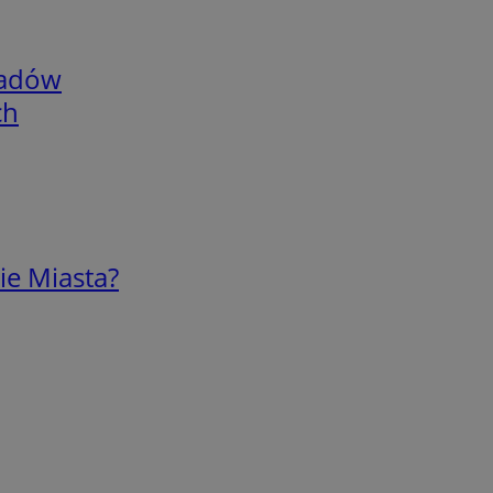
adów
ch
ie Miasta?