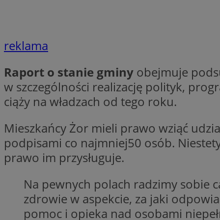
li_gc
reklama
CookieScriptConse
Raport o stanie gminy
obejmuje podsu
w szczególności realizację polityk, pro
ciąży na władzach od tego roku.
Nazwa
Mieszkańcy Żor mieli prawo wziąć udział
Nazwa
podpisami co najmniej50 osób. Niestety,
Nazwa
gid_CAESEEbgrCsX
_ga_L2744325BY
prawo im przysługuje.
__mguid_
tt_viewer
_ga
Na pewnych polach radzimy sobie c
DSID
zdrowie w aspekcie, za jaki odpow
pomoc i opieka nad osobami niepełno
ADKUID