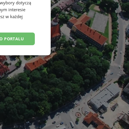
 wybory dotyczą
nym interesie
sz w każdej
DO PORTALU
esklasyfikowane
ane
owanie użytkownika i
j.