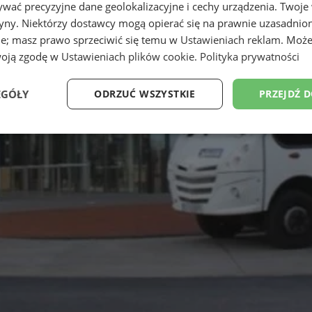
wać precyzyjne dane geolokalizacyjne i cechy urządzenia. Twoje
tryny. Niektórzy dostawcy mogą opierać się na prawnie uzasadnio
ie; masz prawo sprzeciwić się temu w
Ustawieniach reklam
. Może
woją zgodę w
Ustawieniach plików cookie
.
Polityka prywatności
EGÓŁY
ODRZUĆ WSZYSTKIE
PRZEJDŹ 
Wydajność
Targetowanie
Funkcjonalność
Ni
ezbędne
Wydajność
Targetowanie
Funkcjonalność
Niesklasyfikow
ie umożliwiają korzystanie z podstawowych funkcji strony internetowej, takich jak log
Bez niezbędnych plików cookie nie można prawidłowo korzystać ze strony internetowe
Okres
Provider
/
Domena
Opis
przechowywania