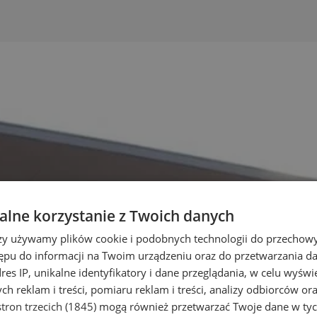
lne korzystanie z Twoich danych
rzy używamy plików cookie i podobnych technologii do przechow
ępu do informacji na Twoim urządzeniu oraz do przetwarzania 
dres IP, unikalne identyfikatory i dane przeglądania, w celu wyświ
h reklam i treści, pomiaru reklam i treści, analizy odbiorców or
tron trzecich (1845)
mogą również przetwarzać Twoje dane w tych