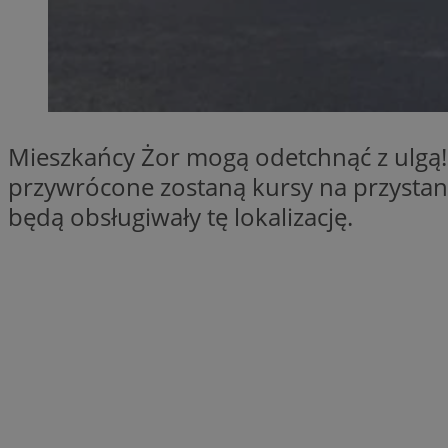
SessID
QeSessID
MvSessID
__cf_bm
Mieszkańcy Żor mogą odetchnąć z ulgą!
suid
przywrócone zostaną kursy na przystan
będą obsługiwały tę lokalizację.
INGRESSCOOKIE
euds
VISITOR_PRIVACY_