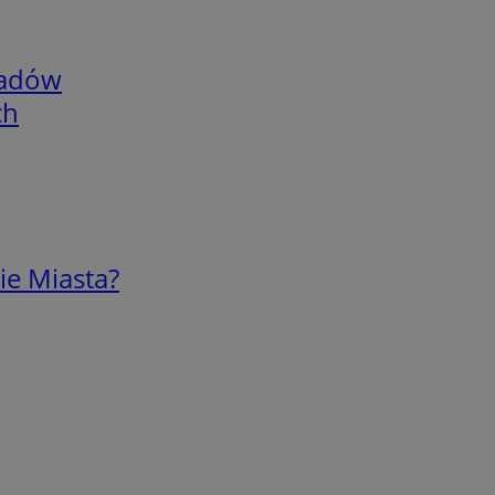
adów
ch
ie Miasta?