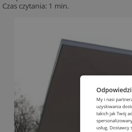
Czas czytania: 1 min.
Odpowiedzia
My i nasi partne
uzyskiwania dost
takich jak Twój a
spersonalizowanyc
usług.
Dostawcy s