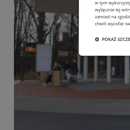
w tym wykorzysty
wyłącznie tej wi
zamiast na zgodz
chwili wycofać s
POKAŻ SZCZ
Niezbędne
Ni
Niezbędne pliki cook
zarządzanie kontem. 
Nazwa