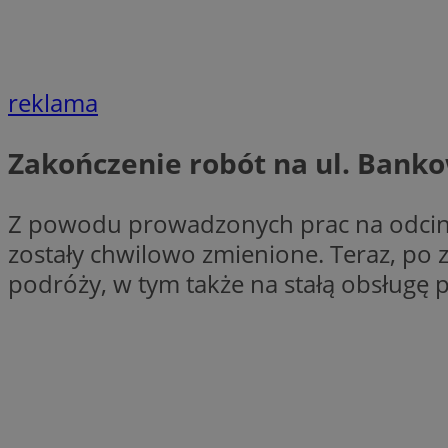
li_gc
reklama
CookieScriptConse
Zakończenie robót na ul. Bank
Z powodu prowadzonych prac na odcinku
zostały chwilowo zmienione. Teraz, po
Nazwa
Nazwa
podróży, w tym także na stałą obsługę 
Nazwa
gid_CAESEEbgrCsX
_ga_L2744325BY
__mguid_
tt_viewer
_ga
DSID
ADKUID