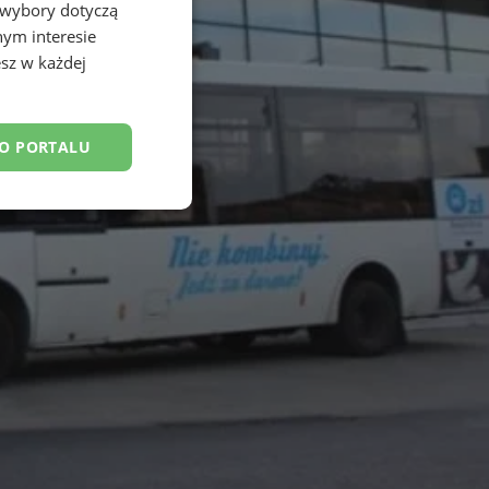
 wybory dotyczą
nym interesie
sz w każdej
DO PORTALU
esklasyfikowane
ane
owanie użytkownika i
j.