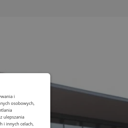
ywania i
danych osobowych,
etlania
az ulepszania
 i innych celach,