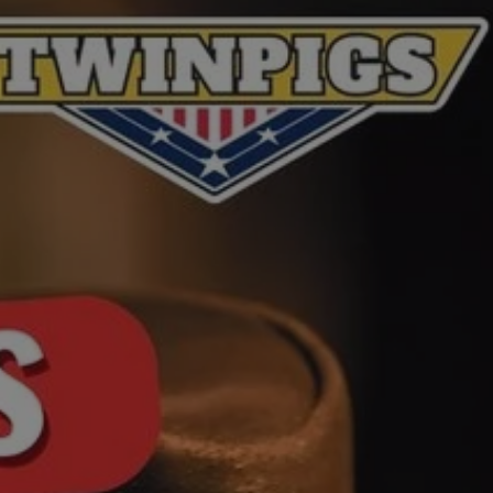
entyfikator sesji.
entyfikator sesji.
entyfikator sesji.
niania ludzi i
trony internetowej,
e ważnych raportów
ryny internetowej.
 identyfikatora
erów obsługuje
ekście
lu optymalizacji
 do przechowywania
niu do usług
e, czy użytkownik
enia lub reklamy.
nformacje o zgodzie
ncjach dotyczących
ia z witryny.
olityki prywatności
ich przestrzeganie
temu użytkownik nie