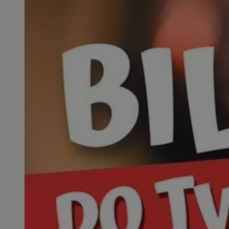
SessID
QeSessID
MvSessID
__cf_bm
suid
INGRESSCOOKIE
euds
VISITOR_PRIVACY_