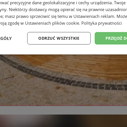
wać precyzyjne dane geolokalizacyjne i cechy urządzenia. Twoje
tryny. Niektórzy dostawcy mogą opierać się na prawnie uzasadnio
ie; masz prawo sprzeciwić się temu w
Ustawieniach reklam
. Może
woją zgodę w
Ustawieniach plików cookie
.
Polityka prywatności
EGÓŁY
ODRZUĆ WSZYSTKIE
PRZEJDŹ 
Wydajność
Targetowanie
Funkcjonalność
Ni
ezbędne
Wydajność
Targetowanie
Funkcjonalność
Niesklasyfikow
ie umożliwiają korzystanie z podstawowych funkcji strony internetowej, takich jak log
Bez niezbędnych plików cookie nie można prawidłowo korzystać ze strony internetowe
Okres
Provider
/
Domena
Opis
przechowywania