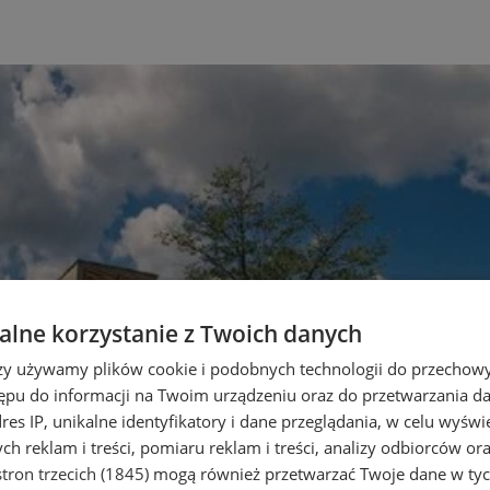
lne korzystanie z Twoich danych
rzy używamy plików cookie i podobnych technologii do przechow
ępu do informacji na Twoim urządzeniu oraz do przetwarzania 
dres IP, unikalne identyfikatory i dane przeglądania, w celu wyświ
h reklam i treści, pomiaru reklam i treści, analizy odbiorców or
tron trzecich (1845)
mogą również przetwarzać Twoje dane w tych