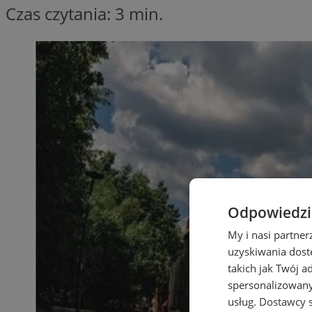
Czas czytania: 3 min.
Odpowiedzia
My i nasi partne
uzyskiwania dost
takich jak Twój a
spersonalizowanyc
usług.
Dostawcy s