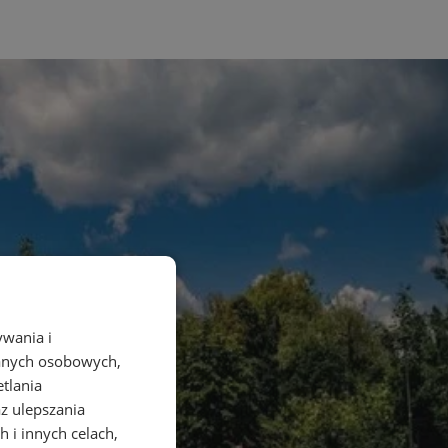
ywania i
danych osobowych,
etlania
az ulepszania
 i innych celach,