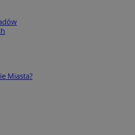
adów
ch
ie Miasta?