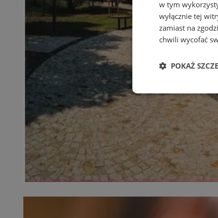
w tym wykorzysty
wyłącznie tej wi
zamiast na zgodz
chwili wycofać s
POKAŻ SZCZ
Niezbędne
Ni
Niezbędne pliki cook
zarządzanie kontem. 
Nazwa