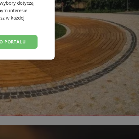
 wybory dotyczą
nym interesie
sz w każdej
DO PORTALU
esklasyfikowane
ane
owanie użytkownika i
j.