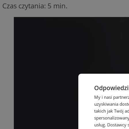
Czas czytania: 5 min.
Odpowiedzia
My i nasi partne
uzyskiwania dost
takich jak Twój a
spersonalizowanyc
usług.
Dostawcy s