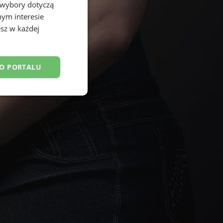
 wybory dotyczą
nym interesie
sz w każdej
DO PORTALU
esklasyfikowane
ane
owanie użytkownika i
j.