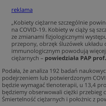
reklama
li_gc
„Kobiety ciężarne szczególnie powin
na COVID-19. Kobiety w ciąży są szc
CookieScriptConse
ze zmianami fizjologicznymi występu
przepony, obrzęk śluzówek układu 
immunologicznym powodują więcej o
ciężarnych –
powiedziała PAP pro
Nazwa
Nazwa
Nazwa
gid_CAESEEbgrCsX
Podała, że analiza 192 badań naukowych
_ga_L2744325BY
__mguid_
podejrzeniem lub potwierdzonym COVI
tt_viewer
_ga
będzie wymagać tlenoterapii, u 13,4 pro
DSID
będziemy obserwowali ciężki przebieg ch
Śmiertelność ciężarnych i położnic z p
ADKUID