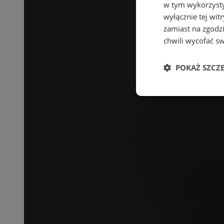
w tym wykorzysty
wyłącznie tej wi
zamiast na zgodz
chwili wycofać s
POKAŻ SZCZ
Niezbędne
Ni
Niezbędne pliki cook
zarządzanie kontem. 
Nazwa