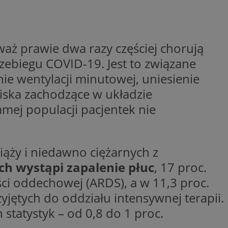
woich preferencji,
 z regulacjami
y gościa na
nych celów
waż prawie dwa razy częściej chorują
rzebiegu COVID-19. Jest to związane
rzez usługę Cookie-
preferencji
ie wentylacji minutowej, uniesienie
 na pliki cookie.
ookie Cookie-
iska zachodzące w układzie
ej populacji pacjentek nie
ąży i niedawno ciężarnych z
lytics do
ookie jest używany
ych wystąpi zapalenie płuc
, 17 proc.
iewer”, aby pomóc
acznej identyfikacji
e widzisz w naszych
dostępu do strony
Analytics - co
ści oddechowej (ARDS), a w 11,3 proc.
ej, aby śledzić
anej usługi
e użytkowników i
rozróżniania
 konkretnej
yjętych do oddziału intensywnej terapii.
. Pomaga w
e losowo
zyfrowany /
ta. Jest on
statystyk – od 0,8 do 1 proc.
izowanych
nie i służy do
eń użytkowników i
 sesji i kampanii
ry identyfikuje
iu korzystania z