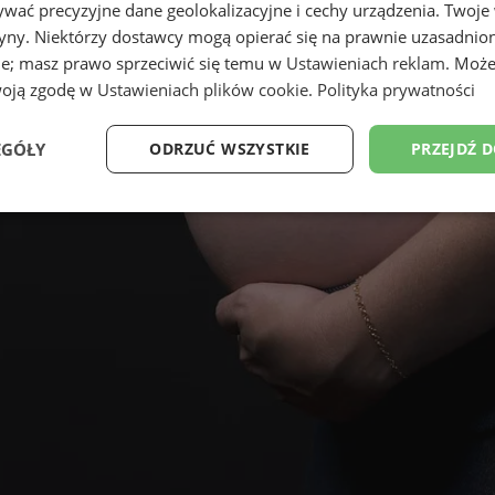
wać precyzyjne dane geolokalizacyjne i cechy urządzenia. Twoje
tryny. Niektórzy dostawcy mogą opierać się na prawnie uzasadnio
ie; masz prawo sprzeciwić się temu w
Ustawieniach reklam
. Może
woją zgodę w
Ustawieniach plików cookie
.
Polityka prywatności
EGÓŁY
ODRZUĆ WSZYSTKIE
PRZEJDŹ 
Wydajność
Targetowanie
Funkcjonalność
Ni
ezbędne
Wydajność
Targetowanie
Funkcjonalność
Niesklasyfikow
ie umożliwiają korzystanie z podstawowych funkcji strony internetowej, takich jak log
Bez niezbędnych plików cookie nie można prawidłowo korzystać ze strony internetowe
Okres
Provider
/
Domena
Opis
przechowywania