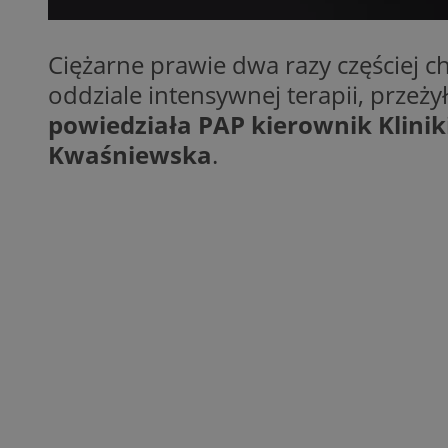
SessID
QeSessID
Ciężarne prawie dwa razy częściej 
MvSessID
oddziale intensywnej terapii, przeży
__cf_bm
powiedziała PAP kierownik Kliniki
Kwaśniewska
.
suid
INGRESSCOOKIE
euds
VISITOR_PRIVACY_