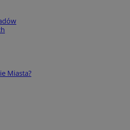
adów
ch
ie Miasta?