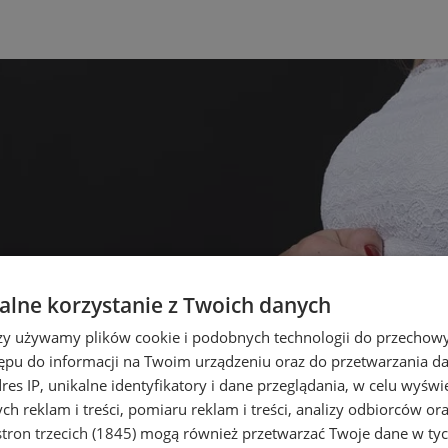
lne korzystanie z Twoich danych
rzy używamy plików cookie i podobnych technologii do przechow
ępu do informacji na Twoim urządzeniu oraz do przetwarzania 
dres IP, unikalne identyfikatory i dane przeglądania, w celu wyświ
h reklam i treści, pomiaru reklam i treści, analizy odbiorców or
tron trzecich (1845)
mogą również przetwarzać Twoje dane w tych