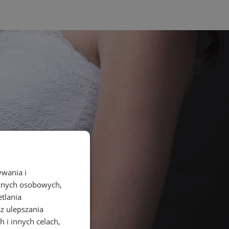
ywania i
danych osobowych,
etlania
az ulepszania
 i innych celach,