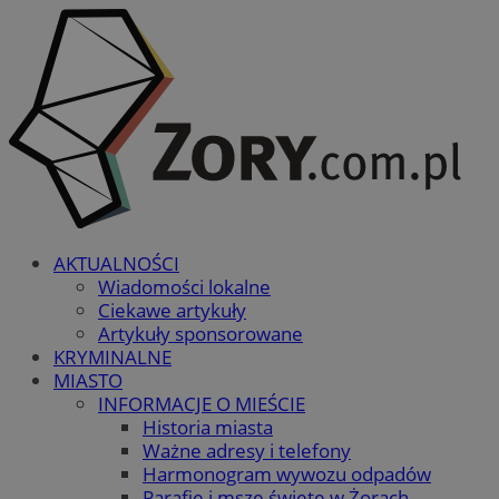
AKTUALNOŚCI
Wiadomości lokalne
Ciekawe artykuły
Artykuły sponsorowane
KRYMINALNE
MIASTO
INFORMACJE O MIEŚCIE
Historia miasta
Ważne adresy i telefony
Harmonogram wywozu odpadów
Parafie i msze święte w Żorach