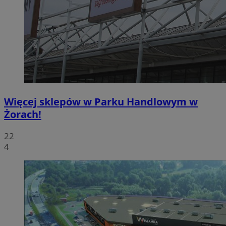
Więcej sklepów w Parku Handlowym w
Żorach!
22
4