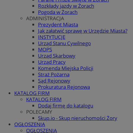
Rozkłady jazdy w Żorach
Pogoda w Żorach
ADMINISTRACJA
Prezydent Miasta
Jak załatwić sprawę w Urzędzie Miasta?
INSTYTUCJE
Urząd Stanu Cywilnego
MOPS
Urząd Skarbowy
Urząd Pracy
Komenda Miejska Policji
Straż Pożarna
Sąd Rejonowy
Prokuratura Rejonowa
KATALOG FIRM
KATALOG FIRM
Dodaj firmę do katalogu
POLECAMY
Skup.io - Skup nieruchomości Żory
OGŁOSZENIA
OGŁOSZENIA