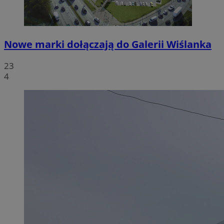
Nowe marki dołączają do Galerii Wiślanka
23
4