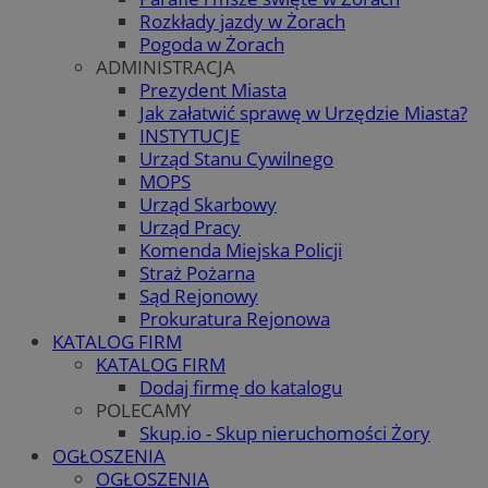
Rozkłady jazdy w Żorach
Pogoda w Żorach
ADMINISTRACJA
Prezydent Miasta
Jak załatwić sprawę w Urzędzie Miasta?
INSTYTUCJE
Urząd Stanu Cywilnego
MOPS
Urząd Skarbowy
Urząd Pracy
Komenda Miejska Policji
Straż Pożarna
Sąd Rejonowy
Prokuratura Rejonowa
KATALOG FIRM
KATALOG FIRM
Dodaj firmę do katalogu
POLECAMY
Skup.io - Skup nieruchomości Żory
OGŁOSZENIA
OGŁOSZENIA