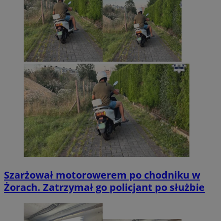
Szarżował motorowerem po chodniku w
Żorach. Zatrzymał go policjant po służbie