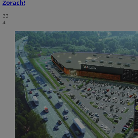
Żorach!
22
4