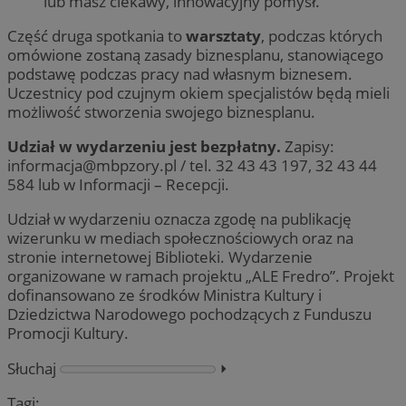
lub masz ciekawy, innowacyjny pomysł.
Część druga spotkania to
warsztaty
, podczas których
omówione zostaną zasady biznesplanu, stanowiącego
podstawę podczas pracy nad własnym biznesem.
Uczestnicy pod czujnym okiem specjalistów będą mieli
możliwość stworzenia swojego biznesplanu.
Udział w wydarzeniu jest bezpłatny.
Zapisy:
informacja@mbpzory.pl
/ tel. 32 43 43 197, 32 43 44
584 lub w Informacji – Recepcji.
Udział w wydarzeniu oznacza zgodę na publikację
wizerunku w mediach społecznościowych oraz na
stronie internetowej Biblioteki. Wydarzenie
organizowane w ramach projektu „ALE Fredro”. Projekt
dofinansowano ze środków Ministra Kultury i
Dziedzictwa Narodowego pochodzących z Funduszu
Promocji Kultury.
Słuchaj
⏵︎
Tagi: