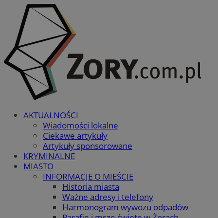
AKTUALNOŚCI
Wiadomości lokalne
Ciekawe artykuły
Artykuły sponsorowane
KRYMINALNE
MIASTO
INFORMACJE O MIEŚCIE
Historia miasta
Ważne adresy i telefony
Harmonogram wywozu odpadów
Parafie i msze święte w Żorach