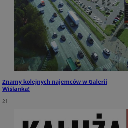
Znamy kolejnych najemców w Galerii
Wiślanka!
21