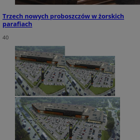
Trzech nowych proboszczów w żorskich
parafiach
40