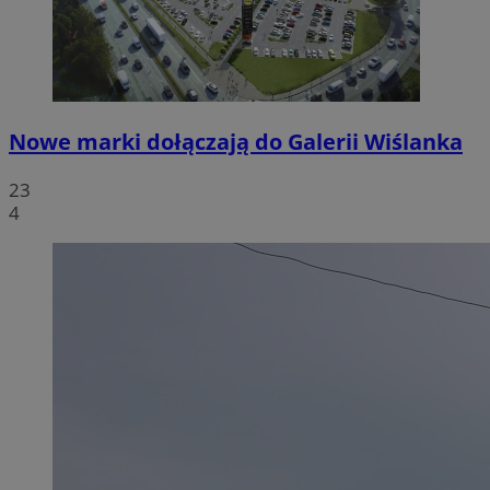
Nowe marki dołączają do Galerii Wiślanka
23
4