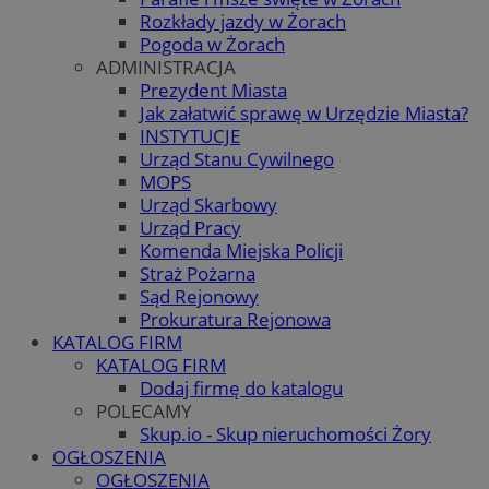
Rozkłady jazdy w Żorach
Pogoda w Żorach
ADMINISTRACJA
Prezydent Miasta
Jak załatwić sprawę w Urzędzie Miasta?
INSTYTUCJE
Urząd Stanu Cywilnego
MOPS
Urząd Skarbowy
Urząd Pracy
Komenda Miejska Policji
Straż Pożarna
Sąd Rejonowy
Prokuratura Rejonowa
KATALOG FIRM
KATALOG FIRM
Dodaj firmę do katalogu
POLECAMY
Skup.io - Skup nieruchomości Żory
OGŁOSZENIA
OGŁOSZENIA