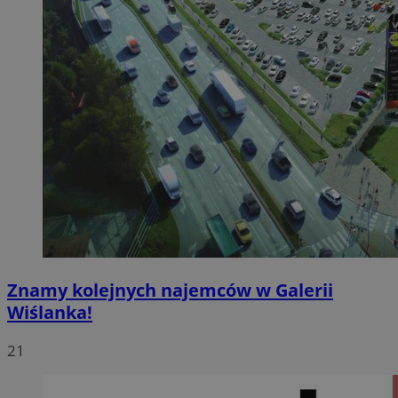
Znamy kolejnych najemców w Galerii
Wiślanka!
21