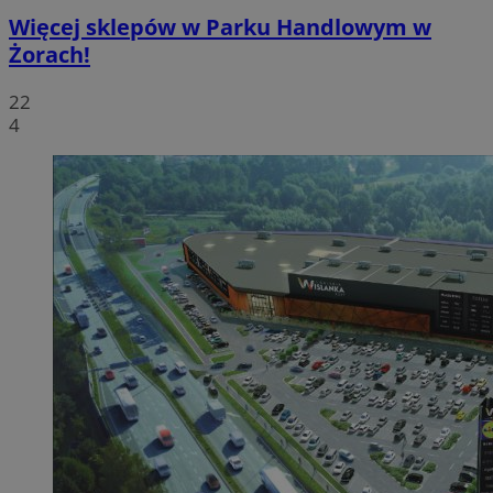
Więcej sklepów w Parku Handlowym w
Żorach!
22
4