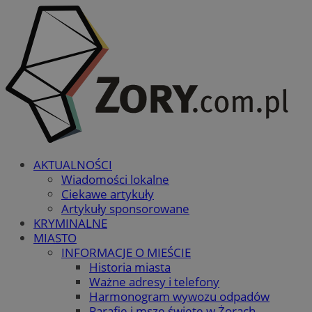
AKTUALNOŚCI
Wiadomości lokalne
Ciekawe artykuły
Artykuły sponsorowane
KRYMINALNE
MIASTO
INFORMACJE O MIEŚCIE
Historia miasta
Ważne adresy i telefony
Harmonogram wywozu odpadów
Parafie i msze święte w Żorach