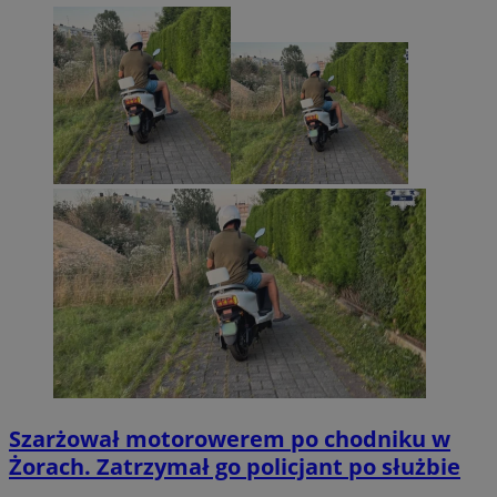
Szarżował motorowerem po chodniku w
Żorach. Zatrzymał go policjant po służbie