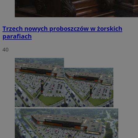
Trzech nowych proboszczów w żorskich
parafiach
40