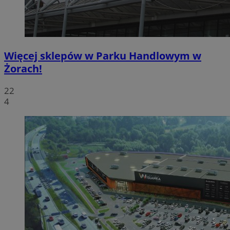
Więcej sklepów w Parku Handlowym w
Żorach!
22
4