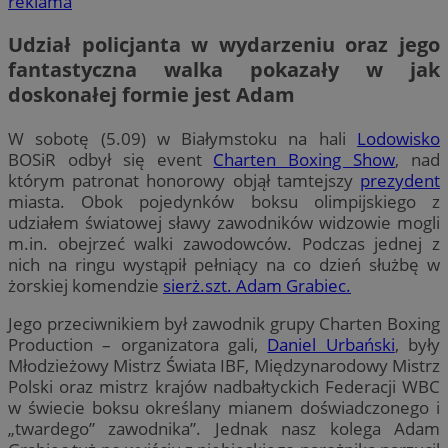
reklama
Udział policjanta w wydarzeniu oraz jego
fantastyczna walka pokazały w jak
doskonałej formie jest Adam
W sobotę (5.09) w Białymstoku na hali
Lodowisko
BOSiR odbył się event
Charten Boxing Show
, nad
którym patronat honorowy objął tamtejszy
prezydent
miasta. Obok pojedynków boksu olimpijskiego z
udziałem światowej sławy zawodników widzowie mogli
m.in. obejrzeć walki zawodowców. Podczas jednej z
nich na ringu wystąpił pełniący na co dzień służbę w
żorskiej komendzie
sierż.szt. Adam Grabiec.
Jego przeciwnikiem był zawodnik grupy Charten Boxing
Production – organizatora gali,
Daniel Urbański
, były
Młodzieżowy Mistrz Świata IBF, Międzynarodowy Mistrz
Polski oraz mistrz krajów nadbałtyckich Federacji WBC
w świecie boksu określany mianem doświadczonego i
„twardego” zawodnika”. Jednak nasz kolega Adam