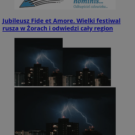
Jubileusz Fide et Amore. Wielki festiwal
rusza w Żorach i odwiedzi cały region