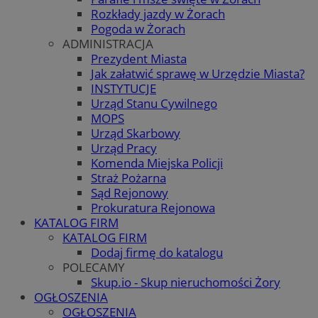
Rozkłady jazdy w Żorach
Pogoda w Żorach
ADMINISTRACJA
Prezydent Miasta
Jak załatwić sprawę w Urzędzie Miasta?
INSTYTUCJE
Urząd Stanu Cywilnego
MOPS
Urząd Skarbowy
Urząd Pracy
Komenda Miejska Policji
Straż Pożarna
Sąd Rejonowy
Prokuratura Rejonowa
KATALOG FIRM
KATALOG FIRM
Dodaj firmę do katalogu
POLECAMY
Skup.io - Skup nieruchomości Żory
OGŁOSZENIA
OGŁOSZENIA