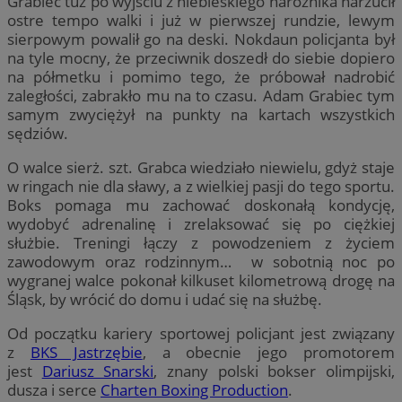
Grabiec tuż po wyjściu z niebieskiego narożnika narzucił
ostre tempo walki i już w pierwszej rundzie, lewym
sierpowym powalił go na deski. Nokdaun policjanta był
na tyle mocny, że przeciwnik doszedł do siebie dopiero
na półmetku i pomimo tego, że próbował nadrobić
zaległości, zabrakło mu na to czasu. Adam Grabiec tym
samym zwyciężył na punkty na kartach wszystkich
sędziów.
O walce sierż. szt. Grabca wiedziało niewielu, gdyż staje
w ringach nie dla sławy, a z wielkiej pasji do tego sportu.
Boks pomaga mu zachować doskonałą kondycję,
wydobyć adrenalinę i zrelaksować się po ciężkiej
służbie. Treningi łączy z powodzeniem z życiem
zawodowym oraz rodzinnym… w sobotnią noc po
wygranej walce pokonał kilkuset kilometrową drogę na
Śląsk, by wrócić do domu i udać się na służbę.
Od początku kariery sportowej policjant jest związany
z
BKS Jastrzębie
, a obecnie jego promotorem
jest
Dariusz Snarski
, znany polski bokser olimpijski,
dusza i serce
Charten Boxing Production
.