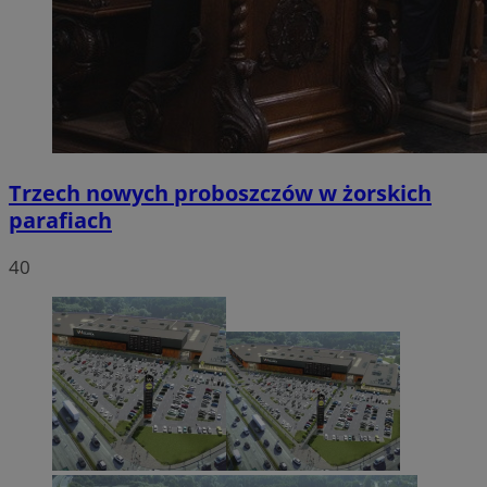
Trzech nowych proboszczów w żorskich
parafiach
40