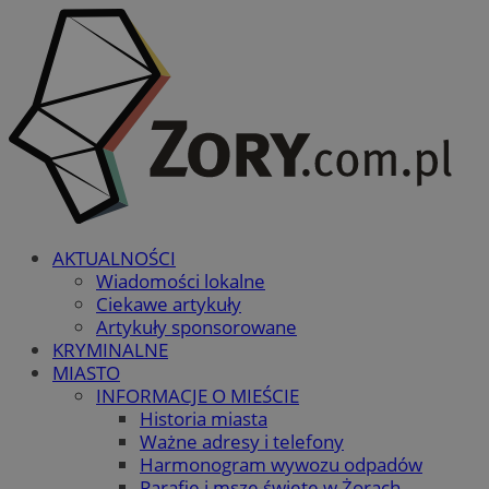
AKTUALNOŚCI
Wiadomości lokalne
Ciekawe artykuły
Artykuły sponsorowane
KRYMINALNE
MIASTO
INFORMACJE O MIEŚCIE
Historia miasta
Ważne adresy i telefony
Harmonogram wywozu odpadów
Parafie i msze święte w Żorach