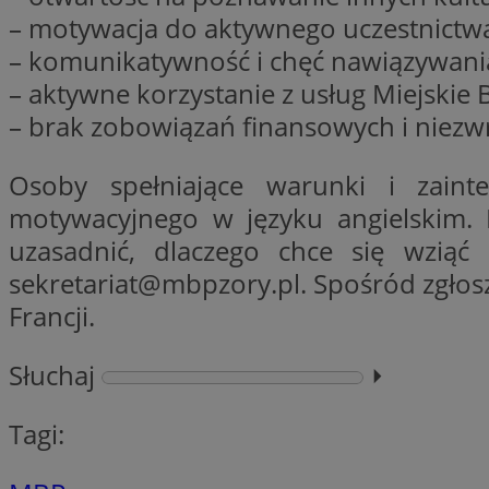
– motywacja do aktywnego uczestnictwa
– komunikatywność i chęć nawiązywani
li_gc
– aktywne korzystanie z usług Miejskie 
– brak zobowiązań finansowych i niezw
CookieScriptConse
Osoby spełniające warunki i zaint
motywacyjnego w języku angielskim. 
uzasadnić, dlaczego chce się wziąć
sekretariat@mbpzory.pl
. Spośród zgło
Nazwa
Nazwa
Francji.
Nazwa
gid_CAESEEbgrCsX
_ga_L2744325BY
__mguid_
tt_viewer
Słuchaj
⏵︎
_ga
DSID
Tagi:
ADKUID