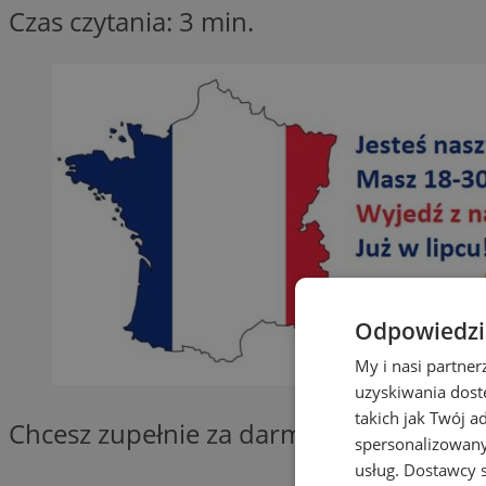
Czas czytania: 3 min.
Odpowiedzia
My i nasi partne
uzyskiwania dost
takich jak Twój a
Chcesz zupełnie za darmo spędzić kilka d
spersonalizowanyc
usług.
Dostawcy s