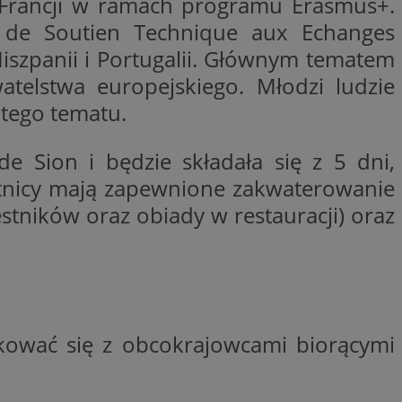
we Francji w ramach programu Erasmus+.
entyfikator sesji.
if de Soutien Technique aux Echanges
entyfikator sesji.
iszpanii i Portugalii. Głównym tematem
entyfikator sesji.
atelstwa europejskiego. Młodzi ludzie
niania ludzi i
 tego tematu.
trony internetowej,
e ważnych raportów
ryny internetowej.
e Sion i będzie składała się z 5 dni,
 identyfikatora
stnicy mają zapewnione zakwaterowanie
estników oraz obiady w restauracji) oraz
erów obsługuje
ekście
lu optymalizacji
 do przechowywania
niu do usług
e, czy użytkownik
enia lub reklamy.
kować się z obcokrajowcami biorącymi
nformacje o zgodzie
ncjach dotyczących
ia z witryny.
olityki prywatności
ich przestrzeganie
temu użytkownik nie