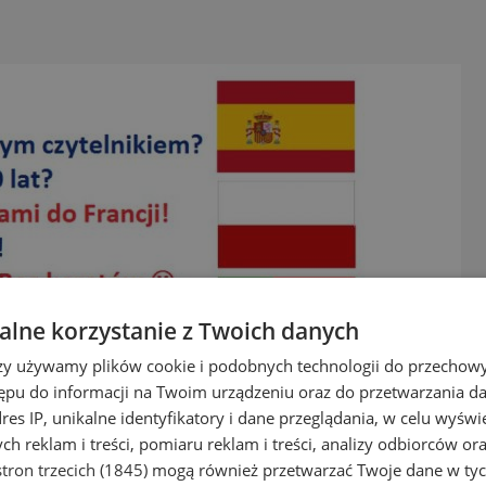
lne korzystanie z Twoich danych
rzy używamy plików cookie i podobnych technologii do przechow
ępu do informacji na Twoim urządzeniu oraz do przetwarzania 
dres IP, unikalne identyfikatory i dane przeglądania, w celu wyświ
ni we Francji? Masz od 18 do 30 lat i korz
h reklam i treści, pomiaru reklam i treści, analizy odbiorców or
tron trzecich (1845)
mogą również przetwarzać Twoje dane w tych