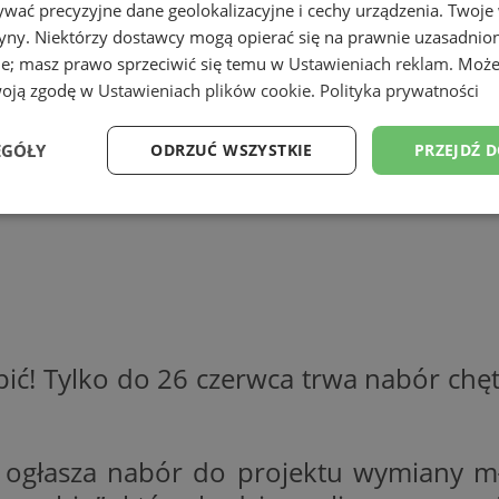
wać precyzyjne dane geolokalizacyjne i cechy urządzenia. Twoje
tryny. Niektórzy dostawcy mogą opierać się na prawnie uzasadnio
ie; masz prawo sprzeciwić się temu w
Ustawieniach reklam
. Może
woją zgodę w
Ustawieniach plików cookie
.
Polityka prywatności
EGÓŁY
ODRZUĆ WSZYSTKIE
PRZEJDŹ 
Wydajność
Targetowanie
Funkcjonalność
Ni
egapić! Tylko do 26 czerwca trwa nabór c
ezbędne
Wydajność
Targetowanie
Funkcjonalność
Niesklasyfikow
ie umożliwiają korzystanie z podstawowych funkcji strony internetowej, takich jak log
Bez niezbędnych plików cookie nie można prawidłowo korzystać ze strony internetowe
h ogłasza nabór do projektu wymiany 
Okres
Provider
/
Domena
Opis
przechowywania