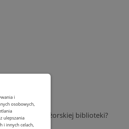
ywania i
danych osobowych,
etlania
ystasz z usług żorskiej biblioteki?
az ulepszania
 i innych celach,