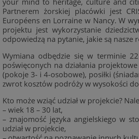
your mind to heritage, culture and ci
SessID
Partnerem żorskiej placówki jest CR
QeSessID
Européens en Lorraine w Nancy. W wymi
MvSessID
projektu jest wykorzystanie dziedzic
__cf_bm
odpowiedzą na pytanie, jakie są nasze 
Wymiana odbędzie się w terminie 22 –
suid
poświęconych na działania projektowe
(pokoje 3- i 4-osobowe), posiłki (śniad
INGRESSCOOKIE
zwrot kosztów podróży w wysokości do
euds
Kto może wziąć udział w projekcie? Nal
– wiek 18 – 30 lat,
– znajomość języka angielskiego w s
VISITOR_PRIVACY_
udział w projekcie,
– otwartość na poznawanie innych kultu