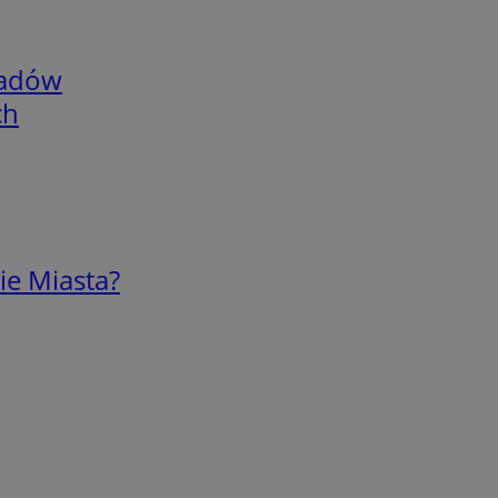
adów
ch
ie Miasta?