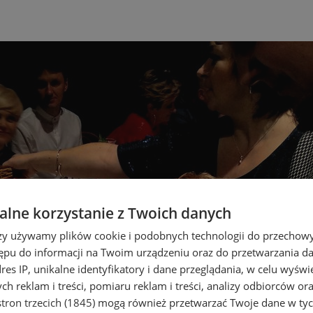
lne korzystanie z Twoich danych
rzy używamy plików cookie i podobnych technologii do przechow
ępu do informacji na Twoim urządzeniu oraz do przetwarzania 
dres IP, unikalne identyfikatory i dane przeglądania, w celu wyświ
h reklam i treści, pomiaru reklam i treści, analizy odbiorców or
tron trzecich (1845)
mogą również przetwarzać Twoje dane w tych