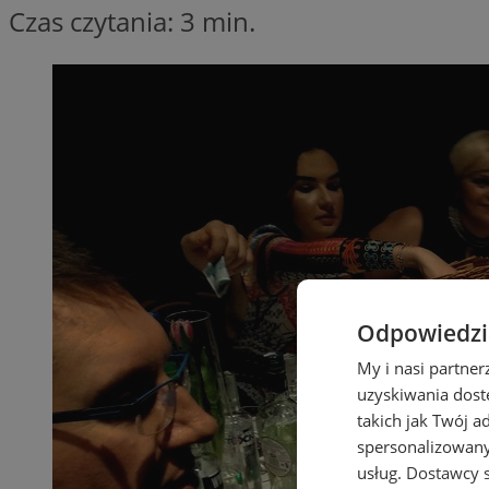
Czas czytania: 3 min.
Odpowiedzia
My i nasi partne
uzyskiwania dost
takich jak Twój a
spersonalizowanyc
usług.
Dostawcy s