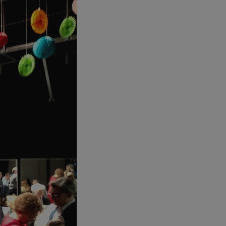
entyfikator sesji.
entyfikator sesji.
entyfikator sesji.
niania ludzi i
trony internetowej,
e ważnych raportów
ryny internetowej.
 identyfikatora
erów obsługuje
ekście
lu optymalizacji
 do przechowywania
niu do usług
e, czy użytkownik
enia lub reklamy.
nformacje o zgodzie
ncjach dotyczących
ia z witryny.
olityki prywatności
ich przestrzeganie
temu użytkownik nie