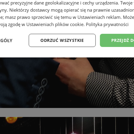
wać precyzyjne dane geolokalizacyjne i cechy urządzenia. Twoje
tryny. Niektórzy dostawcy mogą opierać się na prawnie uzasadnio
ie; masz prawo sprzeciwić się temu w
Ustawieniach reklam
. Może
woją zgodę w
Ustawieniach plików cookie
.
Polityka prywatności
EGÓŁY
ODRZUĆ WSZYSTKIE
PRZEJDŹ 
Wydajność
Targetowanie
Funkcjonalność
Ni
ezbędne
Wydajność
Targetowanie
Funkcjonalność
Niesklasyfikow
ie umożliwiają korzystanie z podstawowych funkcji strony internetowej, takich jak log
Bez niezbędnych plików cookie nie można prawidłowo korzystać ze strony internetowe
Okres
Provider
/
Domena
Opis
przechowywania