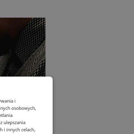
ywania i
danych osobowych,
etlania
az ulepszania
 i innych celach,