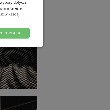
 wybory dotyczą
nym interesie
sz w każdej
DO PORTALU
esklasyfikowane
ane
owanie użytkownika i
j.