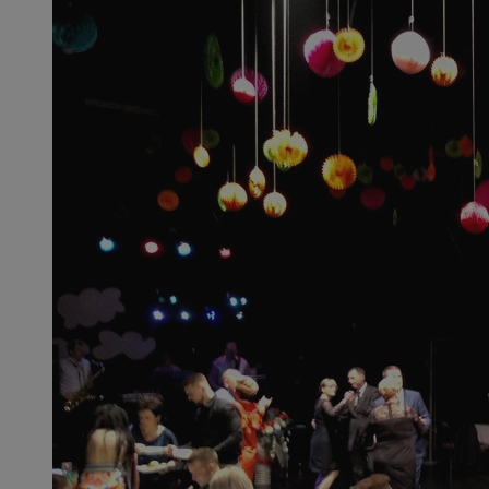
SessID
QeSessID
MvSessID
__cf_bm
suid
INGRESSCOOKIE
euds
VISITOR_PRIVACY_