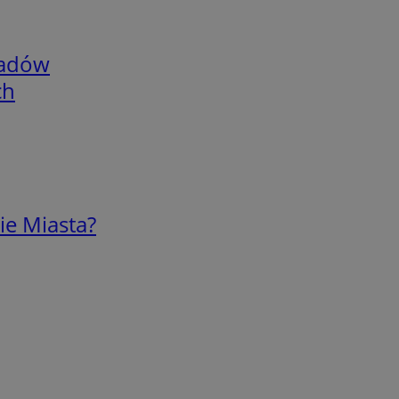
adów
ch
ie Miasta?