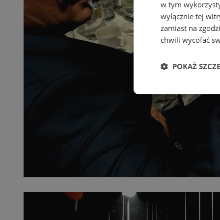
w tym wykorzysty
wyłącznie tej wi
zamiast na zgodz
chwili wycofać s
POKAŻ SZCZ
Niezbędne
Ni
Niezbędne pliki cook
zarządzanie kontem. 
Nazwa