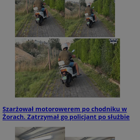
Szarżował motorowerem po chodniku w
Żorach. Zatrzymał go policjant po służbie