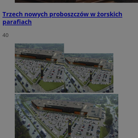
Trzech nowych proboszczów w żorskich
parafiach
40