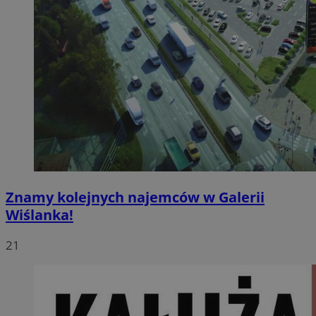
Znamy kolejnych najemców w Galerii
Wiślanka!
21