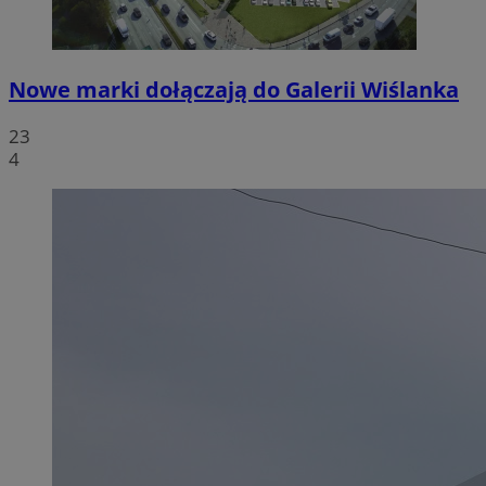
Nowe marki dołączają do Galerii Wiślanka
23
4