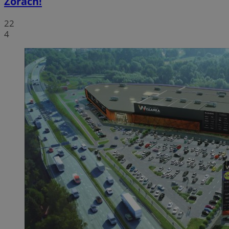
Żorach!
22
4