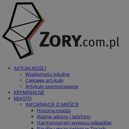
AKTUALNOŚCI
Wiadomości lokalne
Ciekawe artykuły
Artykuły sponsorowane
KRYMINALNE
MIASTO
INFORMACJE O MIEŚCIE
Historia miasta
Ważne adresy i telefony
Harmonogram wywozu odpadów
Parafie i msze święte w Żorach