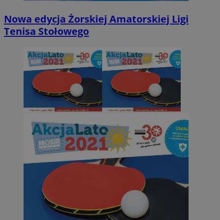
Nowa edycja Żorskiej Amatorskiej Ligi
Tenisa Stołowego
li_gc
5 miesięc
LinkedIn
tygodni
Corporation
.linkedin.com