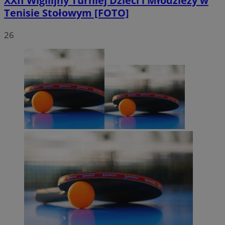
XXII Wigilijny Turniej Dzieci i Młodzieży w
Tenisie Stołowym [FOTO]
26
euds
.rfihub.com
Sesja
VISITOR_PRIVACY_METADATA
5 miesięc
YouTube
tygodni
.youtube.com