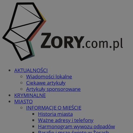
AKTUALNOŚCI
Wiadomości lokalne
Ciekawe artykuły
Artykuły sponsorowane
KRYMINALNE
MIASTO
INFORMACJE O MIEŚCIE
Historia miasta
Ważne adresy i telefony
Harmonogram wywozu odpadów
Parafie i msze święte w Żorach