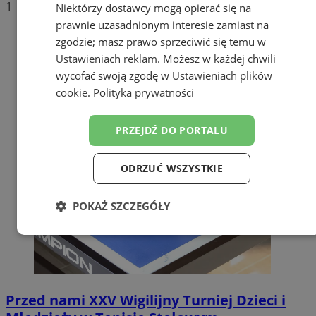
1
Niektórzy dostawcy mogą opierać się na
prawnie uzasadnionym interesie zamiast na
zgodzie; masz prawo sprzeciwić się temu w
Ustawieniach reklam
. Możesz w każdej chwili
wycofać swoją zgodę w
Ustawieniach plików
cookie
.
Polityka prywatności
PRZEJDŹ DO PORTALU
ODRZUĆ WSZYSTKIE
POKAŻ SZCZEGÓŁY
Niezbędne
Wydajność
Targetowanie
Funkcjonalność
Niesklasyfikowane
Przed nami XXV Wigilijny Turniej Dzieci i