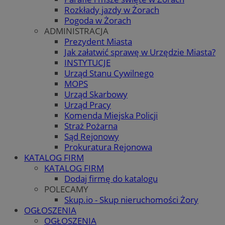
Rozkłady jazdy w Żorach
Pogoda w Żorach
ADMINISTRACJA
Prezydent Miasta
Jak załatwić sprawę w Urzędzie Miasta?
INSTYTUCJE
Urząd Stanu Cywilnego
MOPS
Urząd Skarbowy
Urząd Pracy
Komenda Miejska Policji
Straż Pożarna
Sąd Rejonowy
Prokuratura Rejonowa
KATALOG FIRM
KATALOG FIRM
Dodaj firmę do katalogu
POLECAMY
Skup.io - Skup nieruchomości Żory
OGŁOSZENIA
OGŁOSZENIA