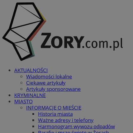
AKTUALNOŚCI
Wiadomości lokalne
Ciekawe artykuły
Artykuły sponsorowane
KRYMINALNE
MIASTO
INFORMACJE O MIEŚCIE
Historia miasta
Ważne adresy i telefony
Harmonogram wywozu odpadów
Parafie i msze święte w Żorach