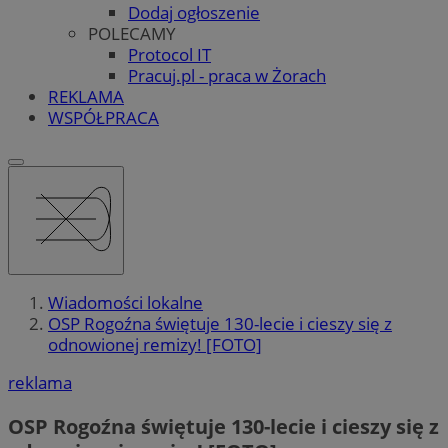
Dodaj ogłoszenie
POLECAMY
Protocol IT
Pracuj.pl - praca w Żorach
REKLAMA
WSPÓŁPRACA
Wiadomości lokalne
OSP Rogoźna świętuje 130-lecie i cieszy się z
odnowionej remizy! [FOTO]
reklama
OSP Rogoźna świętuje 130-lecie i cieszy się z