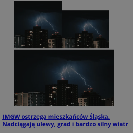
IMGW ostrzega mieszkańców Śląska.
Nadciągają ulewy, grad i bardzo silny wiatr