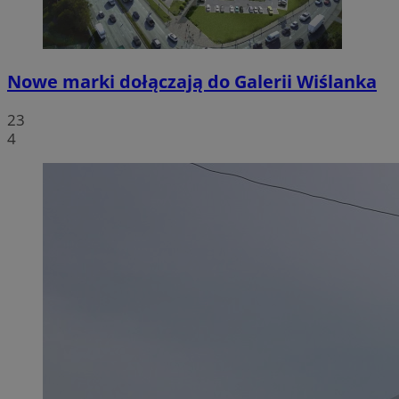
Nowe marki dołączają do Galerii Wiślanka
23
4