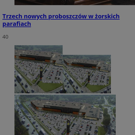
Trzech nowych proboszczów w żorskich
parafiach
40