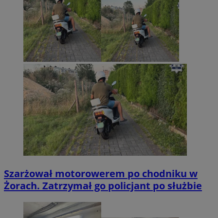
Szarżował motorowerem po chodniku w
Żorach. Zatrzymał go policjant po służbie