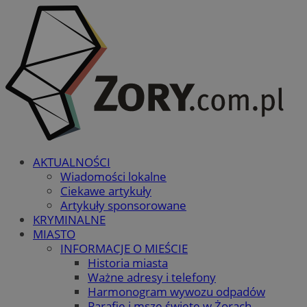
AKTUALNOŚCI
Wiadomości lokalne
Ciekawe artykuły
Artykuły sponsorowane
KRYMINALNE
MIASTO
INFORMACJE O MIEŚCIE
Historia miasta
Ważne adresy i telefony
Harmonogram wywozu odpadów
Parafie i msze święte w Żorach