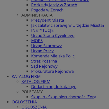
Rozkłady jazdy w Żorach
Pogoda w Żorach
ADMINISTRACJA
Prezydent Miasta
Jak załatwić sprawę w Urzędzie Miasta?
INSTYTUCJE
Urząd Stanu Cywilnego
MOPS
Urząd Skarbowy
Urząd Pracy
Komenda Miejska Policji
Straż Pożarna
Sąd Rejonowy
Prokuratura Rejonowa
KATALOG FIRM
KATALOG FIRM
Dodaj firmę do katalogu
POLECAMY
Skup.io - Skup nieruchomości Żory
OGŁOSZENIA
OGŁOSZENIA