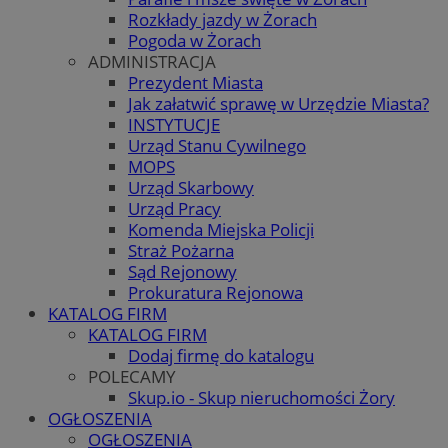
Rozkłady jazdy w Żorach
Pogoda w Żorach
ADMINISTRACJA
Prezydent Miasta
Jak załatwić sprawę w Urzędzie Miasta?
INSTYTUCJE
Urząd Stanu Cywilnego
MOPS
Urząd Skarbowy
Urząd Pracy
Komenda Miejska Policji
Straż Pożarna
Sąd Rejonowy
Prokuratura Rejonowa
KATALOG FIRM
KATALOG FIRM
Dodaj firmę do katalogu
POLECAMY
Skup.io - Skup nieruchomości Żory
OGŁOSZENIA
OGŁOSZENIA