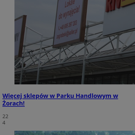
Więcej sklepów w Parku Handlowym w
Żorach!
22
4