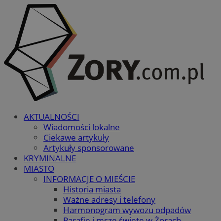
AKTUALNOŚCI
Wiadomości lokalne
Ciekawe artykuły
Artykuły sponsorowane
KRYMINALNE
MIASTO
INFORMACJE O MIEŚCIE
Historia miasta
Ważne adresy i telefony
Harmonogram wywozu odpadów
Parafie i msze święte w Żorach