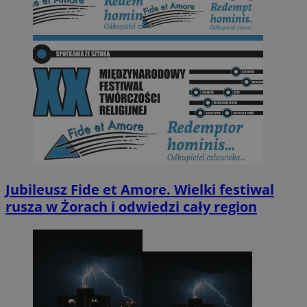
Jubileusz Fide et Amore. Wielki festiwal
rusza w Żorach i odwiedzi cały region