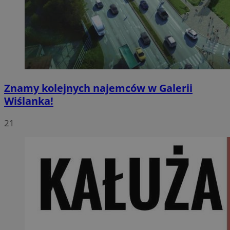
Znamy kolejnych najemców w Galerii
Wiślanka!
21