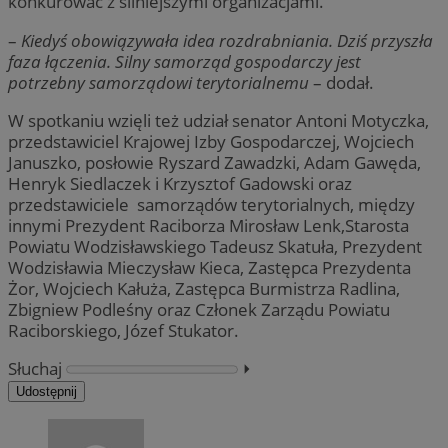
konkurować z silniejszymi organizacjami.
–
Kiedyś obowiązywała idea rozdrabniania. Dziś przyszła
faza łączenia. Silny samorząd gospodarczy jest
potrzebny samorządowi terytorialnemu
– dodał.
W spotkaniu wzięli też udział senator Antoni Motyczka,
przedstawiciel Krajowej Izby Gospodarczej, Wojciech
Januszko, posłowie Ryszard Zawadzki, Adam Gawęda,
Henryk Siedlaczek i Krzysztof Gadowski oraz
przedstawiciele samorządów terytorialnych, między
innymi Prezydent Raciborza Mirosław Lenk,Starosta
Powiatu Wodzisławskiego Tadeusz Skatuła, Prezydent
Wodzisławia Mieczysław Kieca, Zastępca Prezydenta
Żor, Wojciech Kałuża, Zastępca Burmistrza Radlina,
Zbigniew Podleśny oraz Członek Zarządu Powiatu
Raciborskiego, Józef Stukator.
Słuchaj
⏵︎
Udostępnij