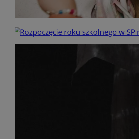
SessID
QeSessID
MvSessID
__cf_bm
suid
INGRESSCOOKIE
euds
VISITOR_PRIVACY_