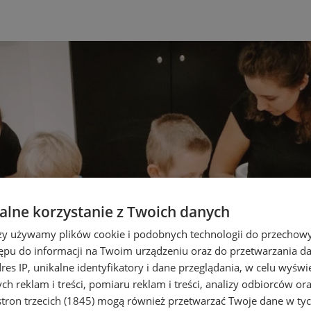
lne korzystanie z Twoich danych
rzy używamy plików cookie i podobnych technologii do przechow
ępu do informacji na Twoim urządzeniu oraz do przetwarzania 
dres IP, unikalne identyfikatory i dane przeglądania, w celu wyświ
h reklam i treści, pomiaru reklam i treści, analizy odbiorców or
tron trzecich (1845)
mogą również przetwarzać Twoje dane w tych