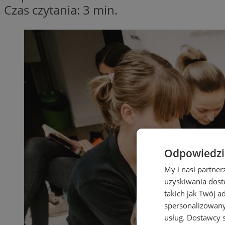
Czas czytania: 3 min.
Odpowiedzia
My i nasi partne
uzyskiwania dost
takich jak Twój a
spersonalizowanyc
usług.
Dostawcy s