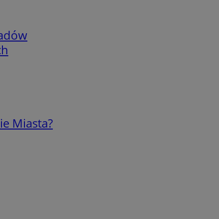
adów
ch
ie Miasta?