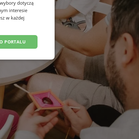
 wybory dotyczą
nym interesie
sz w każdej
DO PORTALU
esklasyfikowane
ane
owanie użytkownika i
j.