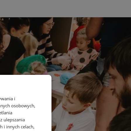
ywania i
danych osobowych,
etlania
az ulepszania
 i innych celach,