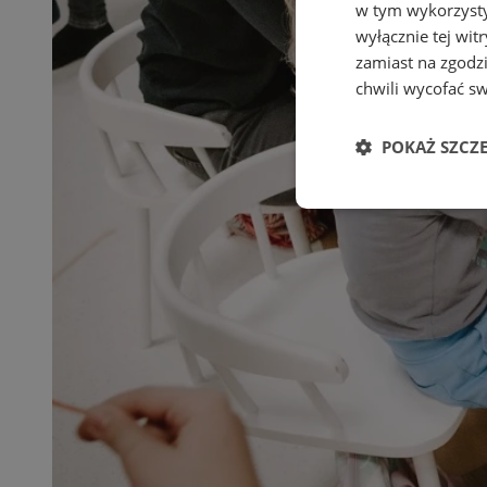
w tym wykorzysty
wyłącznie tej wi
zamiast na zgodz
chwili wycofać s
POKAŻ SZCZ
Niezbędne
Ni
Niezbędne pliki cook
zarządzanie kontem. 
Nazwa