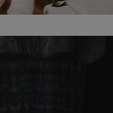
entyfikator sesji.
entyfikator sesji.
entyfikator sesji.
niania ludzi i
trony internetowej,
e ważnych raportów
ryny internetowej.
 identyfikatora
erów obsługuje
ekście
lu optymalizacji
 do przechowywania
niu do usług
e, czy użytkownik
enia lub reklamy.
nformacje o zgodzie
ncjach dotyczących
ia z witryny.
olityki prywatności
ich przestrzeganie
temu użytkownik nie