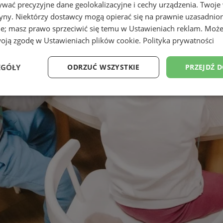
wać precyzyjne dane geolokalizacyjne i cechy urządzenia. Twoje
tryny. Niektórzy dostawcy mogą opierać się na prawnie uzasadnio
ie; masz prawo sprzeciwić się temu w
Ustawieniach reklam
. Może
woją zgodę w
Ustawieniach plików cookie
.
Polityka prywatności
EGÓŁY
ODRZUĆ WSZYSTKIE
PRZEJDŹ 
Wydajność
Targetowanie
Funkcjonalność
Ni
ezbędne
Wydajność
Targetowanie
Funkcjonalność
Niesklasyfikow
ie umożliwiają korzystanie z podstawowych funkcji strony internetowej, takich jak log
Bez niezbędnych plików cookie nie można prawidłowo korzystać ze strony internetowe
Okres
Provider
/
Domena
Opis
przechowywania