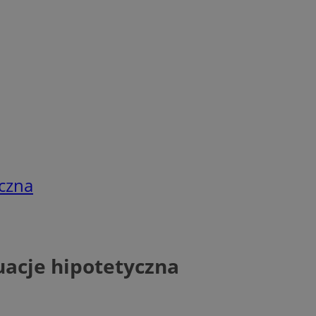
yczna
uacje hipotetyczna