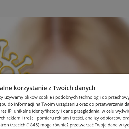
lne korzystanie z Twoich danych
rzy używamy plików cookie i podobnych technologii do przechow
ępu do informacji na Twoim urządzeniu oraz do przetwarzania 
dres IP, unikalne identyfikatory i dane przeglądania, w celu wyświ
h reklam i treści, pomiaru reklam i treści, analizy odbiorców or
tron trzecich (1845)
mogą również przetwarzać Twoje dane w tych