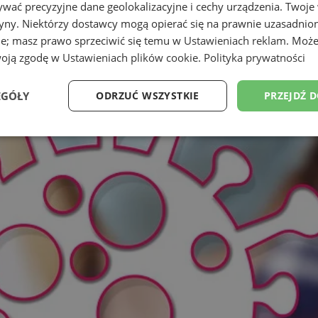
wać precyzyjne dane geolokalizacyjne i cechy urządzenia. Twoje
tryny. Niektórzy dostawcy mogą opierać się na prawnie uzasadnio
ie; masz prawo sprzeciwić się temu w
Ustawieniach reklam
. Może
woją zgodę w
Ustawieniach plików cookie
.
Polityka prywatności
EGÓŁY
ODRZUĆ WSZYSTKIE
PRZEJDŹ 
Wydajność
Targetowanie
Funkcjonalność
Ni
ezbędne
Wydajność
Targetowanie
Funkcjonalność
Niesklasyfikow
ie umożliwiają korzystanie z podstawowych funkcji strony internetowej, takich jak log
Bez niezbędnych plików cookie nie można prawidłowo korzystać ze strony internetowe
Okres
Provider
/
Domena
Opis
przechowywania