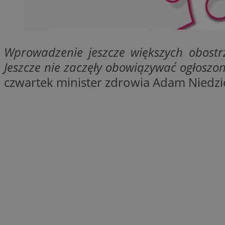
SessID
QeSessID
MvSessID
Wprowadzenie jeszcze większych obostrze
__cf_bm
Jeszcze nie zaczęły obowiązywać ogłoszo
czwartek minister zdrowia Adam Niedzie
suid
INGRESSCOOKIE
euds
VISITOR_PRIVACY_