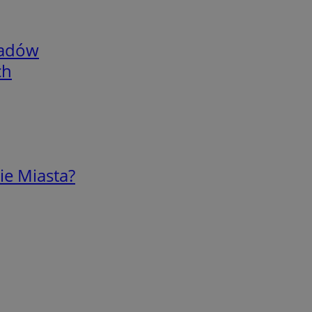
adów
ch
ie Miasta?