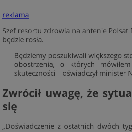
reklama
li_gc
Szef resortu zdrowia na antenie Polsat
będzie rosła.
CookieScriptConse
Będziemy poszukiwali większego stopn
obostrzenia, o których mówiłem
skuteczności – oświadczył minister N
Nazwa
Nazwa
Nazwa
gid_CAESEEbgrCsX
Zwrócił uwagę, że sytu
_ga_L2744325BY
__mguid_
tt_viewer
się
_ga
DSID
„Doświadczenie z ostatnich dwóch tyg
ADKUID