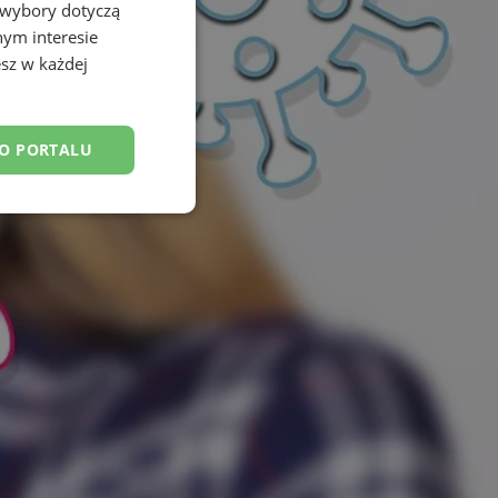
 wybory dotyczą
nym interesie
sz w każdej
DO PORTALU
esklasyfikowane
ane
owanie użytkownika i
j.