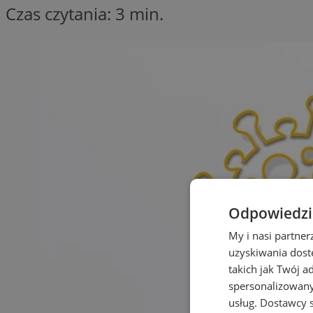
Czas czytania: 3 min.
Odpowiedzia
My i nasi partne
uzyskiwania dost
takich jak Twój a
spersonalizowanyc
usług.
Dostawcy s