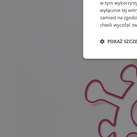
w tym wykorzysty
wyłącznie tej wi
zamiast na zgodz
chwili wycofać s
POKAŻ SZCZ
Niezbędne
Ni
Niezbędne pliki cook
zarządzanie kontem. 
Nazwa