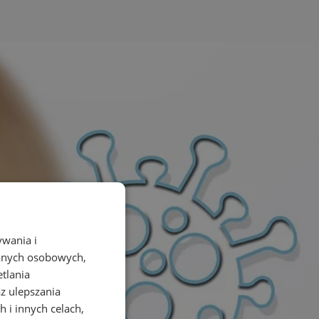
ywania i
danych osobowych,
etlania
az ulepszania
 i innych celach,