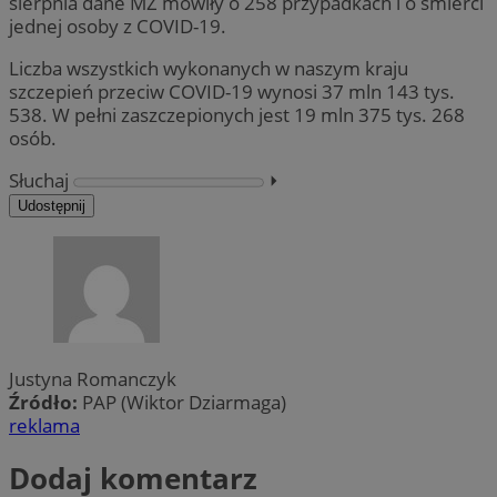
sierpnia dane MZ mówiły o 258 przypadkach i o śmierci
jednej osoby z COVID-19.
Liczba wszystkich wykonanych w naszym kraju
szczepień przeciw COVID-19 wynosi 37 mln 143 tys.
538. W pełni zaszczepionych jest 19 mln 375 tys. 268
osób.
Słuchaj
⏵︎
Udostępnij
Justyna Romanczyk
Źródło:
PAP (Wiktor Dziarmaga)
reklama
Dodaj komentarz