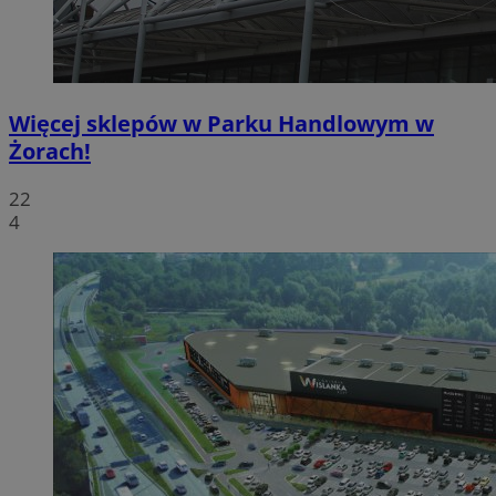
Więcej sklepów w Parku Handlowym w
Żorach!
22
4