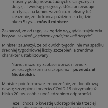
musimy podejmować żadnych drastycznych
decyzji. I według prognozy, która przewiduje
ten tysiąc na koniec września, mieliśmy też
założenie, że do końca października będzie
około 5 tys. –
mówił minister
.
Zaznaczył, że od tego, jak będzie wyglądała trajektoria
krzywej zakażeń
„będziemy podejmowali decyzje”.
Minister zauważył, że od dwóch tygodni nie ma spadku
średniej tygodniowej liczby szczepień, a trendma
charakter ustabilizowany.
Nawet możemy zaobserwować niewielki
wzrost zgłoszeń na szczepienia –
powiedział
Niedzielski.
Minister poinformował jednocześnie, że dodatkową
dawkę szczepionki przeciw COVID-19 otrzymałojuż
blisko 20 tys. osób z upośledzeniem odporności.
Jeżeli chodzi o kwestię udostępnienia trzeciej