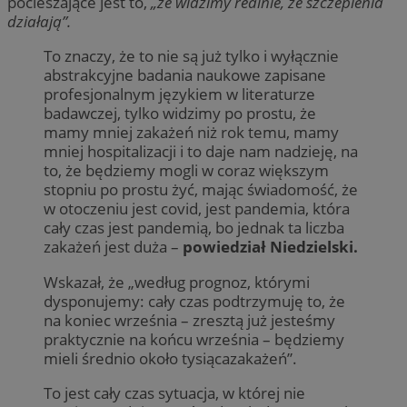
pocieszające jest to,
„że widzimy realnie, że szczepienia
działają”.
To znaczy, że to nie są już tylko i wyłącznie
abstrakcyjne badania naukowe zapisane
profesjonalnym językiem w literaturze
badawczej, tylko widzimy po prostu, że
mamy mniej zakażeń niż rok temu, mamy
mniej hospitalizacji i to daje nam nadzieję, na
to, że będziemy mogli w coraz większym
stopniu po prostu żyć, mając świadomość, że
w otoczeniu jest covid, jest pandemia, która
cały czas jest pandemią, bo jednak ta liczba
zakażeń jest duża –
powiedział Niedzielski.
Wskazał, że „według prognoz, którymi
dysponujemy: cały czas podtrzymuję to, że
na koniec września – zresztą już jesteśmy
praktycznie na końcu września – będziemy
mieli średnio około tysiącazakażeń”.
To jest cały czas sytuacja, w której nie