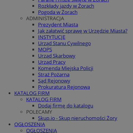
Rozkłady jazdy w Żorach
Pogoda w Żorach
ADMINISTRACJA
Prezydent Miasta
Jak załatwić sprawę w Urzędzie Miasta?
INSTYTUCJE
Urząd Stanu Cywilnego
MOPS
Urząd Skarbowy
Urząd Pracy
Komenda Miejska Policji
Straż Pożarna
Sąd Rejonowy
Prokuratura Rejonowa
KATALOG FIRM
KATALOG FIRM
Dodaj firmę do katalogu
POLECAMY
Skup.io - Skup nieruchomości Żory
OGŁOSZENIA
OGŁOSZENIA