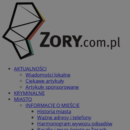
AKTUALNOŚCI
Wiadomości lokalne
Ciekawe artykuły
Artykuły sponsorowane
KRYMINALNE
MIASTO
INFORMACJE O MIEŚCIE
Historia miasta
Ważne adresy i telefony
Harmonogram wywozu odpadów
Parafie i msze święte w Żorach