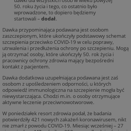
dawki dla wszystkich osób w wieku powyżej
50. roku życia i tego, co ostatnio było
wprowadzone, to dopiero będziemy
startowali –
dodał
.
Dawka przypominająca podawana jest osobom
zaszczepionym, które ukończyły podstawowy schemat
szczepienia przeciwko COVID-19 w celu poprawy,
utrwalenia i przedłużenia ochrony po szczepieniu. Mogą
ją otrzymać osoby, które ukończyły 50. rok życia i
pracownicy ochrony zdrowia mający bezpośredni
kontakt z pacjentem.
Dawka dodatkowa uzupełniająca podawana jest zaś
osobom z upośledzeniem odporności, u których
odpowiedź immunologiczna na szczepienie mogła być
niewystarczająca. Chodzi m.in. o osoby otrzymujące
aktywne leczenie przeciwnowotworowe.
W poniedziałek resort zdrowia podał, że badania
potwierdziły 421 nowych zakażeń koronawirusem, nikt
nie zmarł z powodu COVID-19. Miesiąc wcześniej – 27