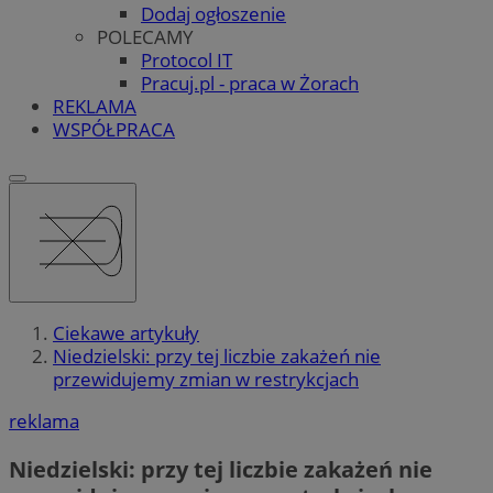
Dodaj ogłoszenie
POLECAMY
Protocol IT
Pracuj.pl - praca w Żorach
REKLAMA
WSPÓŁPRACA
Ciekawe artykuły
Niedzielski: przy tej liczbie zakażeń nie
przewidujemy zmian w restrykcjach
reklama
Niedzielski: przy tej liczbie zakażeń nie