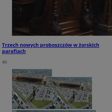
Trzech nowych proboszczów w żorskich
parafiach
40