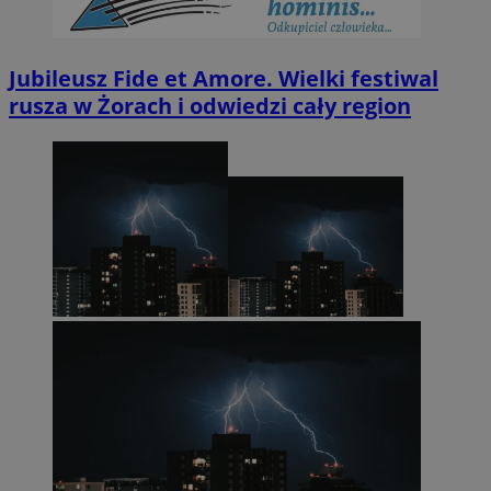
Jubileusz Fide et Amore. Wielki festiwal
rusza w Żorach i odwiedzi cały region