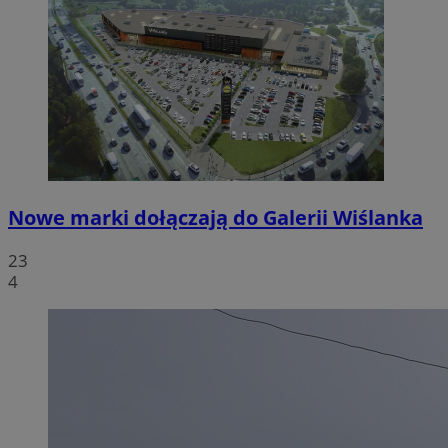
Nowe marki dołączają do Galerii Wiślanka
23
4