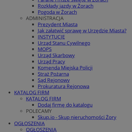
Rozkłady jazdy w Żorach
Pogoda w Żorach
ADMINISTRACJA
Prezydent Miasta
Jak załatwić sprawę w Urzędzie Miasta?
INSTYTUCJE
Urząd Stanu Cywilnego
MOPS
Urząd Skarbowy
Urząd Pracy
Komenda Miejska Policji
Straż Pożarna
Sąd Rejonowy
Prokuratura Rejonowa
KATALOG FIRM
KATALOG FIRM
Dodaj firmę do katalogu
POLECAMY
Skup.io - Skup nieruchomości Żory
OGŁOSZENIA
OGŁOSZENIA