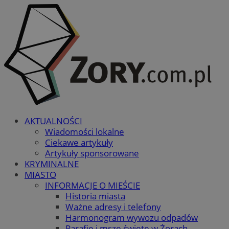
AKTUALNOŚCI
Wiadomości lokalne
Ciekawe artykuły
Artykuły sponsorowane
KRYMINALNE
MIASTO
INFORMACJE O MIEŚCIE
Historia miasta
Ważne adresy i telefony
Harmonogram wywozu odpadów
Parafie i msze święte w Żorach