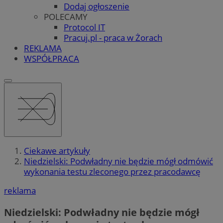
Dodaj ogłoszenie
POLECAMY
Protocol IT
Pracuj.pl - praca w Żorach
REKLAMA
WSPÓŁPRACA
Ciekawe artykuły
Niedzielski: Podwładny nie będzie mógł odmówić
wykonania testu zleconego przez pracodawcę
reklama
Niedzielski: Podwładny nie będzie mógł