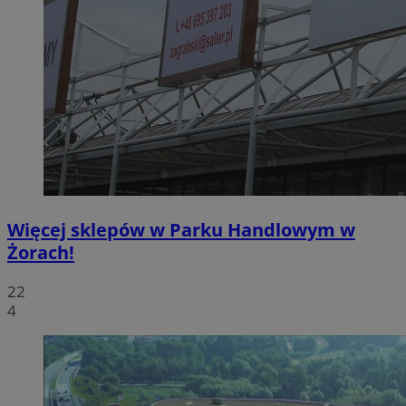
Więcej sklepów w Parku Handlowym w
Żorach!
22
4