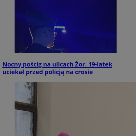
Nocny pościg na ulicach Żor. 19-latek
uciekał przed policją na crosie