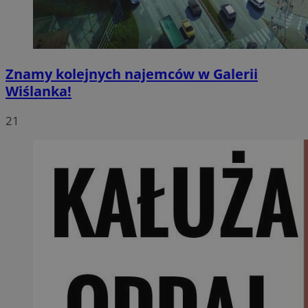
Znamy kolejnych najemców w Galerii
Wiślanka!
21