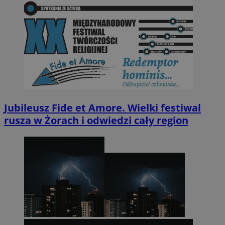
Jubileusz Fide et Amore. Wielki festiwal
rusza w Żorach i odwiedzi cały region