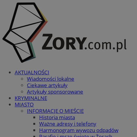
AKTUALNOŚCI
Wiadomości lokalne
Ciekawe artykuły
Artykuły sponsorowane
KRYMINALNE
MIASTO
INFORMACJE O MIEŚCIE
Historia miasta
Ważne adresy i telefony
Harmonogram wywozu odpadów
Parafie i msze święte w Żorach