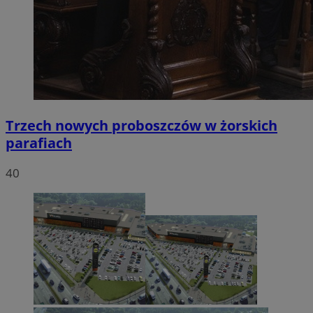
Trzech nowych proboszczów w żorskich
parafiach
40