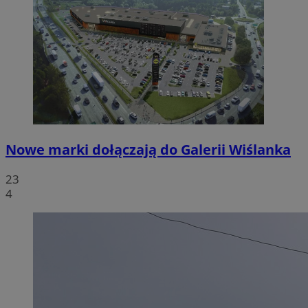
Nowe marki dołączają do Galerii Wiślanka
23
4