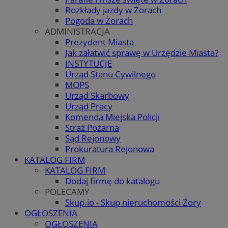
Rozkłady jazdy w Żorach
Pogoda w Żorach
ADMINISTRACJA
Prezydent Miasta
Jak załatwić sprawę w Urzędzie Miasta?
INSTYTUCJE
Urząd Stanu Cywilnego
MOPS
Urząd Skarbowy
Urząd Pracy
Komenda Miejska Policji
Straż Pożarna
Sąd Rejonowy
Prokuratura Rejonowa
KATALOG FIRM
KATALOG FIRM
Dodaj firmę do katalogu
POLECAMY
Skup.io - Skup nieruchomości Żory
OGŁOSZENIA
OGŁOSZENIA