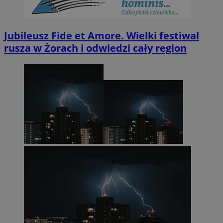
Jubileusz Fide et Amore. Wielki festiwal
rusza w Żorach i odwiedzi cały region