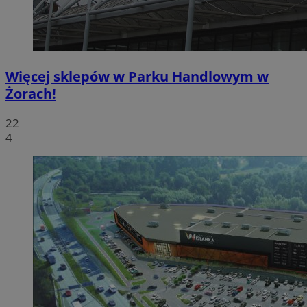
Więcej sklepów w Parku Handlowym w
Żorach!
22
4