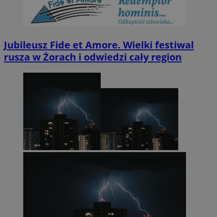
Jubileusz Fide et Amore. Wielki festiwal
rusza w Żorach i odwiedzi cały region