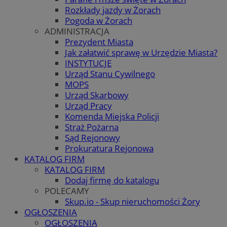
Rozkłady jazdy w Żorach
Pogoda w Żorach
ADMINISTRACJA
Prezydent Miasta
Jak załatwić sprawę w Urzędzie Miasta?
INSTYTUCJE
Urząd Stanu Cywilnego
MOPS
Urząd Skarbowy
Urząd Pracy
Komenda Miejska Policji
Straż Pożarna
Sąd Rejonowy
Prokuratura Rejonowa
KATALOG FIRM
KATALOG FIRM
Dodaj firmę do katalogu
POLECAMY
Skup.io - Skup nieruchomości Żory
OGŁOSZENIA
OGŁOSZENIA