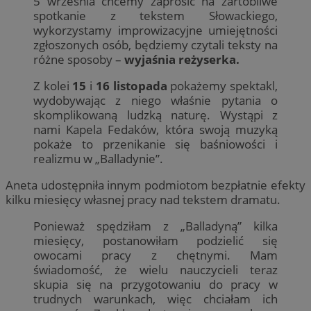
5 września chcemy zaprosić na żartobliwe
spotkanie z tekstem Słowackiego,
wykorzystamy improwizacyjne umiejętności
zgłoszonych osób, będziemy czytali teksty na
różne sposoby –
wyjaśnia reżyserka.
Z kolei
15
i
16 listopada
pokażemy spektakl,
wydobywając z niego właśnie pytania o
skomplikowaną ludzką naturę. Wystąpi z
nami Kapela Fedaków, która swoją muzyką
pokaże to przenikanie się baśniowości i
realizmu w „Balladynie”.
Aneta udostępniła innym podmiotom bezpłatnie efekty
kilku miesięcy własnej pracy nad tekstem dramatu.
Ponieważ spędziłam z „Balladyną” kilka
miesięcy, postanowiłam podzielić się
owocami pracy z chętnymi. Mam
świadomość, że wielu nauczycieli teraz
skupia się na przygotowaniu do pracy w
trudnych warunkach, więc chciałam ich