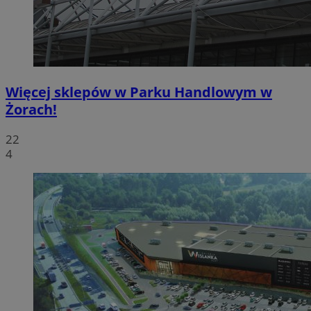
Więcej sklepów w Parku Handlowym w
Żorach!
22
4