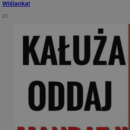
Wiślanka!
21