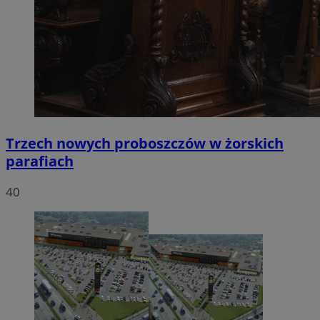
Trzech nowych proboszczów w żorskich
parafiach
40