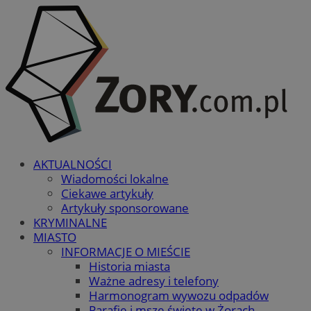
AKTUALNOŚCI
Wiadomości lokalne
Ciekawe artykuły
Artykuły sponsorowane
KRYMINALNE
MIASTO
INFORMACJE O MIEŚCIE
Historia miasta
Ważne adresy i telefony
Harmonogram wywozu odpadów
Parafie i msze święte w Żorach