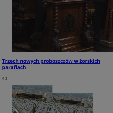
Trzech nowych proboszczów w żorskich
parafiach
40