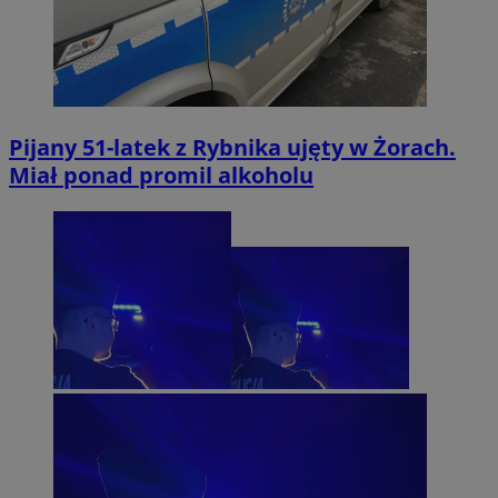
Pijany 51-latek z Rybnika ujęty w Żorach.
Miał ponad promil alkoholu