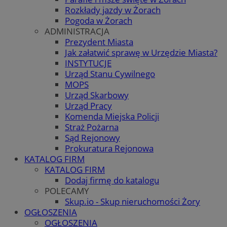
Rozkłady jazdy w Żorach
Pogoda w Żorach
ADMINISTRACJA
Prezydent Miasta
Jak załatwić sprawę w Urzędzie Miasta?
INSTYTUCJE
Urząd Stanu Cywilnego
MOPS
Urząd Skarbowy
Urząd Pracy
Komenda Miejska Policji
Straż Pożarna
Sąd Rejonowy
Prokuratura Rejonowa
KATALOG FIRM
KATALOG FIRM
Dodaj firmę do katalogu
POLECAMY
Skup.io - Skup nieruchomości Żory
OGŁOSZENIA
OGŁOSZENIA