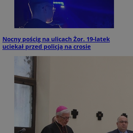
Nocny pościg na ulicach Żor. 19-latek
uciekał przed policją na crosie