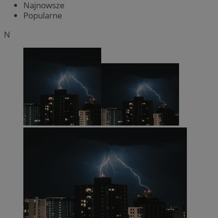
Najnowsze
Popularne
N