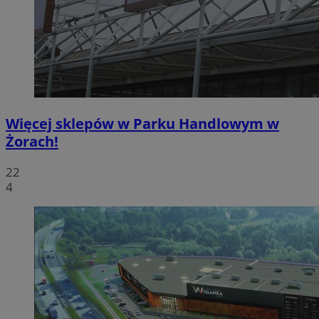
Więcej sklepów w Parku Handlowym w
Żorach!
22
4