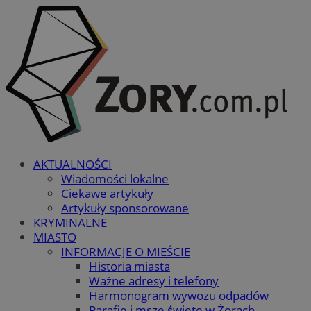
AKTUALNOŚCI
Wiadomości lokalne
Ciekawe artykuły
Artykuły sponsorowane
KRYMINALNE
MIASTO
INFORMACJE O MIEŚCIE
Historia miasta
Ważne adresy i telefony
Harmonogram wywozu odpadów
Parafie i msze święte w Żorach